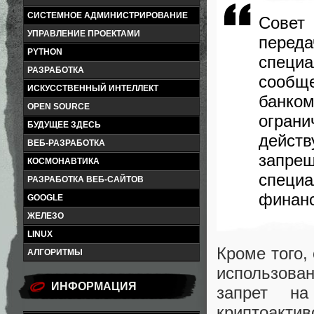
СИСТЕМНОЕ АДМИНИСТРИРОВАНИЕ
Совет
УПРАВЛЕНИЕ ПРОЕКТАМИ
перед
PYTHON
специ
РАЗРАБОТКА
сообщ
ИСКУССТВЕННЫЙ ИНТЕЛЛЕКТ
банко
OPEN SOURCE
огран
БУДУЩЕЕ ЗДЕСЬ
дейст
ВЕБ-РАЗРАБОТКА
запрещ
КОСМОНАВТИКА
спец
РАЗРАБОТКА ВЕБ-САЙТОВ
финан
GOOGLE
ЖЕЛЕЗО
LINUX
Кроме того,
АЛГОРИТМЫ
использова
ИНФОРМАЦИЯ
запрет н
криптоакти