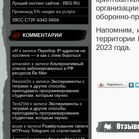
Лучший хостинг сайтов - REG.RU
организац
Промокод 5% скидки на услуги
оборонно-п
39CC-C72F-6342-560A
Напомним, 
КОММЕНТАРИИ
территории
2023 года.
v4f
к записи
Перебор IP-адресов на
хостинге — и как с этим бороться
amarakin
к записи
Альтернативный
список заблокированных в РФ
ресурсов Re:filter
ResizeOn
к записи
Эксперименты с
Поделиться…
тиграми и другие способы
преподавать программирование
студентам, которым скучно
Text2Vid
к записи
Эксперименты с
тиграми и другие способы
преподавать программирование
студентам, которым скучно
всым
к записи
Развёртывание своего
MTProxy Telegram со статистикой