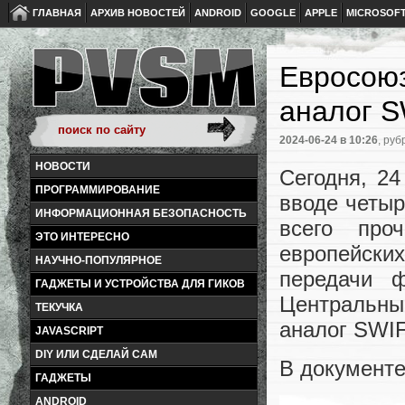
ГЛАВНАЯ
АРХИВ НОВОСТЕЙ
ANDROID
GOOGLE
APPLE
MICROSOF
Евросоюз
аналог 
2024-06-24
в 10:26
, руб
НОВОСТИ
Сегодня, 2
ПРОГРАММИРОВАНИЕ
вводе четыр
ИНФОРМАЦИОННАЯ БЕЗОПАСНОСТЬ
всего про
ЭТО ИНТЕРЕСНО
европейски
НАУЧНО-ПОПУЛЯРНОЕ
передачи ф
ГАДЖЕТЫ И УСТРОЙСТВА ДЛЯ ГИКОВ
Центральны
ТЕКУЧКА
аналог SWI
JAVASCRIPT
DIY ИЛИ СДЕЛАЙ САМ
В документе
ГАДЖЕТЫ
ANDROID