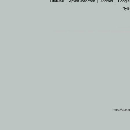
Главная
|
Архив новостей
|
Android
|
Google
Пуб
Все пра
Основными материалами сайта являются
архивные ко
https://ajax.