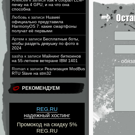
Алексей
к записи
Как я собрал LLM-
печку на 4 GPU, и на что она
способна
Любовь
к записи
Huawei
официально представила
HarmonyOS 7: какие смартфоны
получат её первыми
Артем
к записи
Бесплатные боты,
чтобы раздеть девушку по фото в
2024
sasha
к записи
Майнинг биткоинов
* - обя
на 55-летнем ветеране IBM 1401
Roman
к записи
Реализация ModBus
RTU Slave на stm32
РЕКОМЕНДУЕМ
REG.RU
надежный хостинг
Промокод на скидку 5%
REG.RU