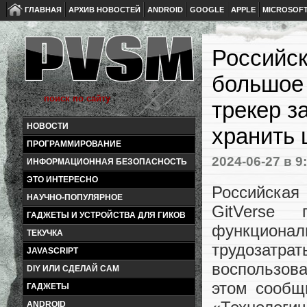
ГЛАВНАЯ
АРХИВ НОВОСТЕЙ
ANDROID
GOOGLE
APPLE
MICROSOF
Российск
большое 
трекер з
НОВОСТИ
хранить
ПРОГРАММИРОВАНИЕ
2024-06-27
в 9
ИНФОРМАЦИОННАЯ БЕЗОПАСНОСТЬ
ЭТО ИНТЕРЕСНО
Российска
НАУЧНО-ПОПУЛЯРНОЕ
GitVerse 
ГАДЖЕТЫ И УСТРОЙСТВА ДЛЯ ГИКОВ
функционал
ТЕКУЧКА
трудозатр
JAVASCRIPT
воспользов
DIY ИЛИ СДЕЛАЙ САМ
этом сообщ
ГАДЖЕТЫ
ANDROID