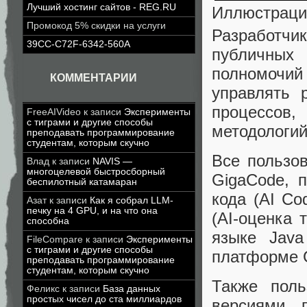
Лучший хостинг сайтов - REG.RU
Иллюстраци
Промокод 5% скидки на услуги
Разработчи
39CC-C72F-6342-560A
публичных
полномочий
КОММЕНТАРИИ
управлять 
процессов,
FreeAIVideo
к записи
Эксперименты
с тиграми и другие способы
методологий
преподавать программирование
студентам, которым скучно
Все пользо
Влад
к записи
NAVIS —
многоцелевой быстросборный
GigaCode, 
беспилотный катамаран
кода (AI Co
Азат
к записи
Как я собрал LLM-
печку на 4 GPU, и на что она
(AI-оценка 
способна
языке Java
FileCompare
к записи
Эксперименты
с тиграми и другие способы
платформе G
преподавать программирование
студентам, которым скучно
Также поль
Феликс
к записи
База данных
простых чисел до ста миллиардов
версиями 