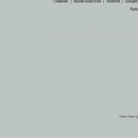
Главная
|
Архив новостей
|
Android
|
Google
Пуб
Все пра
Основными материалами сайта являются
архивные ко
https://ajax.