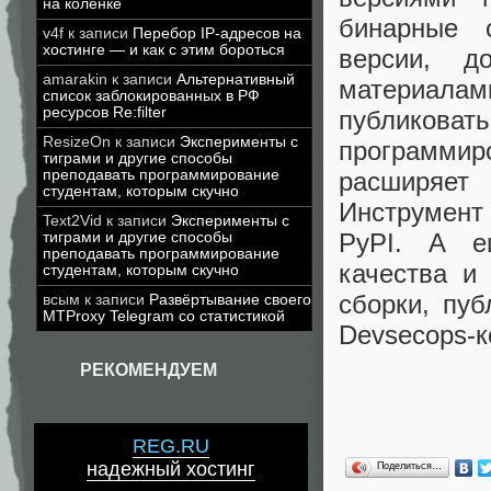
на коленке
бинарные 
v4f
к записи
Перебор IP-адресов на
хостинге — и как с этим бороться
версии, д
amarakin
к записи
Альтернативный
материалами
список заблокированных в РФ
ресурсов Re:filter
публико
ResizeOn
к записи
Эксперименты с
программиро
тиграми и другие способы
преподавать программирование
расширяет 
студентам, которым скучно
Инструмент
Text2Vid
к записи
Эксперименты с
PyPI. А е
тиграми и другие способы
преподавать программирование
качества и
студентам, которым скучно
сборки, пуб
всым
к записи
Развёртывание своего
MTProxy Telegram со статистикой
Devsecops-к
РЕКОМЕНДУЕМ
REG.RU
надежный хостинг
Поделиться…