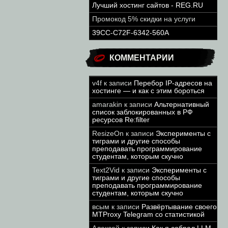
Лучший хостинг сайтов - REG.RU
Промокод 5% скидки на услуги
39CC-C72F-6342-560A
КОММЕНТАРИИ
v4f
к записи
Перебор IP-адресов на
хостинге — и как с этим бороться
amarakin
к записи
Альтернативный
список заблокированных в РФ
ресурсов Re:filter
ResizeOn
к записи
Эксперименты с
тиграми и другие способы
преподавать программирование
студентам, которым скучно
Text2Vid
к записи
Эксперименты с
тиграми и другие способы
преподавать программирование
студентам, которым скучно
всым
к записи
Развёртывание своего
MTProxy Telegram со статистикой