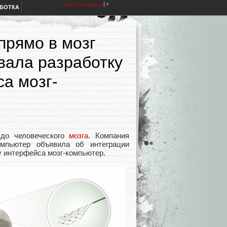
Select Language
▼
АБОТКА
прямо в мозг
вала разработку
а мозг-
 до человеческого
мозга
. Компания
омпьютер объявила об интеграции
у интерфейса мозг-компьютер.