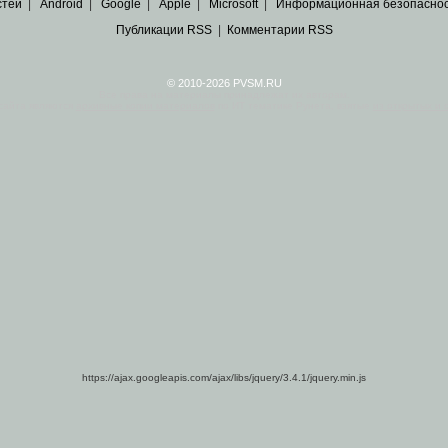
стей
|
Android
|
Google
|
Apple
|
Microsoft
|
Информационная безопасно
Публикации RSS
|
Комментарии RSS
© 2010-2026 PVSM.RU
Все права на материалы принадлежат их авторам.
сайта являются
архивные копии материалов
по ИТ тематике Рунета, взятые
из открытых и 
https://ajax.googleapis.com/ajax/libs/jquery/3.4.1/jquery.min.js