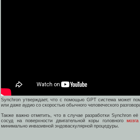
Synchron утверждает, что с помощью GPT система может пом
или даже аудио со скоростью обычного человеческого разгово
Также важно отметить, что в случае разработки Synchron её
сосуд на поверхности двигательной коры головного
мозга
минимально инвазивной эндоваскулярной процедуры.