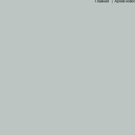
Главная
|
Архив ново
Основными материалами 