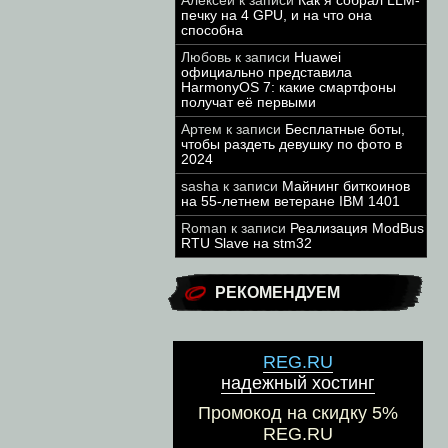
Алексей
к записи
Как я собрал LLM-
печку на 4 GPU, и на что она
способна
Любовь
к записи
Huawei
официально представила
HarmonyOS 7: какие смартфоны
получат её первыми
Артем
к записи
Бесплатные боты,
чтобы раздеть девушку по фото в
2024
sasha
к записи
Майнинг биткоинов
на 55-летнем ветеране IBM 1401
Roman
к записи
Реализация ModBus
RTU Slave на stm32
РЕКОМЕНДУЕМ
REG.RU
надежный хостинг
Промокод на скидку 5%
REG.RU