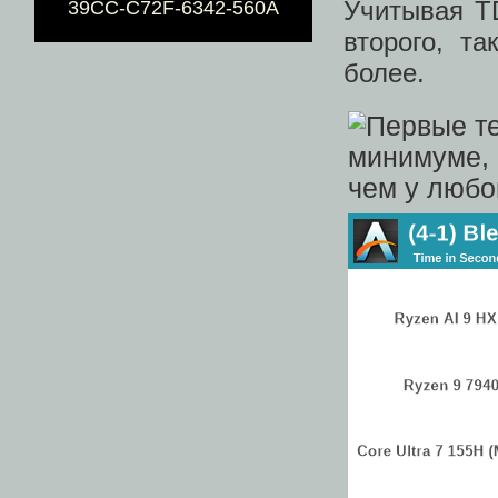
Учитывая T
39CC-C72F-6342-560A
второго, т
более.