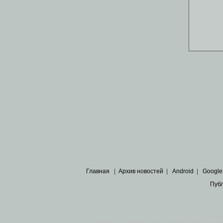
Главная
|
Архив новостей
|
Android
|
Google
Пуб
Все пра
Основными материалами сайта являются
архивные ко