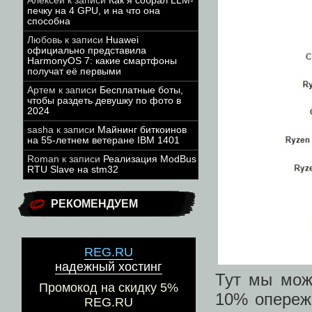
Алексей
к записи
Как я собрал LLM-
печку на 4 GPU, и на что она
способна
Любовь
к записи
Huawei
официально представила
HarmonyOS 7: какие смартфоны
получат её первыми
Артем
к записи
Бесплатные боты,
чтобы раздеть девушку по фото в
2024
sasha
к записи
Майнинг биткоинов
на 55-летнем ветеране IBM 1401
Roman
к записи
Реализация ModBus
RTU Slave на stm32
РЕКОМЕНДУЕМ
REG.RU
надежный хостинг
Тут мы мож
Промокод на скидку 5%
10% опереж
REG.RU