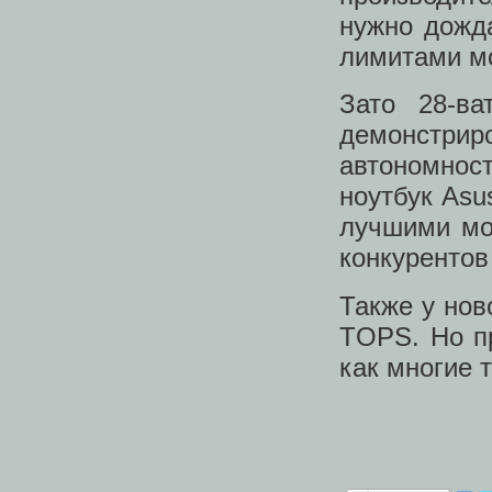
нужно дожда
лимитами м
Зато 28-в
демонстри
автономнос
ноутбук Asu
лучшими мод
конкурентов
Также у но
TOPS. Но пр
как многие 