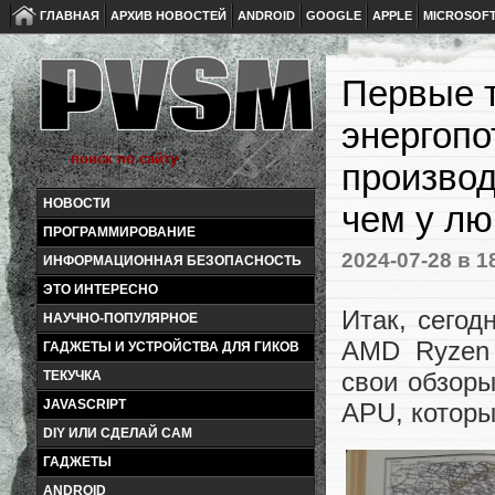
ГЛАВНАЯ
АРХИВ НОВОСТЕЙ
ANDROID
GOOGLE
APPLE
MICROSOF
Первые т
энергопо
производ
НОВОСТИ
чем у лю
ПРОГРАММИРОВАНИЕ
2024-07-28
в 1
ИНФОРМАЦИОННАЯ БЕЗОПАСНОСТЬ
ЭТО ИНТЕРЕСНО
Итак, сегод
НАУЧНО-ПОПУЛЯРНОЕ
AMD Ryzen 
ГАДЖЕТЫ И УСТРОЙСТВА ДЛЯ ГИКОВ
свои обзоры
ТЕКУЧКА
JAVASCRIPT
APU, которы
DIY ИЛИ СДЕЛАЙ САМ
ГАДЖЕТЫ
ANDROID