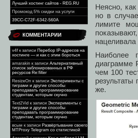
Лучший хостинг сайтов - REG.RU
Неясно, как
Промокод 5% скидки на услуги
но в случа
39CC-C72F-6342-560A
лимите мо
показывают
КОММЕНТАРИИ
нацеливала 
v4f
к записи
Перебор IP-адресов на
Наиболее 
хостинге — и как с этим бороться
диаграмме P
amarakin
к записи
Альтернативный
список заблокированных в РФ
чем 100 тес
ресурсов Re:filter
результаты 
ResizeOn
к записи
Эксперименты с
тиграми и другие способы
же.
преподавать программирование
студентам, которым скучно
Text2Vid
к записи
Эксперименты с
тиграми и другие способы
преподавать программирование
студентам, которым скучно
всым
к записи
Развёртывание своего
MTProxy Telegram со статистикой