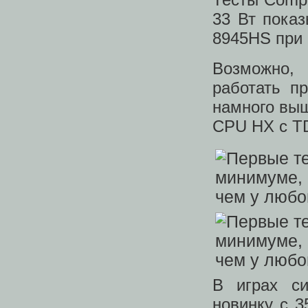
33 Вт показ
8945HS при
Возможно,
работать пр
намного вы
CPU HX с T
В играх си
новинку с 