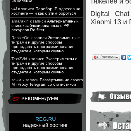
тяжелее и б
на коленке
v4f
к записи
Перебор IP-адресов на
Digital Ch
хостинге — и как с этим бороться
Xiaomi 13 и 
amarakin
к записи
Альтернативный
список заблокированных в РФ
ресурсов Re:filter
ResizeOn
к записи
Эксперименты с
тиграми и другие способы
преподавать программирование
студентам, которым скучно
Поделиться…
Text2Vid
к записи
Эксперименты с
тиграми и другие способы
преподавать программирование
студентам, которым скучно
всым
к записи
Развёртывание своего
MTProxy Telegram со статистикой
РЕКОМЕНДУЕМ
REG.RU
надежный хостинг