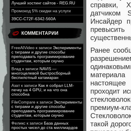
справки, 
Лучший хостинг сайтов - REG.RU
Промокод 5% скидки на услуги
датчиком 
39CC-C72F-6342-560A
Инсайдер п
превысить
КОММЕНТАРИИ
существенн
FreeAIVideo
к записи
Эксперименты
Ранее сооб
с тиграми и другие способы
преподавать программирование
разрешен
студентам, которым скучно
одинаковы
Влад
к записи
NAVIS —
материала
многоцелевой быстросборный
беспилотный катамаран
настоящее 
Азат
к записи
Как я собрал LLM-
проходит ис
печку на 4 GPU, и на что она
способна
стекловоло
FileCompare
к записи
Эксперименты
премиум-кл
с тиграми и другие способы
преподавать программирование
Стекловоло
студентам, которым скучно
такой дорог
Феликс
к записи
База данных
простых чисел до ста миллиардов