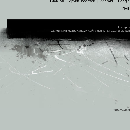
Главная
|
Архив новостей
|
Android
|
Google
Пуб
Все пра
Основными материалами сайта являются
архивные ко
https://ajax.