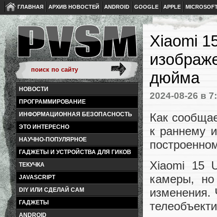
ГЛАВНАЯ
АРХИВ НОВОСТЕЙ
ANDROID
GOOGLE
APPLE
MICROSOF
Xiaomi 1
изображе
дюйма
НОВОСТИ
2024-08-26
в 7
ПРОГРАММИРОВАНИЕ
Как сообщает
ИНФОРМАЦИОННАЯ БЕЗОПАСНОСТЬ
ЭТО ИНТЕРЕСНО
к раннему и
НАУЧНО-ПОПУЛЯРНОЕ
построенном
ГАДЖЕТЫ И УСТРОЙСТВА ДЛЯ ГИКОВ
Xiaomi 15 
ТЕКУЧКА
камеры, но
JAVASCRIPT
изменения. 
DIY ИЛИ СДЕЛАЙ САМ
ГАДЖЕТЫ
телеобъекти
ANDROID