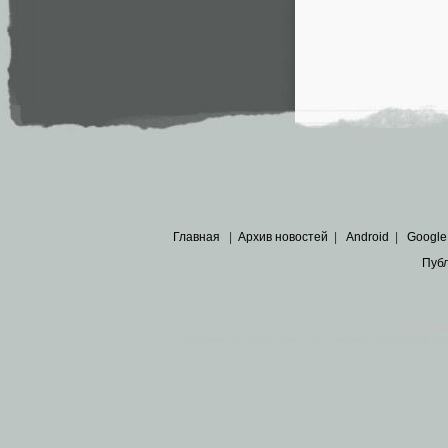
Главная
|
Архив новостей
|
Android
|
Google
Пуб
Все пра
Основными материалами сайта являются
архивные ко