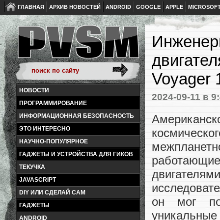
ГЛАВНАЯ
АРХИВ НОВОСТЕЙ
ANDROID
GOOGLE
APPLE
MICROSOF
Инженер
двигател
Voyager 
НОВОСТИ
2024-09-11
в 9
ПРОГРАММИРОВАНИЕ
Американск
ИНФОРМАЦИОННАЯ БЕЗОПАСНОСТЬ
ЭТО ИНТЕРЕСНО
космическо
НАУЧНО-ПОПУЛЯРНОЕ
межпланетн
ГАДЖЕТЫ И УСТРОЙСТВА ДЛЯ ГИКОВ
работающи
ТЕКУЧКА
двигателям
JAVASCRIPT
исследоват
DIY ИЛИ СДЕЛАЙ САМ
он мог по
ГАДЖЕТЫ
уникальные
ANDROID