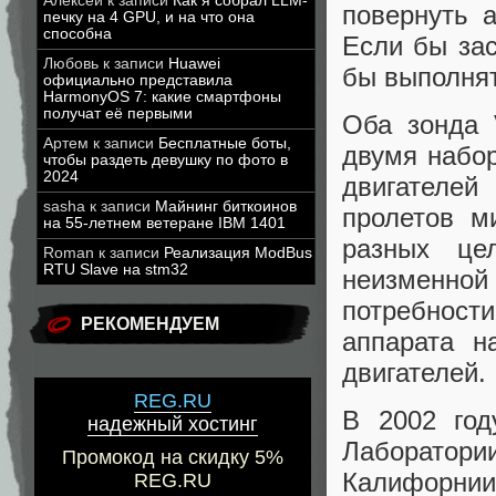
Алексей
к записи
Как я собрал LLM-
повернуть 
печку на 4 GPU, и на что она
способна
Если бы за
Любовь
к записи
Huawei
бы выполнят
официально представила
HarmonyOS 7: какие смартфоны
получат её первыми
Оба зонда 
Артем
к записи
Бесплатные боты,
двумя набо
чтобы раздеть девушку по фото в
2024
двигателей
sasha
к записи
Майнинг биткоинов
пролетов м
на 55-летнем ветеране IBM 1401
разных це
Roman
к записи
Реализация ModBus
RTU Slave на stm32
неизменной
потребност
РЕКОМЕНДУЕМ
аппарата н
двигателей.
REG.RU
В 2002 год
надежный хостинг
Лаборато
Промокод на скидку 5%
Калифорнии
REG.RU