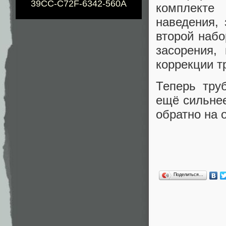
39CC-C72F-6342-560A
комплекте
наведения,
второй набо
засорения,
коррекции т
Теперь тру
ещё сильнее
обратно на 
Поделиться…