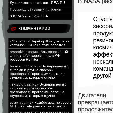
В NASA расс
Лучший хостинг сайтов - REG.RU
Промокод 5% скидки на услуги
39CC-C72F-6342-560A
Спустя
засор
КОММЕНТАРИИ
проду
рези
v4f
к записи
Перебор IP-адресов на
хостинге — и как с этим бороться
косми
amarakin
к записи
Альтернативный
эффек
список заблокированных в РФ
ресурсов Re:filter
неско
ResizeOn
к записи
Эксперименты с
коман
тиграми и другие способы
преподавать программирование
другой
студентам, которым скучно
Text2Vid
к записи
Эксперименты с
тиграми и другие способы
преподавать программирование
Двигатели
студентам, которым скучно
превращ
всым
к записи
Развёртывание своего
MTProxy Telegram со статистикой
продолжите