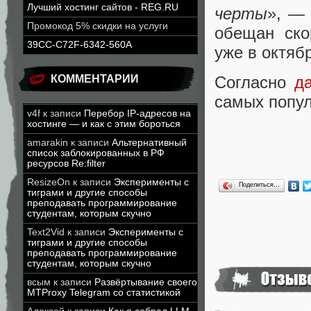
Лучший хостинг сайтов - REG.RU
черты
», — 
Промокод 5% скидки на услуги
обещан ско
39CC-C72F-6342-560A
уже в октяб
КОММЕНТАРИИ
Согласно
д
самых попул
v4f
к записи
Перебор IP-адресов на
хостинге — и как с этим бороться
amarakin
к записи
Альтернативный
список заблокированных в РФ
ресурсов Re:filter
ResizeOn
к записи
Эксперименты с
Поделиться…
тиграми и другие способы
преподавать программирование
студентам, которым скучно
Text2Vid
к записи
Эксперименты с
тиграми и другие способы
преподавать программирование
студентам, которым скучно
всым
к записи
Развёртывание своего
MTProxy Telegram со статистикой