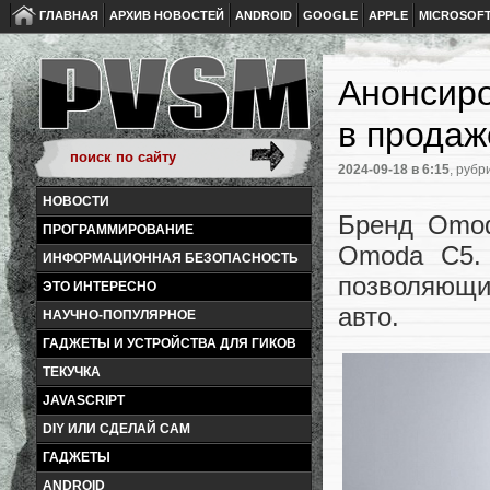
ГЛАВНАЯ
АРХИВ НОВОСТЕЙ
ANDROID
GOOGLE
APPLE
MICROSOF
Анонсиро
в продаж
2024-09-18
в 6:15
, рубр
НОВОСТИ
Бренд Omod
ПРОГРАММИРОВАНИЕ
Omoda C5. 
ИНФОРМАЦИОННАЯ БЕЗОПАСНОСТЬ
позволяющи
ЭТО ИНТЕРЕСНО
авто.
НАУЧНО-ПОПУЛЯРНОЕ
ГАДЖЕТЫ И УСТРОЙСТВА ДЛЯ ГИКОВ
ТЕКУЧКА
JAVASCRIPT
DIY ИЛИ СДЕЛАЙ САМ
ГАДЖЕТЫ
ANDROID