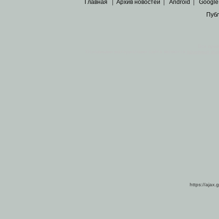
Главная
|
Архив новостей
|
Android
|
Google
Пуб
Все пра
Основными материалами сайта являются
архивные ко
https://ajax.