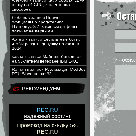
Алексей
к записи
Как я собрал LLM-
печку на 4 GPU, и на что она
способна
Любовь
к записи
Huawei
официально представила
HarmonyOS 7: какие смартфоны
получат её первыми
Артем
к записи
Бесплатные боты,
чтобы раздеть девушку по фото в
2024
sasha
к записи
Майнинг биткоинов
* - обя
на 55-летнем ветеране IBM 1401
Roman
к записи
Реализация ModBus
RTU Slave на stm32
РЕКОМЕНДУЕМ
REG.RU
надежный хостинг
Промокод на скидку 5%
REG.RU