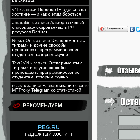
на коленке
v4f
к записи
Перебор IP-адресов на
хостинге — и как с этим бороться
amarakin
к записи
Альтернативный
список заблокированных в РФ
Поделиться…
ресурсов Re:filter
ResizeOn
к записи
Эксперименты с
тиграми и другие способы
преподавать программирование
студентам, которым скучно
Text2Vid
к записи
Эксперименты с
тиграми и другие способы
преподавать программирование
студентам, которым скучно
всым
к записи
Развёртывание своего
MTProxy Telegram со статистикой
РЕКОМЕНДУЕМ
REG.RU
надежный хостинг