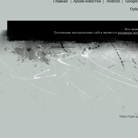
Главная
|
Архив новостей
|
Android
|
Google
Пуб
Все пра
Основными материалами сайта являются
архивные ко
https://ajax.