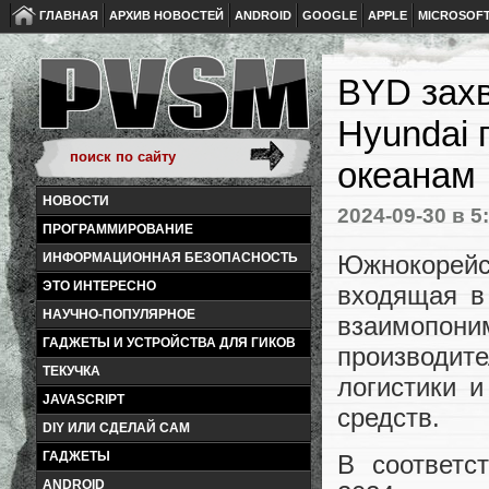
ГЛАВНАЯ
АРХИВ НОВОСТЕЙ
ANDROID
GOOGLE
APPLE
MICROSOF
BYD захв
Hyundai 
океанам
НОВОСТИ
2024-09-30
в 5
ПРОГРАММИРОВАНИЕ
Южнокорейс
ИНФОРМАЦИОННАЯ БЕЗОПАСНОСТЬ
ЭТО ИНТЕРЕСНО
входящая в
НАУЧНО-ПОПУЛЯРНОЕ
взаимопо
ГАДЖЕТЫ И УСТРОЙСТВА ДЛЯ ГИКОВ
производите
ТЕКУЧКА
логистики и
JAVASCRIPT
средств.
DIY ИЛИ СДЕЛАЙ САМ
ГАДЖЕТЫ
В соответс
ANDROID