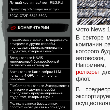
Лучший хостинг сайтов - REG.RU
Промокод 5% скидки на услуги
39CC-C72F-6342-560A
КОММЕНТАРИИ
Фото News 1
В секторе м
FreeAIVideo
к записи
Эксперименты
компании ра
с тиграми и другие способы
преподавать программирование
которого бу
студентам, которым скучно
автовозов
Влад
к записи
NAVIS —
многоцелевой быстросборный
Напомним,
беспилотный катамаран
ролкеры
для
Азат
к записи
Как я собрал LLM-
печку на 4 GPU, и на что она
флот.
способна
FileCompare
к записи
Эксперименты
В среднеср
с тиграми и другие способы
преподавать программирование
экспорти
студентам, которым скучно
осуществлят
Феликс
к записи
База данных
простых чисел до ста миллиардов