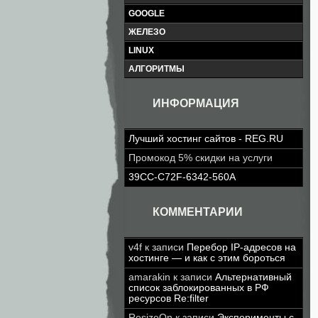
GOOGLE
ЖЕЛЕЗО
LINUX
АЛГОРИТМЫ
ИНФОРМАЦИЯ
Лучший хостинг сайтов - REG.RU
Промокод 5% скидки на услуги
39CC-C72F-6342-560A
КОММЕНТАРИИ
v4f
к записи
Перебор IP-адресов на
хостинге — и как с этим бороться
amarakin
к записи
Альтернативный
список заблокированных в РФ
ресурсов Re:filter
ResizeOn
к записи
Эксперименты с