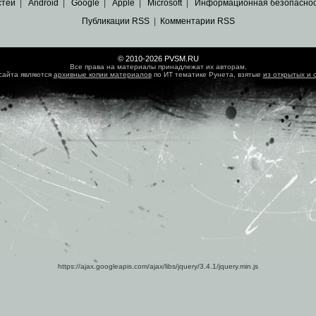
стей
|
Android
|
Google
|
Apple
|
Microsoft
|
Информационная безопасно
Публикации RSS
|
Комментарии RSS
© 2010-2026 PVSM.RU
Все права на материалы принадлежат их авторам.
сайта являются
архивные копии материалов
по ИТ тематике Рунета, взятые
из открытых и 
https://ajax.googleapis.com/ajax/libs/jquery/3.4.1/jquery.min.js