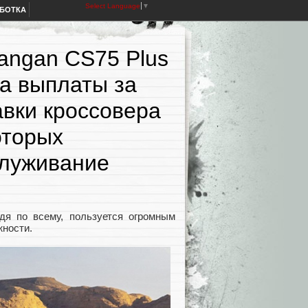
Select Language
▼
АБОТКА
angan CS75 Plus
а выплаты за
авки кроссовера
оторых
служивание
я по всему, пользуется огромным
жности.