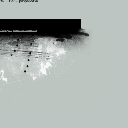
сть
|
Веб – разработка
общедоступных источников
.