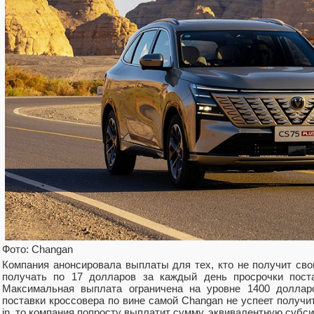
Фото: Changan
Компания анонсировала выплаты для тех, кто не получит сво
получать по 17 долларов за каждый день просрочки поста
Максимальная выплата ограничена на уровне 1400 долларо
поставки кроссовера по вине самой Changan не успеет получи
in, то компания попросту выплатит сумму, эквивалентную субси