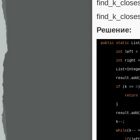
find_k_closes
find_k_closes
Решение:
public
static
 List
int
 left = 
int
 right =
        List<Intege
        result.add(
if
 (k == 
0
)
return
 
        }

        result.add(
        k--;

while
(k-- >
if
(left