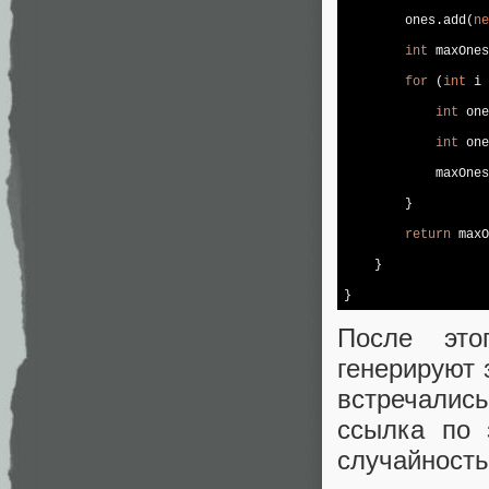
        ones.add(
ne
int
 maxOnes
for
 (
int
 i 
int
 one
int
 one
            maxOnes
        }

return
 maxO
    }

}
После это
генерируют 
встречались
ссылка по 
случайность