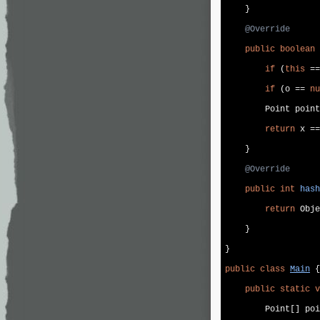
    }

@Override
public
boolean
if
 (
this
 ==
if
 (o == 
nu
        Point point
return
 x ==
    }

@Override
public
int
hash
return
 Obje
    }

}

public
class
Main
{

public
static
v
        Point[] poi