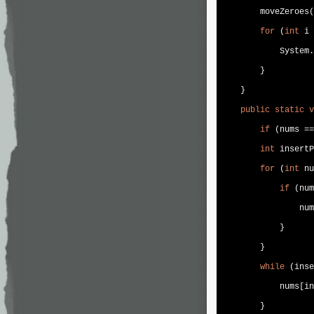
        moveZeroes(
for
 (
int
 i 
            System.
        }

    }

public
static
v
if
 (nums ==
int
 insertP
for
 (
int
 nu
if
 (num
                num
            }

        }        

while
 (inse
            nums[in
        }
