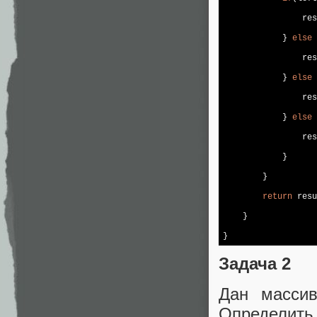
                res
            } 
else
                res
            } 
else
                res
            } 
else
 
                res
            }

        }

return
 resu
    }

}
Задача 2
Дан массив
Определить