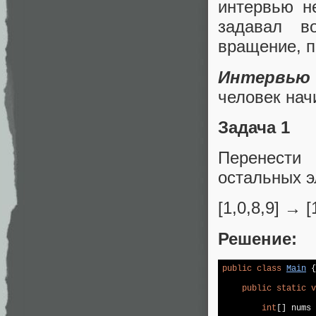
интервью н
задавал в
вращение, п
Интервью 
человек нач
Задача 1
Перенести
остальных 
[1,0,8,9] → [
Решение:
public
class
Main
{

public
static
v
int
[] nums 