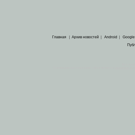
Главная
|
Архив новостей
|
Android
|
Google
Пуб
Все пра
Основными материалами сайта являются
архивные ко