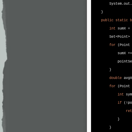
        System.out.
    }

public
static
b
int
 sumX = 
        Set<Point> 
for
 (Point 
            sumX +=
            pointSe
        }

double
 avgX
for
 (Point 
int
 sym
if
 (!po
ret
            }

        }
