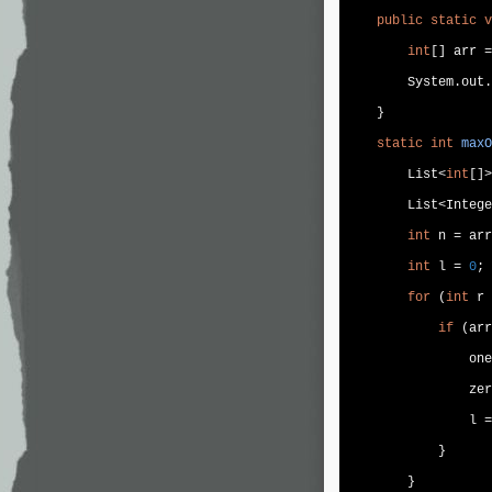
public
static
v
int
[] arr =
        System.out.
    }

static
int
maxO
        List<
int
[]>
        List<Intege
int
 n = arr
int
 l = 
0
;

for
 (
int
 r 
if
 (arr
                one
                zer
                l =
            }

        }
