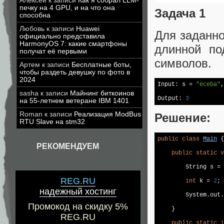
Алексей
к записи
Как я собрал LLM-
печку на 4 GPU, и на что она
Задача 1
способна
Любовь
к записи
Huawei
Для заданно
официально представила
HarmonyOS 7: какие смартфоны
длинной по
получат её первыми
символов.
Артем
к записи
Бесплатные боты,
чтобы раздеть девушку по фото в
2024
Input: s = 
"eceba"
,
sasha
к записи
Майнинг биткоинов
Output: 
3
на 55-летнем ветеране IBM 1401
Roman
к записи
Реализация ModBus
Решение:
RTU Slave на stm32
public
class
Main
{

РЕКОМЕНДУЕМ
public
static
v
        String s = 
REG.RU
int
 k = 
2
;

надежный хостинг
        System.out.
Промокод на скидку 5%
    }

REG.RU
public
static
i