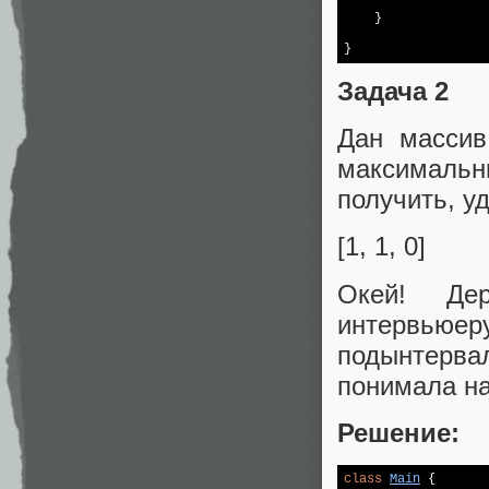
    }

}
Задача 2
Дан массив
максималь
получить, у
[1, 1, 0]
Окей! Де
интервьюер
подынтерва
понимала на
Решение:
class
Main
{
