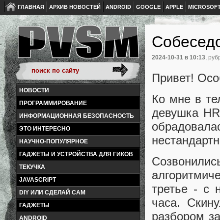
ГЛАВНАЯ
АРХИВ НОВОСТЕЙ
ANDROID
GOOGLE
APPLE
MICROSOF
Собеседо
2024-10-31
в 10:13
, руб
Привет! Ос
НОВОСТИ
Ко мне в те
ПРОГРАММИРОВАНИЕ
девушка HR
ИНФОРМАЦИОННАЯ БЕЗОПАСНОСТЬ
обрадовалас
ЭТО ИНТЕРЕСНО
нестандартн
НАУЧНО-ПОПУЛЯРНОЕ
ГАДЖЕТЫ И УСТРОЙСТВА ДЛЯ ГИКОВ
Созвонилис
ТЕКУЧКА
алгоритмич
JAVASCRIPT
третье - с
DIY ИЛИ СДЕЛАЙ САМ
часа. Скин
ГАДЖЕТЫ
разбором з
ANDROID