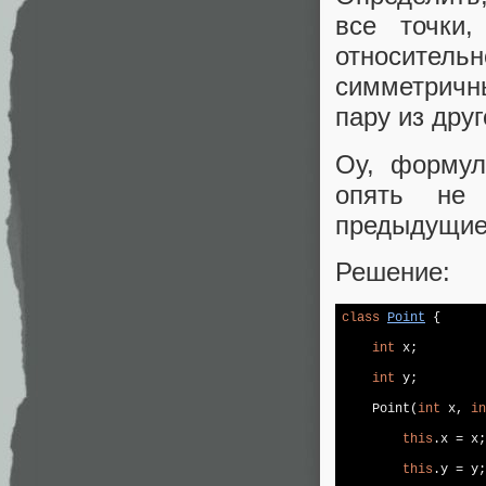
все точки
относите
симметричн
пару из друг
Оу, формул
опять не 
предыдущие,
Решение:
class
Point
{

int
 x;

int
 y;

    Point(
int
 x, 
in
this
.x = x;

this
.y = y;
