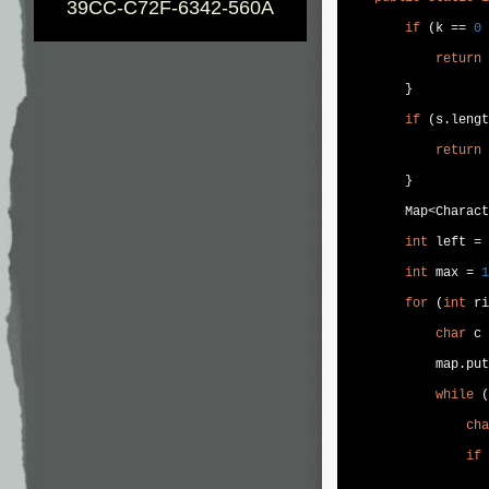
39CC-C72F-6342-560A
if
 (k == 
0
 
return
        }

if
 (s.lengt
return
 
        }

        Map<Charact
int
 left = 
int
 max = 
1
for
 (
int
 ri
char
 c 
            map.put
while
 (
cha
if
 
                   