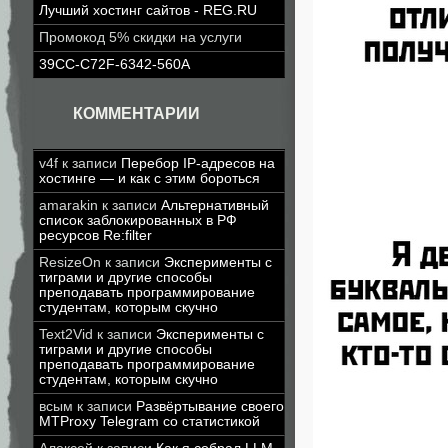
Лучший хостинг сайтов - REG.RU
Промокод 5% скидки на услуги
39CC-C72F-6342-560A
КОММЕНТАРИИ
v4f
к записи
Перебор IP-адресов на
хостинге — и как с этим бороться
amarakin
к записи
Альтернативный
список заблокированных в РФ
ресурсов Re:filter
ResizeOn
к записи
Эксперименты с
тиграми и другие способы
преподавать программирование
студентам, которым скучно
Text2Vid
к записи
Эксперименты с
тиграми и другие способы
преподавать программирование
студентам, которым скучно
всым
к записи
Развёртывание своего
MTProxy Telegram со статистикой