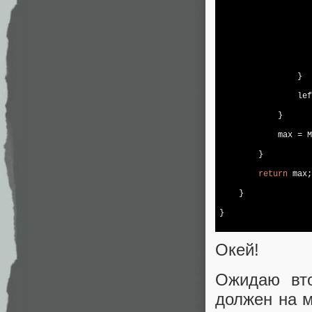
                   
                   
                }

                lef
            }

            max = M
        }

return
 max;

    }

}

Окей!
Ожидаю вто
должен на м