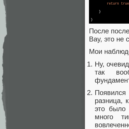
return
true
    }

}
После после
Вау, это не 
Мои наблюде
Ну, очеви
так воо
фундамен
Появился 
разница, 
это было 
много т
вовлеченн