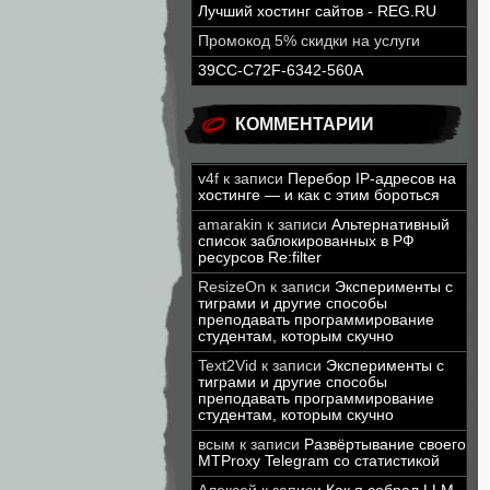
Лучший хостинг сайтов - REG.RU
Промокод 5% скидки на услуги
39CC-C72F-6342-560A
КОММЕНТАРИИ
v4f
к записи
Перебор IP-адресов на
хостинге — и как с этим бороться
amarakin
к записи
Альтернативный
список заблокированных в РФ
ресурсов Re:filter
ResizeOn
к записи
Эксперименты с
тиграми и другие способы
преподавать программирование
студентам, которым скучно
Text2Vid
к записи
Эксперименты с
тиграми и другие способы
преподавать программирование
студентам, которым скучно
всым
к записи
Развёртывание своего
MTProxy Telegram со статистикой