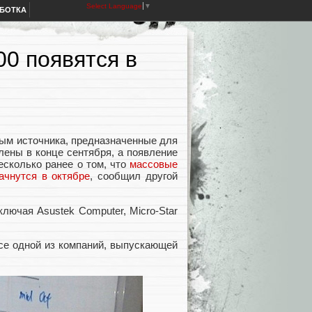
Select Language
▼
АБОТКА
0 появятся в
ым источника, предназначенные для
ены в конце сентября, а появление
есколько ранее о том, что
массовые
ачнутся в октябре
, сообщил другой
ючая Asustek Computer, Micro-Star
се одной из компаний, выпускающей