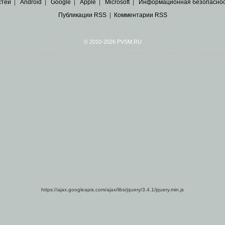
стей
|
Android
|
Google
|
Apple
|
Microsoft
|
Информационная безопасно
Публикации RSS
|
Комментарии RSS
© 2010-2026 PVSM.RU
Все права на материалы принадлежат их авторам.
сайта являются
архивные копии материалов
по ИТ тематике Рунета, взятые
из открытых и 
https://ajax.googleapis.com/ajax/libs/jquery/3.4.1/jquery.min.js