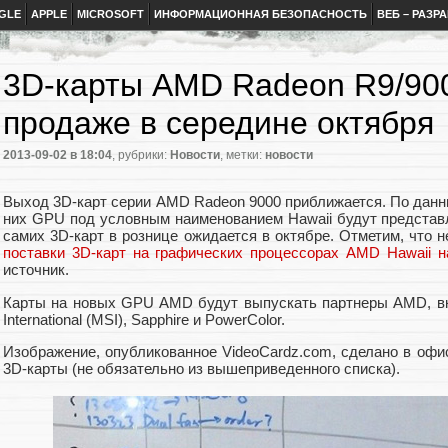
GLE
APPLE
MICROSOFT
ИНФОРМАЦИОННАЯ БЕЗОПАСНОСТЬ
ВЕБ – РАЗР
3D-карты AMD Radeon R9/900
продаже в середине октября
2013-09-02
в 18:04
, рубрики:
Новости
, метки:
новости
Выход 3D-карт серии AMD Radeon 9000 приближается. По данн
них GPU под условным наименованием Hawaii будут представл
самих 3D-карт в рознице ожидается в октябре. Отметим, что н
поставки 3D-карт на графических процессорах AMD Hawaii н
источник.
Карты на новых GPU AMD будут выпускать партнеры AMD, вкл
International (MSI), Sapphire и PowerColor.
Изображение, опубликованное VideoCardz.com, сделано в офи
3D-карты (не обязательно из вышеприведенного списка).