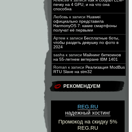
Алексей
к записи
Как я собрал LLM-
печку на 4 GPU, и на что она
способна
Любовь
к записи
Huawei
официально представила
HarmonyOS 7: какие смартфоны
получат её первыми
Артем
к записи
Бесплатные боты,
чтобы раздеть девушку по фото в
2024
sasha
к записи
Майнинг биткоинов
на 55-летнем ветеране IBM 1401
Roman
к записи
Реализация ModBus
RTU Slave на stm32
РЕКОМЕНДУЕМ
REG.RU
надежный хостинг
Промокод на скидку 5%
REG.RU