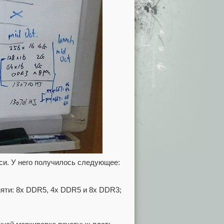
си. У него получилось следующее:
мяти: 8x DDR5, 4x DDR5 и 8x DDR3;