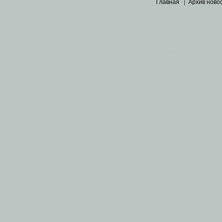
Главная
|
Архив ново
Основными материалами 