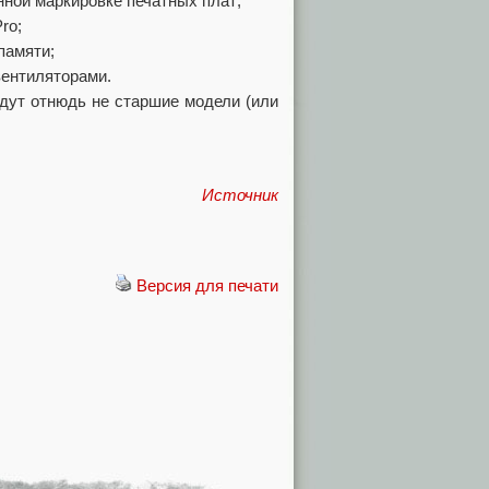
нной маркировке печатных плат;
ro;
памяти;
вентиляторами.
дут отнюдь не старшие модели (или
Источник
Версия для печати