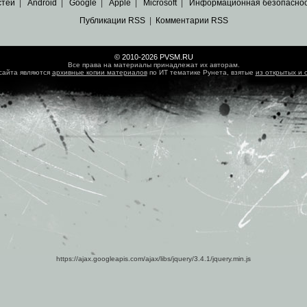
стей
|
Android
|
Google
|
Apple
|
Microsoft
|
Информационная безопасно
Публикации RSS
|
Комментарии RSS
© 2010-2026 PVSM.RU
Все права на материалы принадлежат их авторам.
сайта являются
архивные копии материалов
по ИТ тематике Рунета, взятые
из открытых и 
https://ajax.googleapis.com/ajax/libs/jquery/3.4.1/jquery.min.js