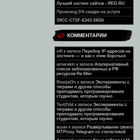
Лучший хостинг сайтов - REG.RU
Промокод 5% скидки на услуги
39CC-C72F-6342-560A
КОММЕНТАРИИ
v4f
к записи
Перебор IP-адресов на
хостинге — и как с этим бороться
amarakin
к записи
Альтернативный
список заблокированных в РФ
ресурсов Re:filter
ResizeOn
к записи
Эксперименты с
тиграми и другие способы
преподавать программирование
студентам, которым скучно
Text2Vid
к записи
Эксперименты с
тиграми и другие способы
преподавать программирование
студентам, которым скучно
всым
к записи
Развёртывание своего
MTProxy Telegram со статистикой