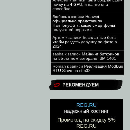
Алексей
к записи
Как я собрал LLM-
печку на 4 GPU, и на что она
способна
Любовь
к записи
Huawei
официально представила
HarmonyOS 7: какие смартфоны
получат её первыми
Артем
к записи
Бесплатные боты,
чтобы раздеть девушку по фото в
2024
sasha
к записи
Майнинг биткоинов
на 55-летнем ветеране IBM 1401
Roman
к записи
Реализация ModBus
RTU Slave на stm32
РЕКОМЕНДУЕМ
REG.RU
надежный хостинг
Промокод на скидку 5%
REG.RU