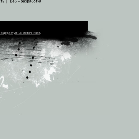
сть
|
Веб – разработка
общедоступных источников
.