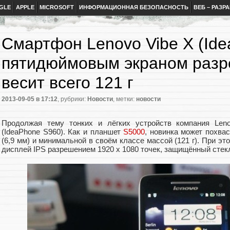
GLE
APPLE
MICROSOFT
ИНФОРМАЦИОННАЯ БЕЗОПАСНОСТЬ
ВЕБ – РАЗР
Смартфон Lenovo Vibe X (Ide
пятидюймовым экраном разр
весит всего 121 г
2013-09-05
в 17:12
, рубрики:
Новости
, метки:
новости
Продолжая тему тонких и лёгких устройств компания Len
(IdeaPhone S960). Как и планшет
S5000
, новинка может похва
(6,9 мм) и минимальной в своём классе массой (121 г). При 
дисплей IPS разрешением 1920 х 1080 точек, защищённый стекло