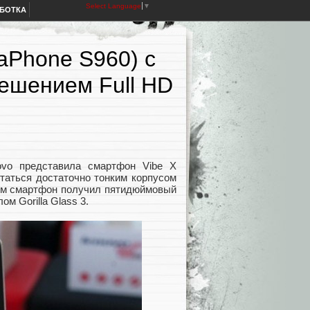
Select Language
▼
АБОТКА
aPhone S960) с
ешением Full HD
ovo представила смартфон Vibe X
статься достаточно тонким корпусом
этом смартфон получил пятидюймовый
м Gorilla Glass 3.