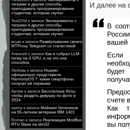
И далее на 
тиграми и другие способы
преподавать программирование
студентам, которым скучно
Text2Vid
к записи
Эксперименты с
В соот
тиграми и другие способы
преподавать программирование
Росси
студентам, которым скучно
вашей 
всым
к записи
Развёртывание своего
MTProxy Telegram со статистикой
Если 
Алексей
к записи
Как я собрал LLM-
печку на 4 GPU, и на что она
необх
способна
будет
Любовь
к записи
Huawei
официально представила
получа
HarmonyOS 7: какие смартфоны
получат её первыми
Предо
Артем
к записи
Бесплатные боты,
чтобы раздеть девушку по фото в
счете 
2024
Как т
sasha
к записи
Майнинг биткоинов
на 55-летнем ветеране IBM 1401
информ
Roman
к записи
Реализация ModBus
вы пол
RTU Slave на stm32