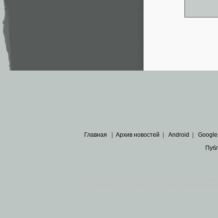
Главная
|
Архив новостей
|
Android
|
Google
Пуб
Все пра
Основными материалами сайта являются
архивные ко