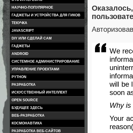
Оказалось
НАУЧНО-ПОПУЛЯРНОЕ
пользовате
ГАДЖЕТЫ И УСТРОЙСТВА ДЛЯ ГИКОВ
ТЕКУЧКА
Авторизовав
JAVASCRIPT
DIY ИЛИ СДЕЛАЙ САМ
ГАДЖЕТЫ
We rec
ANDROID
informa
СИСТЕМНОЕ АДМИНИСТРИРОВАНИЕ
uninte
УПРАВЛЕНИЕ ПРОЕКТАМИ
informa
PYTHON
will be
РАЗРАБОТКА
soon as
ИСКУССТВЕННЫЙ ИНТЕЛЛЕКТ
OPEN SOURCE
Why is 
БУДУЩЕЕ ЗДЕСЬ
ВЕБ-РАЗРАБОТКА
Your ac
КОСМОНАВТИКА
reason(
РАЗРАБОТКА ВЕБ-САЙТОВ