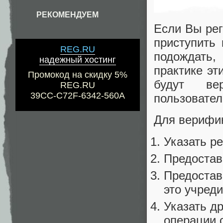
РЕКОМЕНДУЕМ
Если Вы рег
приступить
REG.RU
подождать
надежный хостинг
практике эти
Промокод на скидку 5%
будут вер
REG.RU
39CC-C72F-6342-560A
пользовател
Для верифик
Указать р
Предостав
Предостав
это учред
Указать д
операции 