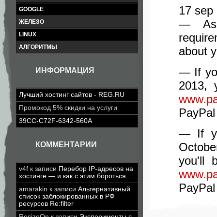
17 sep
GOOGLE
— As 
ЖЕЛЕЗО
require
LINUX
АЛГОРИТМЫ
about y
— If y
ИНФОРМАЦИЯ
2013, 
Лучший хостинг сайтов - REG.RU
www.pa
Промокод 5% скидки на услуги
PayPal
39CC-C72F-6342-560A
— If y
КОММЕНТАРИИ
October
you'll
v4f
к записи
Перебор IP-адресов на
www.pa
хостинге — и как с этим бороться
PayPal
amarakin
к записи
Альтернативный
список заблокированных в РФ
ресурсов Re:filter
ResizeOn
к записи
Эксперименты с