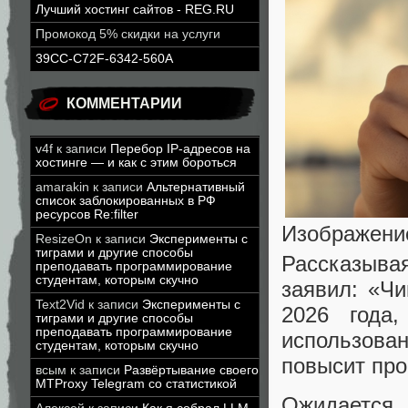
Лучший хостинг сайтов - REG.RU
Промокод 5% скидки на услуги
39CC-C72F-6342-560A
КОММЕНТАРИИ
v4f
к записи
Перебор IP-адресов на
хостинге — и как с этим бороться
amarakin
к записи
Альтернативный
список заблокированных в РФ
ресурсов Re:filter
Изображени
ResizeOn
к записи
Эксперименты с
тиграми и другие способы
Рассказывая
преподавать программирование
студентам, которым скучно
заявил: «Чи
Text2Vid
к записи
Эксперименты с
2026 года
тиграми и другие способы
преподавать программирование
использова
студентам, которым скучно
повысит про
всым
к записи
Развёртывание своего
MTProxy Telegram со статистикой
Ожидается,