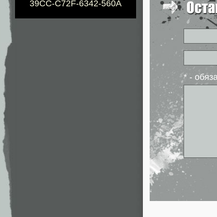
39CC-C72F-6342-560A
* - обя