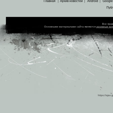
Главная
|
Архив новостей
|
Android
|
Google
Пуб
Все пра
Основными материалами сайта являются
архивные ко
https://ajax.