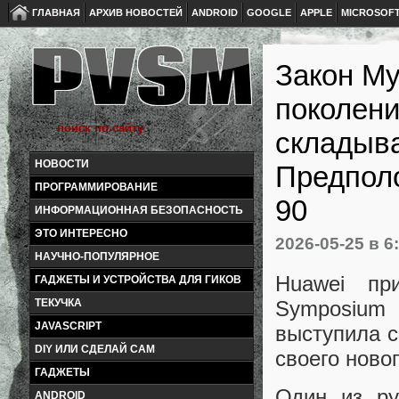
ГЛАВНАЯ
АРХИВ НОВОСТЕЙ
ANDROID
GOOGLE
APPLE
MICROSOF
Закон Му
поколени
складыва
НОВОСТИ
Предполо
ПРОГРАММИРОВАНИЕ
90
ИНФОРМАЦИОННАЯ БЕЗОПАСНОСТЬ
ЭТО ИНТЕРЕСНО
2026-05-25
в 6
НАУЧНО-ПОПУЛЯРНОЕ
Huawei пр
ГАДЖЕТЫ И УСТРОЙСТВА ДЛЯ ГИКОВ
Symposium 
ТЕКУЧКА
JAVASCRIPT
выступила 
DIY ИЛИ СДЕЛАЙ САМ
своего ново
ГАДЖЕТЫ
Один из ру
ANDROID