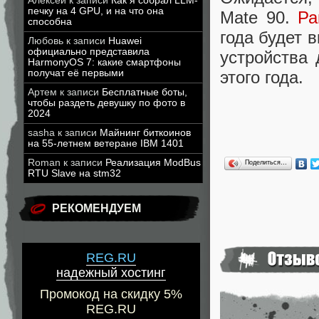
Алексей
к записи
Как я собрал LLM-
печку на 4 GPU, и на что она
Mate 90.
Ра
способна
года будет 
Любовь
к записи
Huawei
официально представила
устройства
HarmonyOS 7: какие смартфоны
получат её первыми
этого года.
Артем
к записи
Бесплатные боты,
чтобы раздеть девушку по фото в
2024
sasha
к записи
Майнинг биткоинов
на 55-летнем ветеране IBM 1401
Roman
к записи
Реализация ModBus
Поделиться…
RTU Slave на stm32
РЕКОМЕНДУЕМ
REG.RU
надежный хостинг
Промокод на скидку 5%
REG.RU