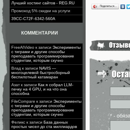
Лучший хостинг сайтов - REG.RU
Поделиться…
Промокод 5% скидки на услуги
39CC-C72F-6342-560A
КОММЕНТАРИИ
FreeAIVideo
к записи
Эксперименты
с тиграми и другие способы
преподавать программирование
студентам, которым скучно
Влад
к записи
NAVIS —
многоцелевой быстросборный
беспилотный катамаран
Азат
к записи
Как я собрал LLM-
печку на 4 GPU, и на что она
способна
FileCompare
к записи
Эксперименты
с тиграми и другие способы
преподавать программирование
студентам, которым скучно
* - обя
Феликс
к записи
База данных
простых чисел до ста миллиардов