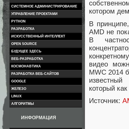
собственном
СИСТЕМНОЕ АДМИНИСТРИРОВАНИЕ
котором дем
УПРАВЛЕНИЕ ПРОЕКТАМИ
PYTHON
В принципе,
РАЗРАБОТКА
AMD не пока
ИСКУССТВЕННЫЙ ИНТЕЛЛЕКТ
В частно
OPEN SOURCE
концентрат
БУДУЩЕЕ ЗДЕСЬ
конкретном
ВЕБ-РАЗРАБОТКА
видео можн
КОСМОНАВТИКА
MWC 2014 бу
РАЗРАБОТКА ВЕБ-САЙТОВ
известный 
GOOGLE
который как
ЖЕЛЕЗО
LINUX
Источник:
A
АЛГОРИТМЫ
ИНФОРМАЦИЯ