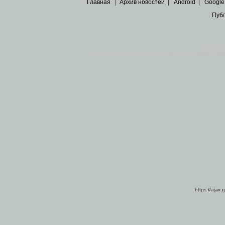
Главная
|
Архив новостей
|
Android
|
Google
Пуб
Все пра
Основными материалами сайта являются
архивные ко
https://ajax.