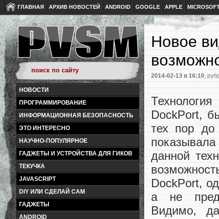
ГЛАВНАЯ
АРХИВ НОВОСТЕЙ
ANDROID
GOOGLE
APPLE
MICROSOF
Новое в
возможно
2014-02-13
в 16:10
, руб
НОВОСТИ
Технологи
ПРОГРАММИРОВАНИЕ
DockPort, б
ИНФОРМАЦИОННАЯ БЕЗОПАСНОСТЬ
тех пор до
ЭТО ИНТЕРЕСНО
показывала
НАУЧНО-ПОПУЛЯРНОЕ
данной тех
ГАДЖЕТЫ И УСТРОЙСТВА ДЛЯ ГИКОВ
ТЕКУЧКА
возможност
JAVASCRIPT
DockPort, о
DIY ИЛИ СДЕЛАЙ САМ
а не пред
ГАДЖЕТЫ
Видимо, д
ANDROID