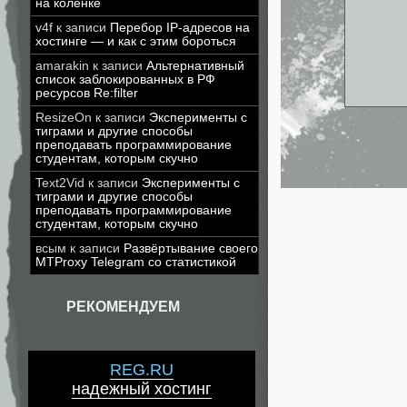
на коленке
v4f
к записи
Перебор IP-адресов на
хостинге — и как с этим бороться
amarakin
к записи
Альтернативный
список заблокированных в РФ
ресурсов Re:filter
ResizeOn
к записи
Эксперименты с
тиграми и другие способы
преподавать программирование
студентам, которым скучно
Text2Vid
к записи
Эксперименты с
тиграми и другие способы
преподавать программирование
студентам, которым скучно
всым
к записи
Развёртывание своего
MTProxy Telegram со статистикой
РЕКОМЕНДУЕМ
REG.RU
надежный хостинг