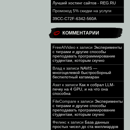
Лучший хостинг сайтов - REG.RU
Промокод 5% скидки на услуги
39CC-C72F-6342-560A
КОММЕНТАРИИ
FreeAIVideo
к записи
Эксперименты
с тиграми и другие способы
преподавать программирование
студентам, которым скучно
Влад
к записи
NAVIS —
многоцелевой быстросборный
беспилотный катамаран
Азат
к записи
Как я собрал LLM-
печку на 4 GPU, и на что она
способна
FileCompare
к записи
Эксперименты
с тиграми и другие способы
преподавать программирование
студентам, которым скучно
Феликс
к записи
База данных
простых чисел до ста миллиардов