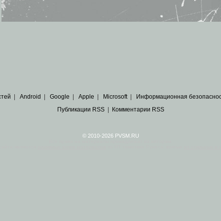
стей
|
Android
|
Google
|
Apple
|
Microsoft
|
Информационная безопасно
Публикации RSS
|
Комментарии RSS
© 2010-2026 PVSM.RU
Все права на материалы принадлежат их авторам.
сайта являются
архивные копии материалов
по ИТ тематике Рунета, взятые
из открытых и 