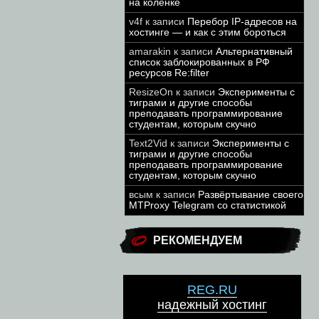
на коленке
v4f
к записи
Перебор IP-адресов на
хостинге — и как с этим бороться
amarakin
к записи
Альтернативный
список заблокированных в РФ
ресурсов Re:filter
ResizeOn
к записи
Эксперименты с
тиграми и другие способы
преподавать программирование
студентам, которым скучно
Text2Vid
к записи
Эксперименты с
тиграми и другие способы
преподавать программирование
студентам, которым скучно
всым
к записи
Развёртывание своего
MTProxy Telegram со статистикой
РЕКОМЕНДУЕМ
REG.RU
надежный хостинг