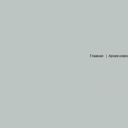
Главная
|
Архив ново
Основными материалами 