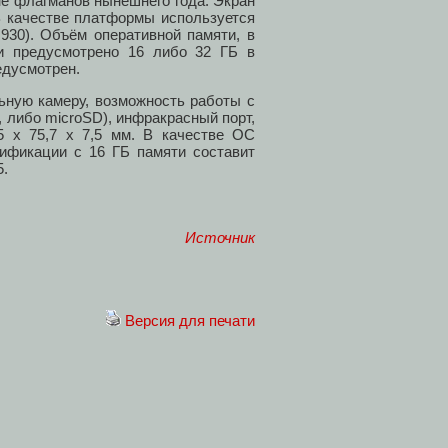
не флагманов нынешнего года. Экран
В качестве платформы используется
n 930). Объём оперативной памяти, в
и предусмотрено 16 либо 32 ГБ в
едусмотрен.
льную камеру, возможность работы с
, либо microSD), инфракрасный порт,
5 х 75,7 х 7,5 мм. В качестве ОС
дификации с 16 ГБ памяти составит
5.
Источник
Версия для печати