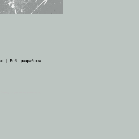
сть
|
Веб – разработка
общедоступных источников
.