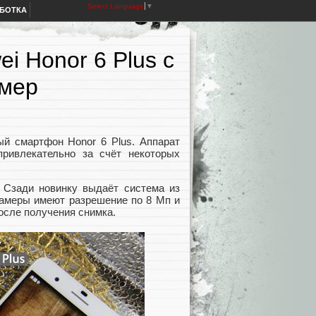
Select Language
▼
АБОТКА
 Honor 6 Plus с
амер
ый смартфон Honor 6 Plus. Аппарат
ривлекательно за счёт некоторых
 Сзади новинку выдаёт система из
 Камеры имеют разрешение по 8 Мп и
осле получения снимка.