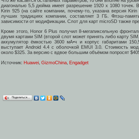
Что же касается остальных параметров, то они вполне на уров
диагональю 5,5 дюйма имеет разрешение 1920 х 1080 точек. 
Kirin 925 (на сайте компании, почему-то, указана версия Kiri
лучших традициях компании, составляет 3 ГБ. Флэш-памят
зависимости от модификации. Слот для карт microSD также пр
Кроме этого, Honor 6 Plus получил 8-мегапиксельную фронта
двумя картами SIM (второй слот может принять либо карту SIM
аккумулятор ёмкостью 3600 мА•ч и корпус габаритами 150,
выступает Android 4.4 c оболочкой EMUI 3.0. Стоимость мо
около $325. За версию с вдвое большим объёмом попросят $40
Источник:
Huawei
,
GizmoChina
,
Engadget
Поделиться…