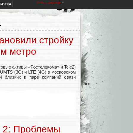
Select Language
▼
АБОТКА
4
ановили стройку
ом метро
овые активы «Ростелекома» и Tele2)
 UMTS (3G) и LTE (4G) в московском
й близких к паре компаний связи
а 2: Проблемы