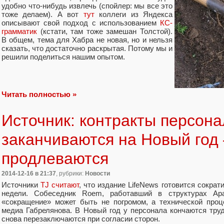
удобно что-нибудь извлечь (спойлер: мы все это
тоже делаем). А вот
тут
коллеги из Яндекса
описывают свой подход с использованием
КС-
грамматик
(кстати, там тоже замешан Толстой).
В общем, тема для Хабра не новая, но и нельзя
сказать, что достаточно раскрытая. Потому мы и
решили поделиться нашим опытом.
Читать полностью »
Источник: контракты персона
заканчиваются на Новый год 
продлеваются
2014-12-16
в 21:37
, рубрики:
Новости
Источники
TJ считают
, что издание LifeNews готовится сокра
недели. Собеседник Roem, работавший в структурах Ара
«сокращение» может быть не погромом, а технической про
медиа Габрелянова. В Новый год у персонала кончаются труд
снова перезаключаются при согласии сторон.