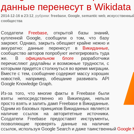
данные перенесут в Wikidata
2014-12-16
в 23:12
, рубрики:
freebase
,
Google
,
semantic web
,
искусственный
сообщества
Создатели
Freebase
, открытой базы знаний,
купленной Google, сообщили о том, что базу
закроют. Однако, закрыть обещают крайне нежно и
аккуратно: данные перенесут в
Викиданные
,
сообщество авторов попробуют интегрировать туда
же. В
официальном блоге
разработчики
перечисляют дедлайны и возможные трудности, с
которыми придется столкнуться во время миграции.
Вместе с тем, сообщение содержит массу хороших
новостей, например, обещание развивать API
Google Knowledge Graph.
Из-за того, что многие факты в Freebase были
взяты непосредственно из Википедии, нельзя
просто взять и залить дамп Freebase в Викиданные.
Одним из базовых принципов Викиданных является
наличие ссылок на авторитетные источники.
Создатели Freebase предоставят инструменты,
позволяющие проверять данные на наличие
ссылок, используя Google Search и даже таинственный
Google 