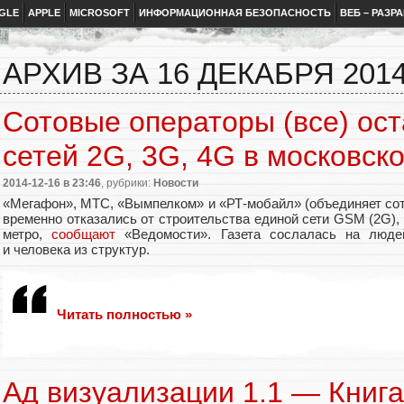
GLE
APPLE
MICROSOFT
ИНФОРМАЦИОННАЯ БЕЗОПАСНОСТЬ
ВЕБ – РАЗР
АРХИВ ЗА 16 ДЕКАБРЯ 201
Сотовые операторы (все) ост
сетей 2G, 3G, 4G в московск
2014-12-16
в 23:46
, рубрики:
Новости
«Мегафон», МТС, «Вымпелком» и «РТ-мобайл» (объединяет сот
временно отказались от строительства единой сети GSM (2G),
метро,
сообщают
«Ведомости». Газета сослалась на люде
и человека из структур.
Читать полностью »
Ад визуализации 1.1 — Книг