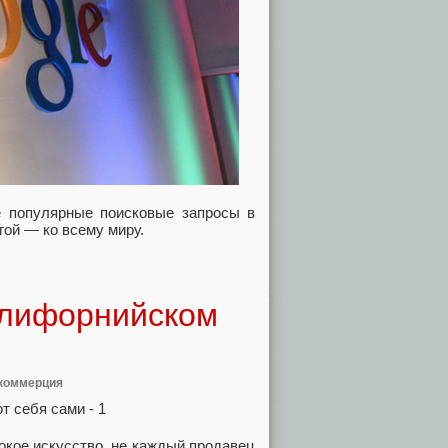
е популярные поисковые запросы в
гой — ко всему миру.
алифорнийском
 коммерция
сокое искусство, не каждый продавец