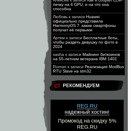
Алексей
к записи
Как я собрал LLM-
печку на 4 GPU, и на что она
способна
Любовь
к записи
Huawei
официально представила
HarmonyOS 7: какие смартфоны
получат её первыми
Артем
к записи
Бесплатные боты,
чтобы раздеть девушку по фото в
2024
sasha
к записи
Майнинг биткоинов
на 55-летнем ветеране IBM 1401
Roman
к записи
Реализация ModBus
RTU Slave на stm32
РЕКОМЕНДУЕМ
REG.RU
надежный хостинг
Промокод на скидку 5%
REG.RU