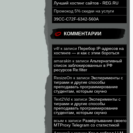
Лучший хостинг сайтов - REG.RU
Промокод 5% скидки на услуги
39CC-C72F-6342-560A
КОММЕНТАРИИ
v4f
к записи
Перебор IP-адресов на
хостинге — и как с этим бороться
amarakin
к записи
Альтернативный
список заблокированных в РФ
ресурсов Re:filter
ResizeOn
к записи
Эксперименты с
тиграми и другие способы
преподавать программирование
студентам, которым скучно
Text2Vid
к записи
Эксперименты с
тиграми и другие способы
преподавать программирование
студентам, которым скучно
всым
к записи
Развёртывание своего
MTProxy Telegram со статистикой