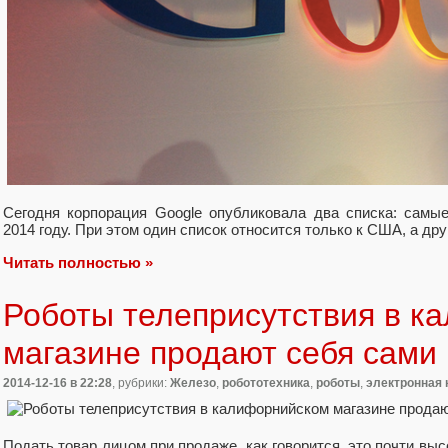
Сегодня корпорация Google опубликовала два списка: самы
2014 году. При этом один список относится только к США, а дру
Читать полностью »
Роботы телеприсутствия в к
магазине продают себя сами
2014-12-16
в 22:28
, рубрики:
Железо
,
робототехника
,
роботы
,
электронная
Подать товар лицом при продаже, как говорится, это почти вы