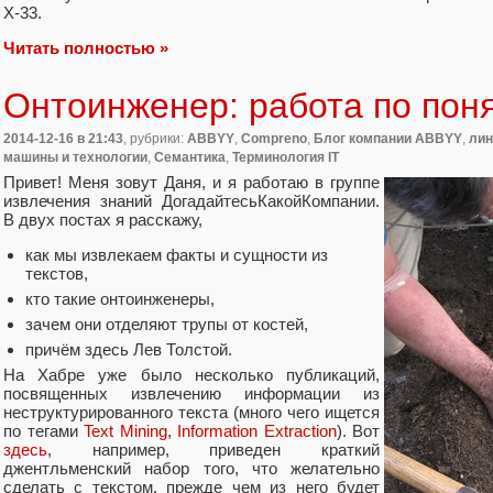
X-33.
Читать полностью »
Онтоинженер: работа по пон
2014-12-16
в 21:43
, рубрики:
ABBYY
,
Compreno
,
Блог компании ABBYY
,
лин
машины и технологии
,
Семантика
,
Терминология IT
Привет! Меня зовут Даня, и я работаю в группе
извлечения знаний ДогадайтесьКакойКомпании.
В двух постах я расскажу,
как мы извлекаем факты и сущности из
текстов,
кто такие онтоинженеры,
зачем они отделяют трупы от костей,
причём здесь Лев Толстой.
На Хабре уже было несколько публикаций,
посвященных извлечению информации из
неструктурированного текста (много чего ищется
по тегами
Text Mining
,
Information Extraction
). Вот
здесь
, например, приведен краткий
джентльменский набор того, что желательно
сделать с текстом, прежде чем из него будет