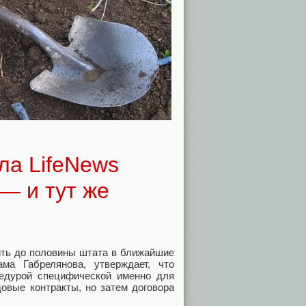
ла LifeNews
— и тут же
тить до половины штата в ближайшие
ма Габрелянова, утверждает, что
цедурой специфической именно для
овые контракты, но затем договора