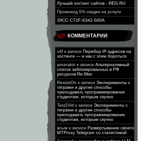
Лучший хостинг сайтов - REG.RU
Промокод 5% скидки на услуги
39CC-C72F-6342-560A
КОММЕНТАРИИ
v4f
к записи
Перебор IP-адресов на
хостинге — и как с этим бороться
amarakin
к записи
Альтернативный
список заблокированных в РФ
ресурсов Re:filter
ResizeOn
к записи
Эксперименты с
тиграми и другие способы
преподавать программирование
студентам, которым скучно
Text2Vid
к записи
Эксперименты с
тиграми и другие способы
преподавать программирование
студентам, которым скучно
всым
к записи
Развёртывание своего
MTProxy Telegram со статистикой