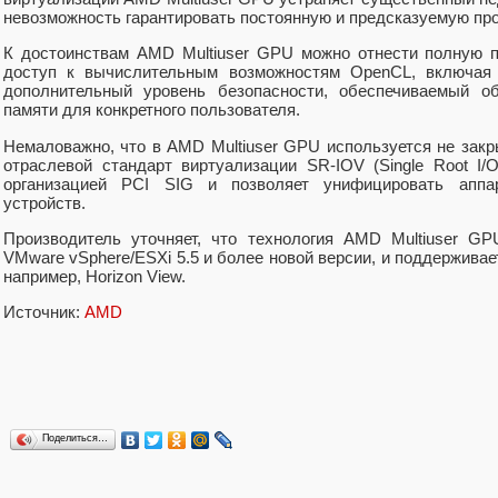
невозможность гарантировать постоянную и предсказуемую пр
К достоинствам AMD Multiuser GPU можно отнести полную п
доступ к вычислительным возможностям OpenCL, включая 
дополнительный уровень безопасности, обеспечиваемый о
памяти для конкретного пользователя.
Немаловажно, что в AMD Multiuser GPU используется не за
отраслевой стандарт виртуализации SR-IOV (Single Root I/O 
организацией PCI SIG и позволяет унифицировать аппа
устройств.
Производитель уточняет, что технология AMD Multiuser GP
VMware vSphere/ESXi 5.5 и более новой версии, и поддерживае
например, Horizon View.
Источник:
AMD
Поделиться…