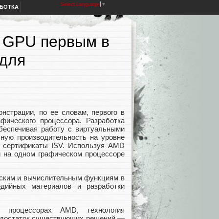
Select Language
▼
АБОТКА
r GPU первым в
для
страции, по ее словам, первого в
фического процессора. Разработка
обеспечивая работу с виртуальными
ьную производительность на уровне
е сертификаты ISV. Используя AMD
й на одном графическом процессоре
еским и вычислительным функциям в
едийных материалов и разработки
х процессорах AMD, технология
недостаток существующих решений —