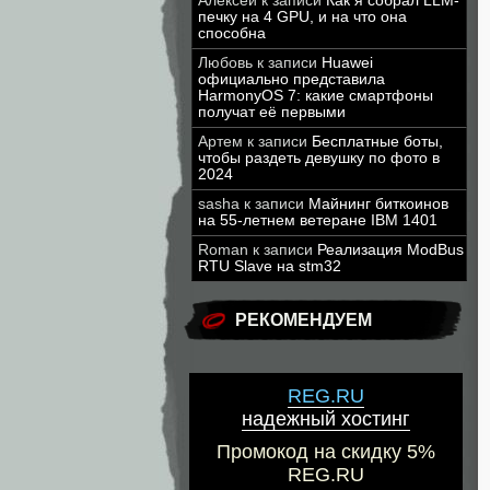
Алексей
к записи
Как я собрал LLM-
печку на 4 GPU, и на что она
способна
Любовь
к записи
Huawei
официально представила
HarmonyOS 7: какие смартфоны
получат её первыми
Артем
к записи
Бесплатные боты,
чтобы раздеть девушку по фото в
2024
sasha
к записи
Майнинг биткоинов
на 55-летнем ветеране IBM 1401
Roman
к записи
Реализация ModBus
RTU Slave на stm32
РЕКОМЕНДУЕМ
REG.RU
надежный хостинг
Промокод на скидку 5%
REG.RU