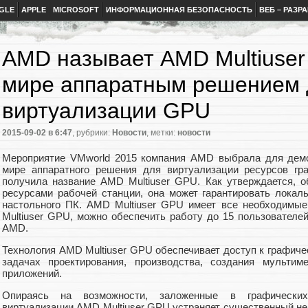
GLE
APPLE
MICROSOFT
ИНФОРМАЦИОННАЯ БЕЗОПАСНОСТЬ
ВЕБ – РАЗР
AMD называет AMD Multiuse
мире аппаратным решением 
виртуализации GPU
2015-09-02
в 6:47
, рубрики:
Новости
, метки:
новости
Мероприятие VMworld 2015 компания AMD выбрала для демон
мире аппаратного решения для виртуализации ресурсов гра
получила название AMD Multiuser GPU. Как утверждается, 
ресурсами рабочей станции, она может гарантировать локал
настольного ПК. AMD Multiuser GPU имеет все необходимы
Multiuser GPU, можно обеспечить работу до 15 пользователе
AMD.
Технология AMD Multiuser GPU обеспечивает доступ к графич
задачах проектирования, производства, создания мультим
приложений.
Опираясь на возможности, заложенные в графически
виртуализации AMD Multiuser GPU устраняет существенный 