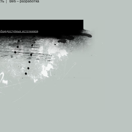
сть
|
Веб – разработка
общедоступных источников
.