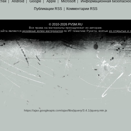
стей
|
Android
|
Google
|
Apple
|
Microsoft
|
Информационная безопасно
Публикации RSS
|
Комментарии RSS
© 2010-2026 PVSM.RU
Все права на материалы принадлежат их авторам.
сайта являются
архивные копии материалов
по ИТ тематике Рунета, взятые
из открытых и 
https://ajax.googleapis.com/ajax/libs/jquery/3.4.1/jquery.min.js