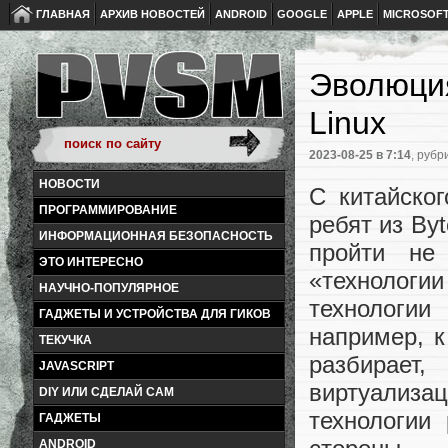
ГЛАВНАЯ
АРХИВ НОВОСТЕЙ
ANDROID
GOOGLE
APPLE
MICROSOF
Эволюция
Linux
2023-08-25
в 7:14
, рубр
НОВОСТИ
С китайско
ПРОГРАММИРОВАНИЕ
ребят из By
ИНФОРМАЦИОННАЯ БЕЗОПАСНОСТЬ
пройти не
ЭТО ИНТЕРЕСНО
«технологи
НАУЧНО-ПОПУЛЯРНОЕ
технологи
ГАДЖЕТЫ И УСТРОЙСТВА ДЛЯ ГИКОВ
например, к
ТЕКУЧКА
разбирает
JAVASCRIPT
виртуализа
DIY ИЛИ СДЕЛАЙ САМ
технологии
ГАДЖЕТЫ
ANDROID