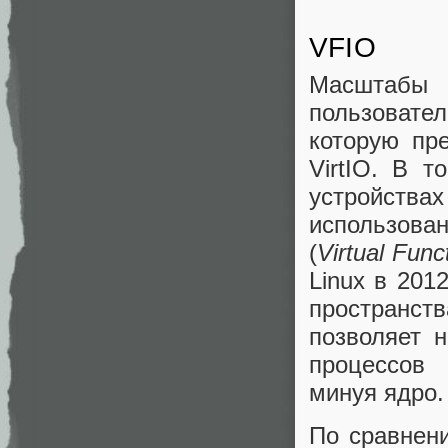
VFIO
Масштабы 
пользовател
которую пр
VirtIO. В 
устройствах
использова
(
Virtual Func
Linux в 201
пространс
позволяет 
процессов 
минуя ядро
По сравнен