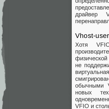
определен
предоставл
драйвер 
перенаправл
Vhost-use
Хотя VFI
производит
физической 
не поддерж
виртуальна
смигрирова
обычными V
новых тех
одновремен
VFIO и столь