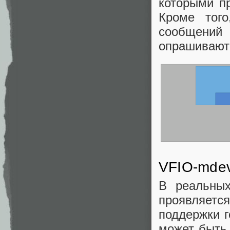
которыми п
Кроме тог
сообщений
опрашивают 
VFIO-mde
В реальных
проявляетс
поддержки г
может быть 