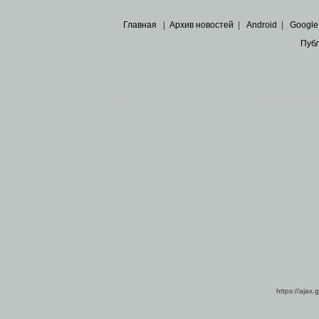
Главная
|
Архив новостей
|
Android
|
Google
Пуб
Все пра
Основными материалами сайта являются
архивные ко
https://ajax.