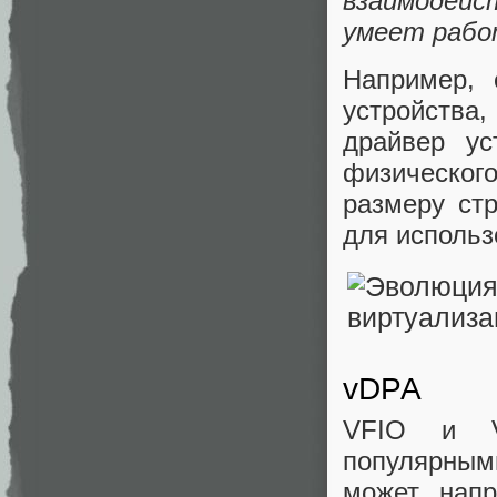
взаимодейс
умеет раб
Например, 
устройств
драйвер у
физическог
размеру ст
для исполь
vDPA
VFIO и Vi
популярным
может напр