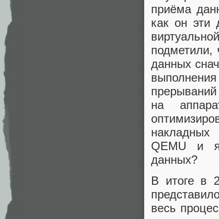
приёма дан
как он эти
виртуально
подметили, 
данных снач
выполнен
прерываний 
на аппар
оптимизир
накладных
QEMU и яд
данных?
В итоге в 
представил
весь процес