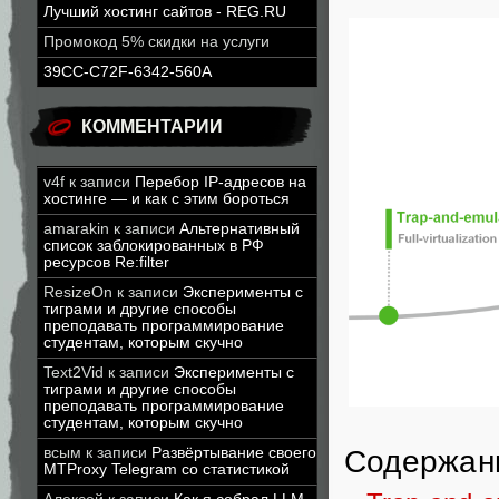
Лучший хостинг сайтов - REG.RU
Промокод 5% скидки на услуги
39CC-C72F-6342-560A
КОММЕНТАРИИ
v4f
к записи
Перебор IP-адресов на
хостинге — и как с этим бороться
amarakin
к записи
Альтернативный
список заблокированных в РФ
ресурсов Re:filter
ResizeOn
к записи
Эксперименты с
тиграми и другие способы
преподавать программирование
студентам, которым скучно
Text2Vid
к записи
Эксперименты с
тиграми и другие способы
преподавать программирование
студентам, которым скучно
всым
к записи
Развёртывание своего
Содержан
MTProxy Telegram со статистикой