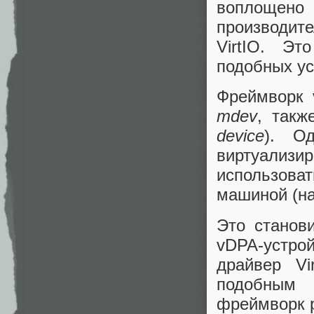
воплощен
производит
VirtIO. Эт
подобных ус
Фреймворк 
mdev
, такж
device
). Од
виртуализи
использова
машиной (на
Это станов
vDPA-устрой
драйвер Vi
подобным 
фреймворк 