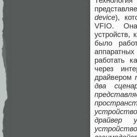
Технология
представля
device
), ко
VFIO. Она
устройств, 
было работ
аппаратных
работать к
через инте
драйвером
два сцена
представ
пространс
устройство
драйвер 
устройство