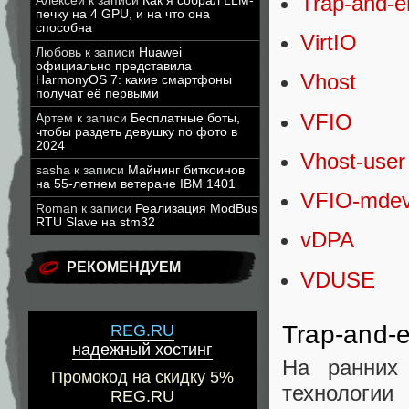
Trap-and-e
Алексей
к записи
Как я собрал LLM-
печку на 4 GPU, и на что она
способна
VirtIO
Любовь
к записи
Huawei
официально представила
Vhost
HarmonyOS 7: какие смартфоны
получат её первыми
VFIO
Артем
к записи
Бесплатные боты,
чтобы раздеть девушку по фото в
2024
Vhost-user
sasha
к записи
Майнинг биткоинов
на 55-летнем ветеране IBM 1401
VFIO-mde
Roman
к записи
Реализация ModBus
RTU Slave на stm32
vDPA
РЕКОМЕНДУЕМ
VDUSE
Trap-and-
REG.RU
надежный хостинг
На ранних 
Промокод на скидку 5%
технологи
REG.RU