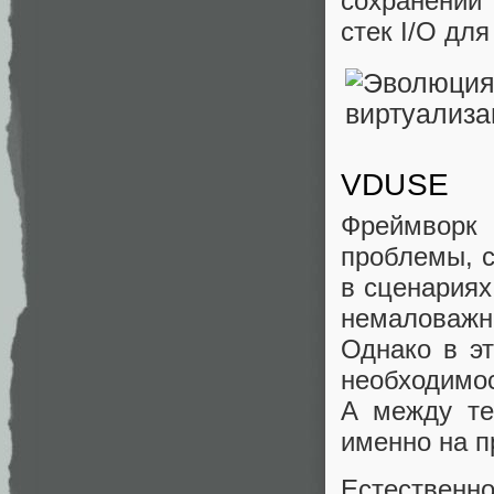
сохранении 
стек I/O дл
VDUSE
Фреймворк
проблемы, с
в сценариях
немаловажно
Однако в э
необходимос
А между те
именно на п
Естественно