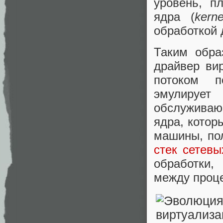
уровень, п
ядра (
kern
обработкой
Таким обра
драйвер ви
потоком п
эмулирует
обслужива
ядра, кото
машины, пол
стек сетевы
обработки,
между проц