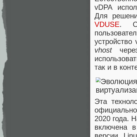
vDPA испол
Для решени
VDUSE
. С
пользовате
устройство 
vhost
через
использоват
так и в конт
Эта технол
официально
2020 года. 
включена в
версии Lin