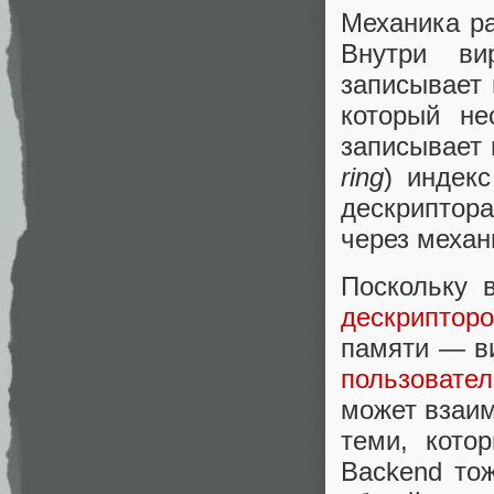
Механика ра
Внутри ви
записывает 
который не
записывает 
ring
) индек
дескриптора
через меха
Поскольку 
дескриптор
памяти — ви
пользовател
может взаим
теми, кото
Backend то