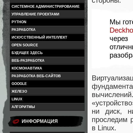
стороны.
СИСТЕМНОЕ АДМИНИСТРИРОВАНИЕ
УПРАВЛЕНИЕ ПРОЕКТАМИ
Мы гот
PYTHON
Deckhou
РАЗРАБОТКА
через
ИСКУССТВЕННЫЙ ИНТЕЛЛЕКТ
отли
OPEN SOURCE
БУДУЩЕЕ ЗДЕСЬ
разобр
ВЕБ-РАЗРАБОТКА
КОСМОНАВТИКА
Виртуализ
РАЗРАБОТКА ВЕБ-САЙТОВ
GOOGLE
фундамен
ЖЕЛЕЗО
вычислени
LINUX
«устройство
АЛГОРИТМЫ
ни диск, н
проследим р
ИНФОРМАЦИЯ
в Linux.