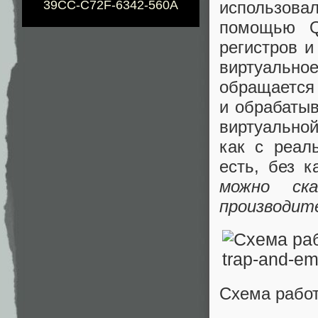
использов
39CC-C72F-6342-560A
помощью Q
регистров и
виртуальн
обращается 
и обрабатыв
виртуально
как с реал
есть, без к
можно ск
производит
Схема рабо