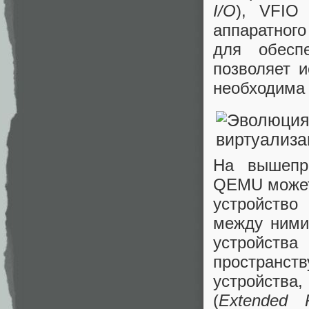
I/O
), VFIO
аппаратног
для обесп
позволяет 
необходим
На вышепр
QEMU может 
устройство
между ними
устройств
пространст
устройства
(
Extended 