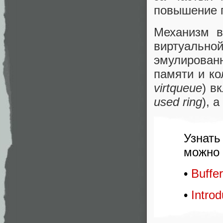
повышение 
Механизм в
виртуаль
эмулирован
памяти и ко
virtqueue
) в
used ring
), 
Узнать
можно 
•
Buffer
•
Introd