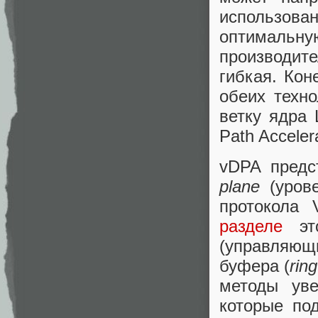
использов
оптимальн
производите
гибкая. Кон
обеих техн
ветку ядра
Path Accelera
vDPA предс
plane
(уров
протокола 
разделе
это
(управляющи
буфера (
ring
методы уве
которые под