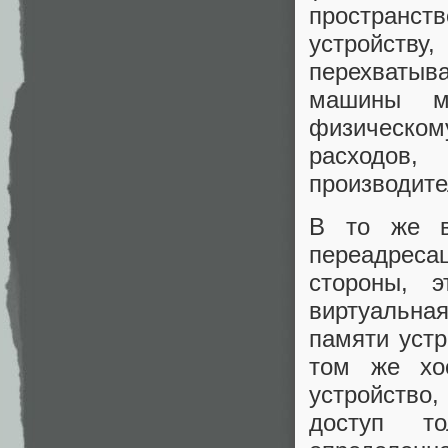
пространст
устройст
перехватыва
машины м
физическо
расходо
производите
В то же в
переадрес
стороны, 
виртуальна
памяти устр
том же хос
устройств
доступ 