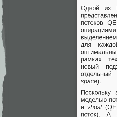
Одной из 
представле
потоков 
операциям
выделением
для каждо
оптимальны
рамках те
новый по
отдельный 
space
).
Поскольку 
моделью пот
и
vhost
(QEM
поток). А 