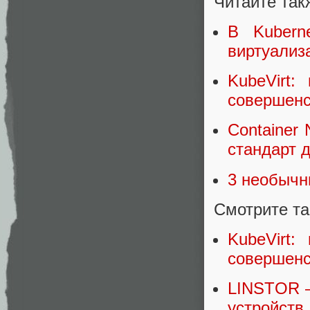
Читайте так
В Kubern
виртуализ
KubeVirt:
совершенс
Container 
стандарт д
3 необычн
Смотрите та
KubeVirt:
совершенс
LINSTOR —
устройст