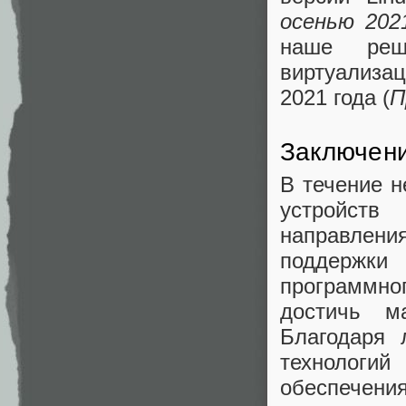
осенью 202
наше реш
виртуализ
2021 года (
П
Заключен
В течение н
устройств
направления
поддержки
программно
достичь ма
Благодаря 
технологий
обеспечени