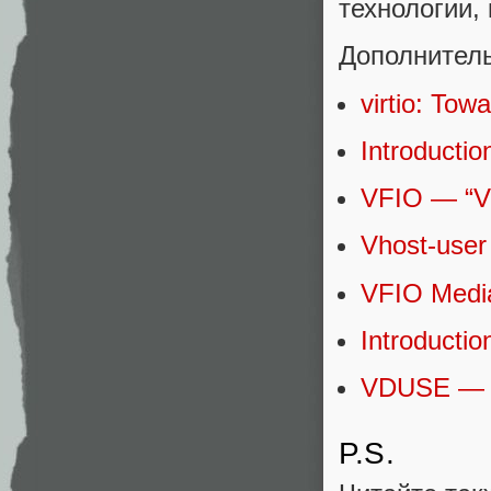
технологии,
Дополнитель
virtio: Tow
Introductio
VFIO — “Vi
Vhost-user
VFIO Media
Introducti
VDUSE — “
P.S.