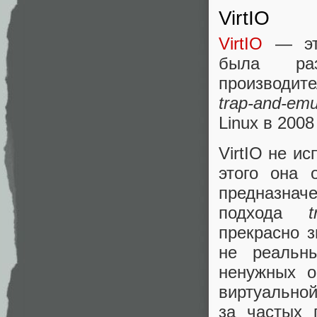
VirtIO
VirtIO
— эт
была ра
производит
trap-and-emu
Linux в 2008
VirtIO не и
этого она 
предназнач
подхода
t
прекрасно з
не реальн
ненужных о
виртуально
за частых 