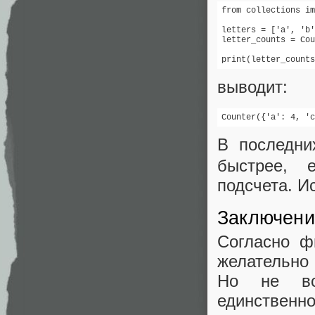
from collections im
letters = ['a', 'b'
letter_counts = Cou
print(letter_counts
выводит:
Counter({'a': 4, 'c
В последни
быстрее, 
подсчета. И
Заключени
Согласно ф
желательно 
Но не вс
единствен