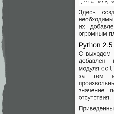
{'a': 4, 'b': 2, 'c
Здесь соз
необходимы
их добавле
огромным п
Python 2.5
С выходом 
добавлен
модуля
col
за тем и
произволь
значение 
отсутствия.
Приведенный