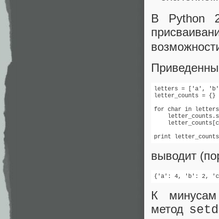
В Python 2
присваива
возможност
Приведенный
letters = ['a', 'b'
letter_counts = {}

for char in letters
    letter_counts.s
    letter_counts[c
print letter_counts
выводит (по
{'a': 4, 'b': 2, 'c
К минусам
метод
setd