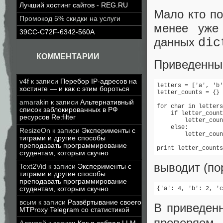
Лучший хостинг сайтов - REG.RU
Мало кто по
Промокод 5% скидки на услуги
менее уже
39CC-C72F-6342-560A
данных
dic
КОММЕНТАРИИ
Приведенный
v4f
к записи
Перебор IP-адресов на
letters = ['a', 'b'
хостинге — и как с этим бороться
letter_counts = {}

amarakin
к записи
Альтернативный
for char in letters
список заблокированных в РФ
    if letter_count
ресурсов Re:filter
        letter_coun
    else:

ResizeOn
к записи
Эксперименты с
        letter_coun
тиграми и другие способы
преподавать программирование
print letter_counts
студентам, которым скучно
выводит (по
Text2Vid
к записи
Эксперименты с
тиграми и другие способы
преподавать программирование
студентам, которым скучно
{'a': 4, 'b': 2, 'c
всым
к записи
Развёртывание своего
В приведен
MTProxy Telegram со статистикой
проверяе