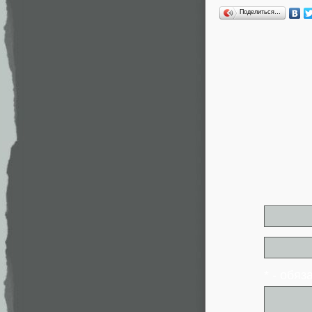
Поделиться…
* - обя