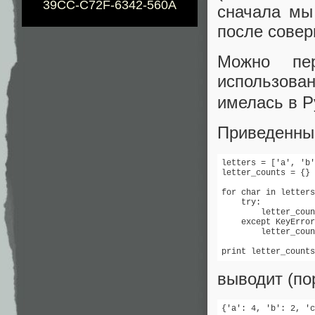
39CC-C72F-6342-560A
сначала мы
после совер
Можно пе
использов
имелась в Py
Приведенный
letters = ['a', 'b'
letter_counts = {}

for char in letters
    try:

        letter_coun
    except KeyError
        letter_coun
print letter_counts
выводит (по
{'a': 4, 'b': 2, 'c