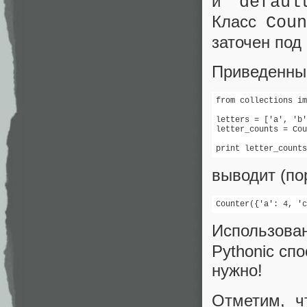
и
defaul
Класс
Coun
заточен под 
Приведенный
from collections im
letters = ['a', 'b'
letter_counts = Cou
print letter_counts
выводит (по
Counter({'a': 4, 'c
Использова
Pythonic сп
нужно!
Отметим, 