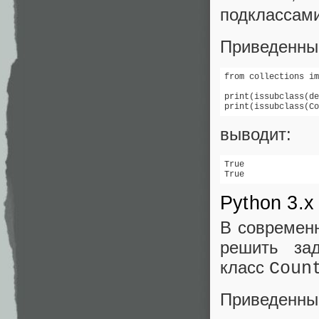
подклассами
Приведенный
from collections im
print(issubclass(de
print(issubclass(Co
выводит:
True

True
Python 3.x
В современн
решить за
класс
Coun
Приведенный