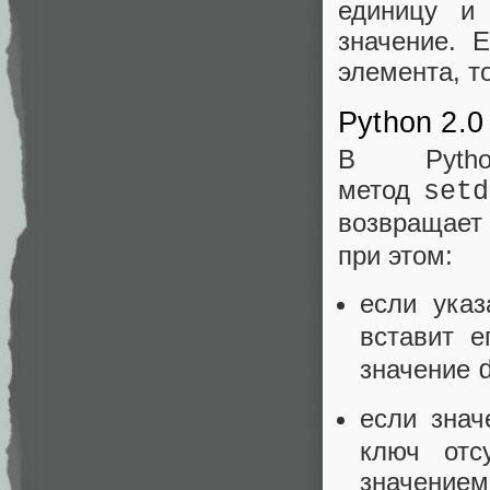
единицу и
значение. 
элемента, т
Python 2.0
В Pyth
метод
setd
возвращает
при этом:
если ука
вставит 
значение
если зна
ключ отс
значение