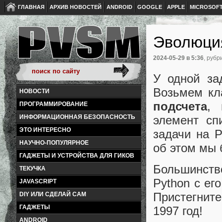
ГЛАВНАЯ
АРХИВ НОВОСТЕЙ
ANDROID
GOOGLE
APPLE
MICROSOF
Эволюция
2024-05-29
в 5:36
, рубр
У одной за
Возьмем кл
НОВОСТИ
подсчета
,
ПРОГРАММИРОВАНИЕ
элемент сп
ИНФОРМАЦИОННАЯ БЕЗОПАСНОСТЬ
ЭТО ИНТЕРЕСНО
задачи на 
НАУЧНО-ПОПУЛЯРНОЕ
об этом мы 
ГАДЖЕТЫ И УСТРОЙСТВА ДЛЯ ГИКОВ
Большинств
ТЕКУЧКА
Python с ег
JAVASCRIPT
Пристегнит
DIY ИЛИ СДЕЛАЙ САМ
ГАДЖЕТЫ
1997 год!
ANDROID