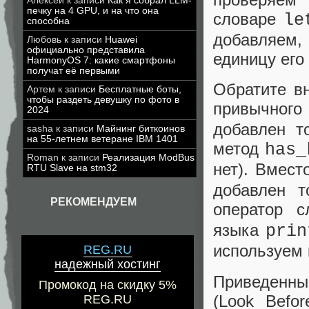
Алексей
к записи
Как я собрал LLM-
печку на 4 GPU, и на что она
словаре
le
способна
добавляем,
Любовь
к записи
Huawei
официально представила
единицу его 
HarmonyOS 7: какие смартфоны
получат её первыми
Обратите вн
Артем
к записи
Бесплатные боты,
чтобы раздеть девушку по фото в
привычног
2024
добавлен т
sasha
к записи
Майнинг биткоинов
на 55-летнем ветеране IBM 1401
метод
has_
Roman
к записи
Реализация ModBus
нет). Вмест
RTU Slave на stm32
добавлен т
РЕКОМЕНДУЕМ
оператор 
языка
prin
используем 
REG.RU
надежный хостинг
Приведенны
Промокод на скидку 5%
(Look Befo
REG.RU