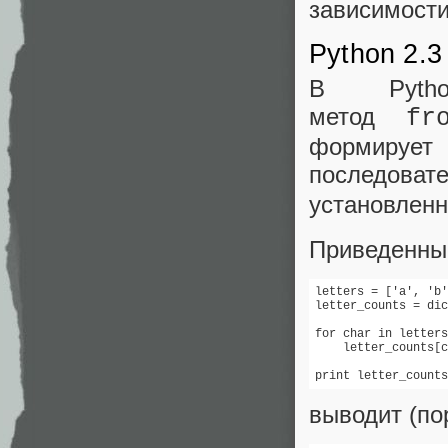
зависимости 
Python 2.3
В Pyth
метод
fr
формиру
последов
установлен
Приведенный
letters = ['a', 'b'
letter_counts = dic
for char in letters
    letter_counts[c
print letter_counts
выводит (по