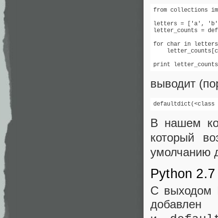
from collections im
letters = ['a', 'b'
letter_counts = def
for char in letters
    letter_counts[c
print letter_counts
выводит (по
defaultdict(<class 
В нашем ко
который в
умолчанию д
Python 2.7
С выходом 
добавлен