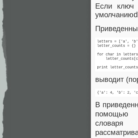
Если ключ 
умолчанию
d
Приведенный
letters = ['a', 'b'
letter_counts = {}

for char in letters
    letter_counts[c
print letter_counts
выводит (по
{'a': 4, 'b': 2, 'c
В приведен
помощ
словар
рассматрив