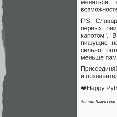
меняться 
возможносте
P.S. Слова
первых, они
капотом". 
пишущие на
сильно опт
меньше памя
Присоединя
и познавате
❤️Happy Pyt
Автор: Тимур Гуев