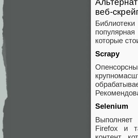
Альтернат
веб-скрей
Библиотеки 
популярная
которые сто
Scrapy
Опенсорсны
крупномас
обрабатыв
Рекомендова
Selenium
Выполняет
Firefox и 
контент, к