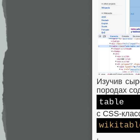
Изучив сыр
породах со
table
с CSS-клас
wikitabl
.