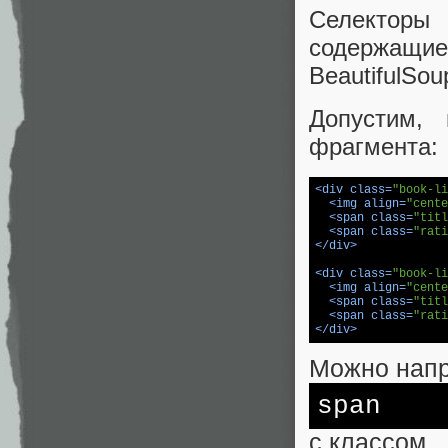
Селекторы
содержащи
BeautifulSo
Допустим,
фрагмента:
<
div
class
=
"book-li
<
img
align
=
"cente
<
span
class
=
"titl
<
span
class
=
"rati
</
div
>
<
div
class
=
"book-li
<
img
align
=
"cente
<
span
class
=
"titl
<
span
class
=
"rati
</
div
>
Можно нап
span
с классом