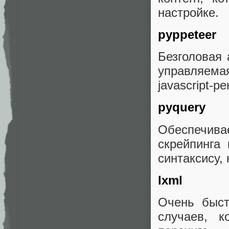
настройке.
pyppeteer
Безголовая 
управляема
javascript-р
pyquery
Обеспечив
скрейпинга
синтаксису,
lxml
Очень быст
случаев, к