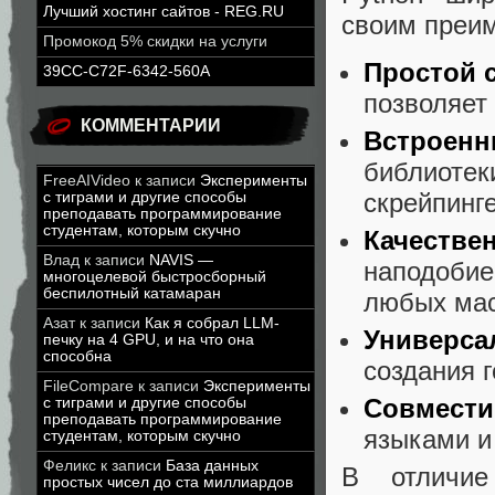
Лучший хостинг сайтов - REG.RU
своим преи
Промокод 5% скидки на услуги
Простой 
39CC-C72F-6342-560A
позволяет 
КОММЕНТАРИИ
Встроенн
библиотеки
FreeAIVideo
к записи
Эксперименты
скрейпинге
с тиграми и другие способы
преподавать программирование
студентам, которым скучно
Качестве
Влад
к записи
NAVIS —
наподобие 
многоцелевой быстросборный
беспилотный катамаран
любых ма
Азат
к записи
Как я собрал LLM-
Универса
печку на 4 GPU, и на что она
способна
создания 
FileCompare
к записи
Эксперименты
Совмести
с тиграми и другие способы
преподавать программирование
языками и
студентам, которым скучно
Феликс
к записи
База данных
В отличие
простых чисел до ста миллиардов