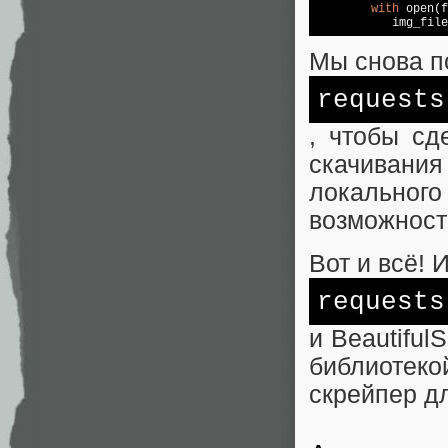
with
 open(f
           img_file
Мы снова п
requests
, чтобы сд
скачивани
локально
возможност
Вот и всё! 
requests
и Beautiful
библиотек
скрейпер д