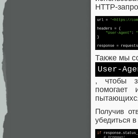
HTTP-запро
url = 
'<https://com
headers = {

"User-Agent"
: 
"
}

response = requests
Также мы с
User-Age
, чтобы з
помогает 
пытающихся
Получив от
убедиться в
if
 response.status_
# Успешно!