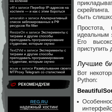
на коленке
прикладыва
v4f
к записи
Перебор IP-адресов на
скрейпинга.
хостинге — и как с этим бороться
быть слишк
amarakin
к записи
Альтернативный
список заблокированных в РФ
ресурсов Re:filter
Простота,
ResizeOn
к записи
Эксперименты с
идеальным 
тиграми и другие способы
преподавать программирование
Его высок
студентам, которым скучно
приступить 
Text2Vid
к записи
Эксперименты с
тиграми и другие способы
преподавать программирование
студентам, которым скучно
Лучшие би
всым
к записи
Развёртывание своего
Вот некото
MTProxy Telegram со статистикой
Python:
РЕКОМЕНДУЕМ
BeautifulSo
Особеннос
REG.RU
надежный хостинг
интерфейс