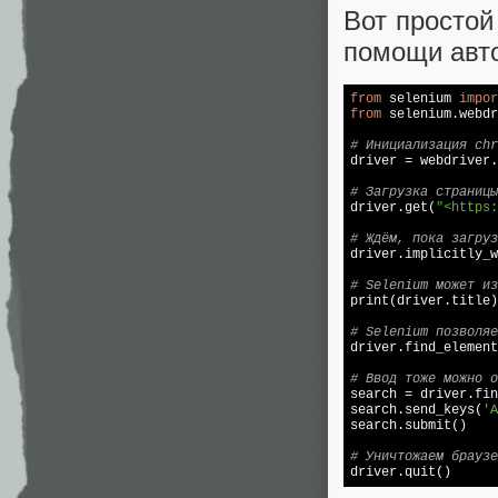
Вот простой
помощи авто
from
 selenium 
impor
from
 selenium.webdr
# Инициализация chr

driver = webdriver.
# Загрузка страницы

driver.get(
"<https:
# Ждём, пока загруз

driver.implicitly_
# Selenium может из

print(driver.title)

# Selenium позволяе

driver.find_elemen
# Ввод тоже можно о

search = driver.fi
search.send_keys(
'A
search.submit()

# Уничтожаем браузе

driver.quit()