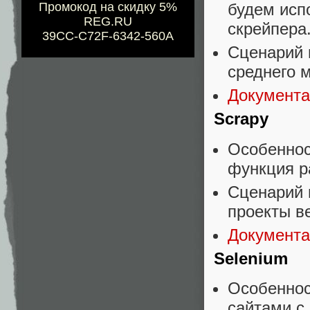
Промокод на скидку 5%
будем исп
REG.RU
скрейпера
39CC-C72F-6342-560A
Сценарий 
среднего 
Документац
Scrapy
Особеннос
функция р
Сценарий 
проекты в
Документа
Selenium
Особеннос
сайтами с