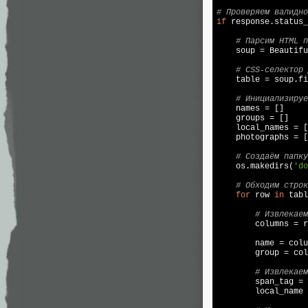
# Проверяем валидно
if
 response.status_
# Парсим HTML п
    soup = Beautifu
# CSS-селектор 
    table = soup.fi
# Инициализируе
    names = []

    groups = []

    local_names = [
    photographs = [
# Создаём папку
    os.makedirs(
'do
# Обходим строк
for
 row 
in
 tabl
# Извлекаем
        columns = r
        name = colu
        group = col
# Извлекаем
        span_tag = 
        local_name 