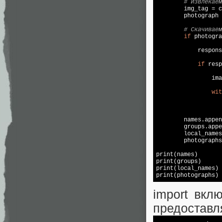
# Извлекаем
        img_tag = c
        photograph 
# Скачиваем
if
 photogra
            respons
if
 resp
                ima
wit
                   
        names.appen
        groups.appe
        local_names
        photographs
print(names)

print(groups)

print(local_names)

print(photographs)
import вкл
предоставл