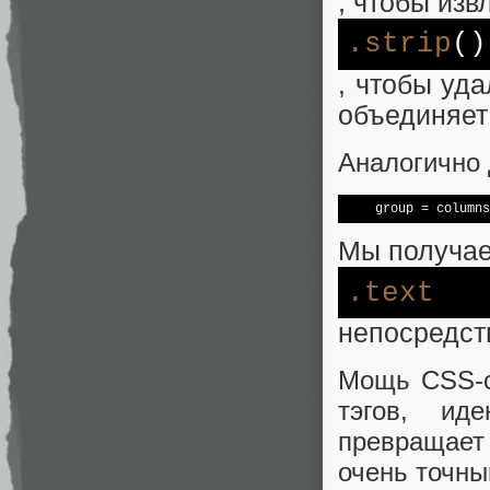
, чтобы из
.strip
()
, чтобы уд
объединяет 
Аналогично 
    group = columns
Мы получае
.text
непосредст
Мощь CSS-с
тэгов, ид
превращает 
очень точны