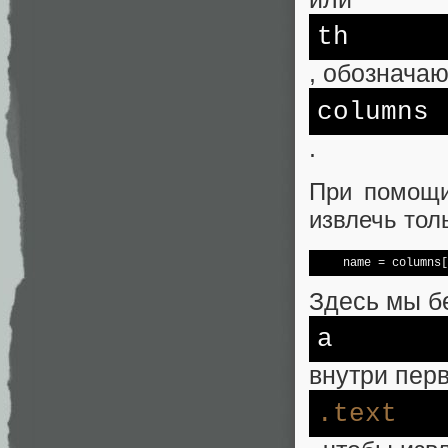
th
, обознача
columns
.
При помощи
извлечь тол
    name = columns[
Здесь мы б
a
внутри пер
.text