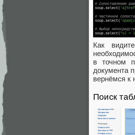
# Сопоставление рав

soup.select(
'a[href
# Частичное сопоста

soup.select(
'span[c
# Выбор непосредств

soup.select(
"ul > l
Как видит
необходимос
в точном п
документа п
вернёмся к
Поиск та