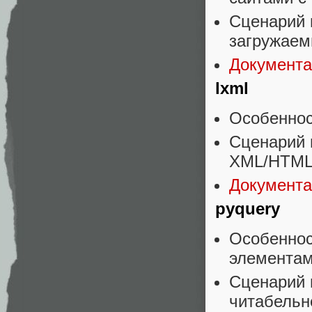
Сценарий 
загружаем
Документа
lxml
Особеннос
Сценарий 
XML/HTML
Документа
pyquery
Особенност
элементам
Сценарий 
читабельн