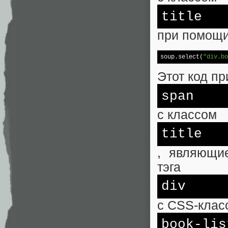
title
при помощи
soup.select(
"div.bo
Этот код пр
span
с классом
title
, являющи
тэга
div
с CSS-клас
book-lis