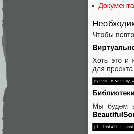
Документа
Необходи
Чтобы повто
Виртуально
Хоть это и 
для проекта
python -m venv my_w
Библиотек
Мы будем в
BeautifulSo
pip install request