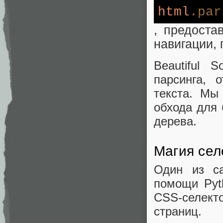
html
.par
, предоста
навигации,
Beautiful
парсинга, 
текста. Мы
обхода для 
дерева.
Магия сел
Один из са
помощи Pyt
CSS-селект
страниц.