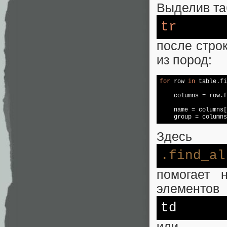
Выделив та
tr
после стро
из пород:
for
 row 
in
 table.fi
    columns = row.f
    name = columns[
    group = columns
Здесь
.find_al
помогает 
элементов
td
или