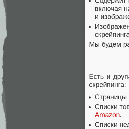
Содержит 
включая н
и изображ
Изображен
скрейпинг
Мы будем ра
Есть и друг
скрейпинга:
Страницы 
Списки то
Amazon
.
Списки не