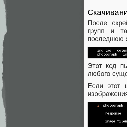
Скачивани
После скре
групп и т
последнюю я
    img_tag = colum
    photograph = im
Этот код п
любого суще
Если этот 
изображени
if
 photograph:

        response = 
        image_filen