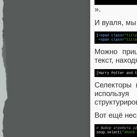
».
И вуаля, мы
[
<
span
class
=
"title
<
span
class
=
"title
Можно приц
текст, наход
[Harry Potter and t
Селекторы 
использу
структуриро
Вот ещё нес
# Выбор атрибута id

soup.select(
"#book-