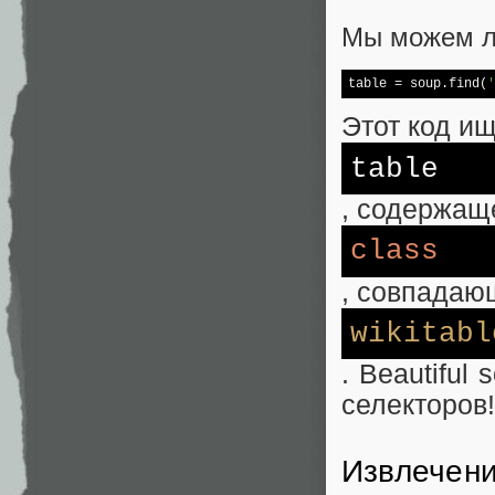
Мы можем л
table = soup.find(
'
Этот код ищ
table
, содержащ
class
, совпадаю
wikitabl
. Beautifu
селекторов!
Извлечени