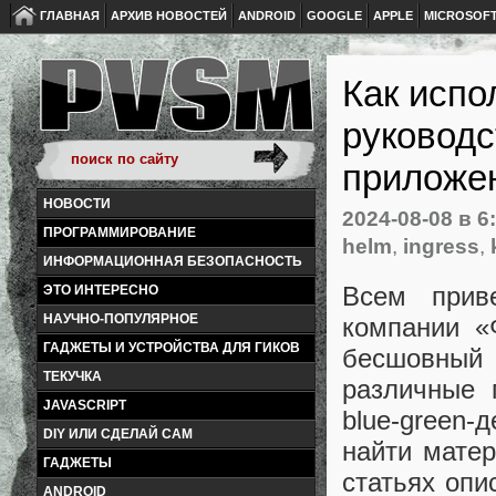
ГЛАВНАЯ
АРХИВ НОВОСТЕЙ
ANDROID
GOOGLE
APPLE
MICROSOF
Как испо
руководс
приложе
НОВОСТИ
2024-08-08
в 6
ПРОГРАММИРОВАНИЕ
helm
,
ingress
,
ИНФОРМАЦИОННАЯ БЕЗОПАСНОСТЬ
Всем прив
ЭТО ИНТЕРЕСНО
НАУЧНО-ПОПУЛЯРНОЕ
компании «
ГАДЖЕТЫ И УСТРОЙСТВА ДЛЯ ГИКОВ
бесшовный
ТЕКУЧКА
различные 
JAVASCRIPT
blue-green
DIY ИЛИ СДЕЛАЙ САМ
найти мате
ГАДЖЕТЫ
статьях опи
ANDROID