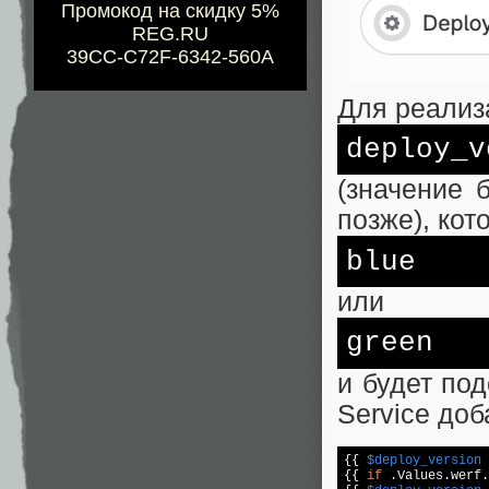
Промокод на скидку 5%
REG.RU
39CC-C72F-6342-560A
Для реализ
deploy_v
(значение 
позже), кот
blue
или
green
и будет по
Service до
{{ 
$deploy_version
 
{{ 
if
 .Values.werf.