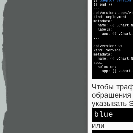
{{ 
$deploy_version
 
{{ end }}

---

apiVersion: apps/v1

kind: Deployment

metadata:

  name: {{ .Chart.N
  labels:

    app: {{ .Chart.
...

---

apiVersion: v1

kind: Service

metadata:

  name: {{ .Chart.N
spec:

  selector:

    app: {{ .Chart.
...
Чтобы траф
обращения 
указывать S
blue
или