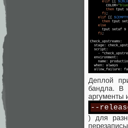
elif
 [[ 
${BLU
        COLOR=
"blue
then
 tput s
fi
;

elif
 [[ 
${EMPTY
then
 tput set
else
      tput setaf 9 
fi
;

Check_upstreams:

  stage: check_upst
  script:

    - *check_upstre
  environment:

    name: productio
  when: always

  allow_failure: 
fa
Деплой пр
бандла. В
аргументы 
--releas
) для раз
перезаписы