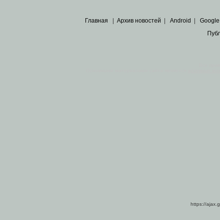
Главная
|
Архив новостей
|
Android
|
Google
Пуб
Все пра
Основными материалами сайта являются
архивные ко
https://ajax.