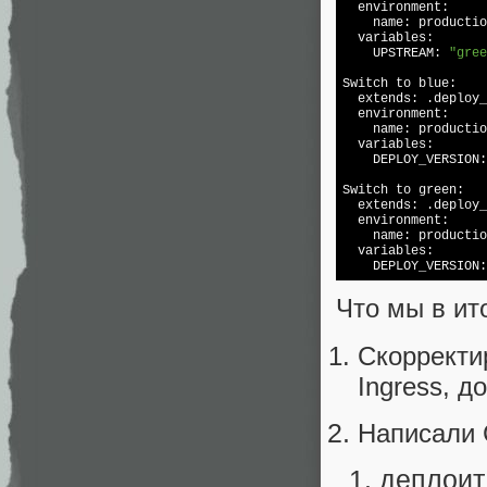
  environment:

    name: productio
  variables:

    UPSTREAM: 
"gree
Switch to blue:

  extends: .deploy_
  environment:

    name: productio
  variables:

    DEPLOY_VERSION:
Switch to green:

  extends: .deploy_
  environment:

    name: productio
  variables:

    DEPLOY_VERSION:
Что мы в ит
Скорректи
Ingress, д
Написали 
деплоит