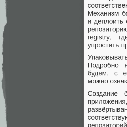
соответстве
Механизм б
и деплоить 
репозиторию
registry, 
упростить п
Упаковыват
Подробно н
будем, с е
можно озна
Создание 
приложени
развёртыва
соответст
репозиторий,