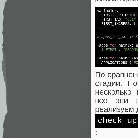
variables:

  FIRST_REPO_BUNDLE
  FIRST_TAG: 
"0.1"
  FIRST_INGRESS: fi
...

# apps_for_matrix &
.apps_
for
_matrix: &
  [
"FIRST"
, 
"SECOND
.apps_
for
_bash: &ap
  APPLICATIONS=(
"FI
По сравнен
стадии. П
несколько 
все они н
реализуем 
check_up
: