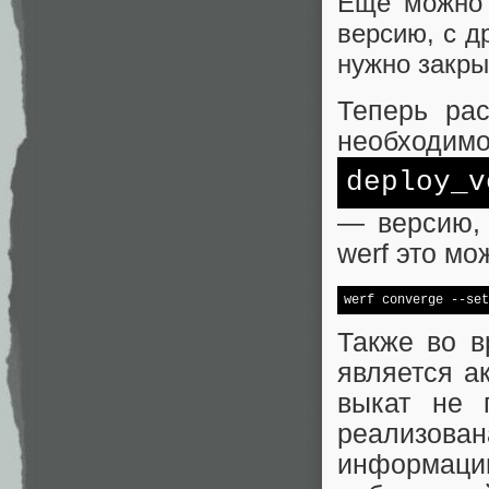
Ещё можно 
версию, с д
нужно закры
Теперь ра
необходимо
deploy_v
— версию, 
werf это мо
werf converge --set
Также во в
является а
выкат не 
реализов
информац