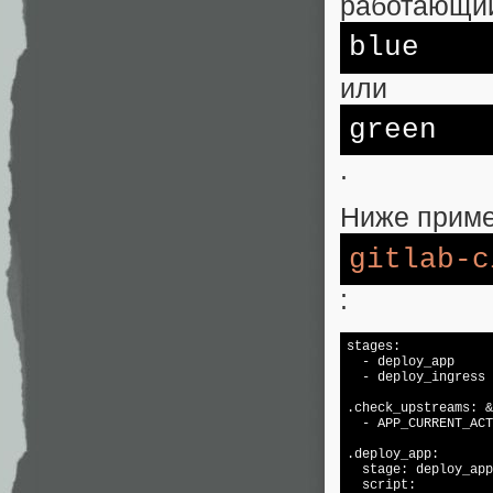
работающий 
blue
или
green
.
Ниже приме
gitlab-c
:
stages:

  - deploy_app

  - deploy_ingress

.check_upstreams: &
  - APP_CURRENT_ACT
.deploy_app:

  stage: deploy_app

  script:
