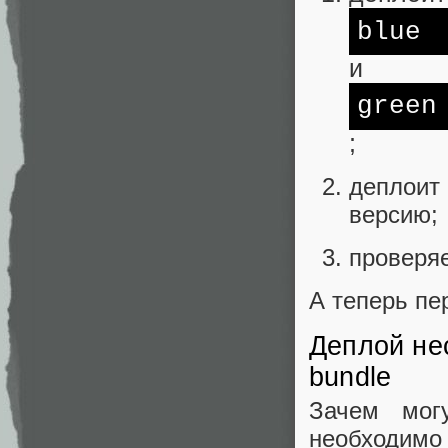
blue
и
green
;
деплоит
версию;
проверяе
А теперь пе
Деплой не
bundle
Зачем мог
необходим