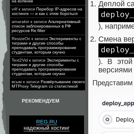
на коленке
Деплой са
v4f
к записи
Перебор IP-адресов на
deploy
хостинге — и как с этим бороться
amarakin
к записи
Альтернативный
), наприм
список заблокированных в РФ
ресурсов Re:filter
Смена вер
ResizeOn
к записи
Эксперименты с
тиграми и другие способы
преподавать программирование
deploy
студентам, которым скучно
). В это
Text2Vid
к записи
Эксперименты с
тиграми и другие способы
версиями
преподавать программирование
студентам, которым скучно
Представим 
всым
к записи
Развёртывание своего
MTProxy Telegram со статистикой
РЕКОМЕНДУЕМ
REG.RU
надежный хостинг