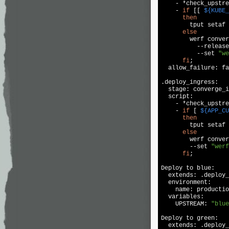
    - *check_upstre
    - 
if
 [[ 
${KUBE_
then
        tput setaf 
else
        werf conver
          --release
          --set 
"we
fi
;

  allow_failure: 
fa
.deploy_ingress:

  stage: converge_i
  script:

    - *check_upstre
    - 
if
 [ 
${APP_CU
then
        tput setaf 
else
        werf conver
        --set 
"werf
fi
;

Deploy to blue:

  extends: .deploy_
  environment:

    name: productio
  variables:

    UPSTREAM: 
"blue
Deploy to green:

  extends: .deploy_