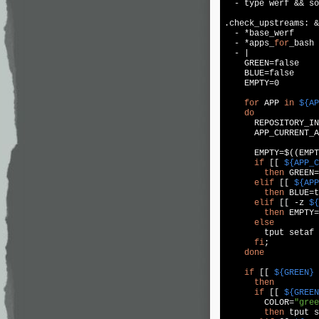
  - 
type
 werf && 
so
.check_upstreams: &
  - *base_werf

  - *apps_
for
_bash

  - |

    GREEN=
false
    BLUE=
false
    EMPTY=0

for
 APP 
in
${AP
do
      REPOSITORY_IN
      APP_CURRENT_A
      EMPTY=$((EMPT
if
 [[ 
${APP_C
then
 GREEN=
elif
 [[ 
${APP
then
 BLUE=
t
elif
 [[ -z 
${
then
 EMPTY=
else
        tput setaf 
fi
;

done
if
 [[ 
${GREEN}
 
then
if
 [[ 
${GREEN
        COLOR=
"gree
then
 tput s