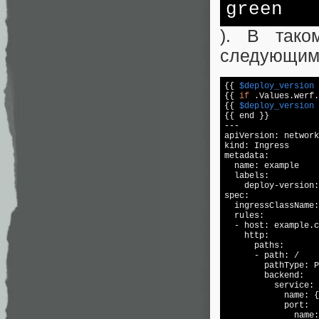
green
). В тако
следующим
{{ 
$deploy_version
 
{{ 
if
 .Values.werf.
{{ 
$deploy_version
 
{{ end }}

---

apiVersion: network
kind: Ingress

metadata:

  name: example

  labels:

    deploy-version:
spec:

  ingressClassName:
  rules:

  - host: example.c
    http:

      paths:

      - path: /

        pathType: P
        backend:

          service:

            name: {
            port:

              name: