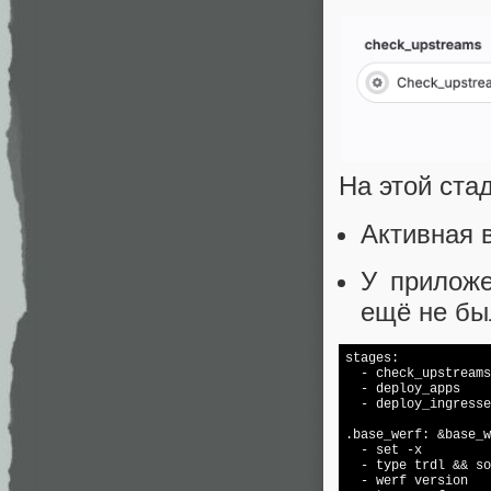
На этой ста
Активная 
У приложе
ещё не бы
stages:

  - check_upstreams

  - deploy_apps

  - deploy_ingresse
.base_werf: &base_w
  - 
set
 -x

  - 
type
 trdl && 
so
  - werf version
