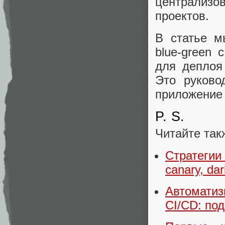
централиз
проектов.
В статье м
blue-green
для деплоя
Это руково
приложение 
P. S.
Читайте так
Стратегии 
canary, da
Автомати
CI/CD: по