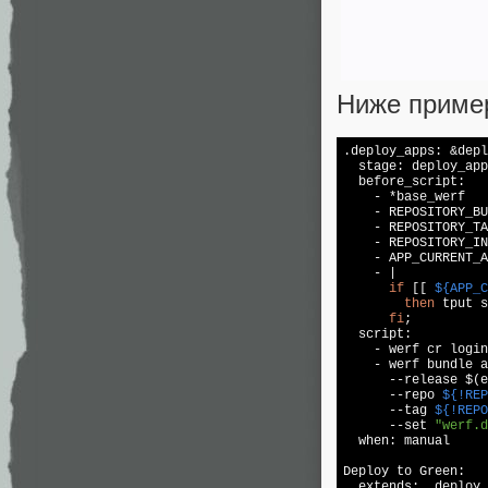
Ниже пример
.deploy_apps: &depl
  stage: deploy_app
  before_script:

    - *base_werf

    - REPOSITORY_BU
    - REPOSITORY_TA
    - REPOSITORY_IN
    - APP_CURRENT_A
    - |

if
 [[ 
${APP_C
then
 tput s
fi
;

  script:

    - werf cr login
    - werf bundle a
      --release $(
e
      --repo 
${!REP
      --tag 
${!REPO
      --set 
"werf.d
  when: manual

Deploy to Green:

  extends: .deploy_