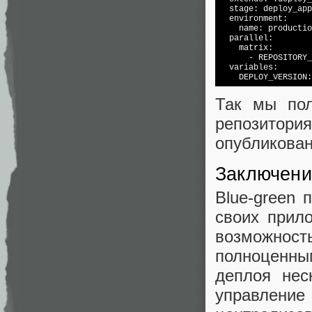
  stage: deploy_app
  environment:

    name: productio
  parallel:

    matrix:

      - REPOSITORY_
  variables:

    DEPLOY_VERSION:
Так мы пол
репозитор
опубликован
Заключени
Blue-green 
своих прил
возможно
полноценны
деплоя нес
управлен