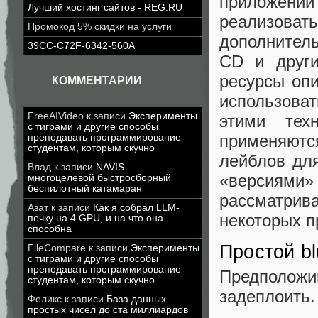
приложений
Лучший хостинг сайтов - REG.RU
реализов
Промокод 5% скидки на услуги
дополнитель
39CC-C72F-6342-560A
CD и друг
ресурсы оп
КОММЕНТАРИИ
использоват
FreeAIVideo
к записи
Эксперименты
этими тех
с тиграми и другие способы
применяют
преподавать программирование
студентам, которым скучно
лейблов для
Влад
к записи
NAVIS —
«версиями»
многоцелевой быстросборный
беспилотный катамаран
рассматрив
Азат
к записи
Как я собрал LLM-
некоторых п
печку на 4 GPU, и на что она
способна
Простой bl
FileCompare
к записи
Эксперименты
с тиграми и другие способы
преподавать программирование
Предположи
студентам, которым скучно
задеплоить.
Феликс
к записи
База данных
простых чисел до ста миллиардов