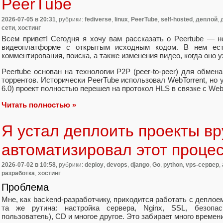
PeerTube
2026-07-05
в 20:31
, рубрики:
fediverse
,
linux
,
PeerTube
,
self-hosted
,
деплой
,
сети
,
хостинг
Всем привет! Сегодня я хочу вам рассказать о Peertube — 
видеоплатформе с открытым исходным кодом. В нем есть
комментирования, поиска, а также изменения видео, когда оно 
Peertube основан на технологии P2P (peer-to-peer) для обмен
торрентов. Исторически PeerTube использовал WebTorrent, но 
6.0) проект полностью перешел на протокол HLS в связке с We
Читать полностью »
Я устал деплоить проекты вр
автоматизировал этот проце
2026-07-02
в 10:58
, рубрики:
deploy
,
devops
,
django
,
Go
,
python
,
vps-сервер
,
разработка
,
хостинг
Проблема
Мне, как backend‑разработчику, приходится работать с деплое
та же рутина: настройка сервера, Nginx, SSL, безопасно
пользователь), CD и многое другое. Это забирает много времени