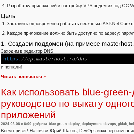
Разработку приложений и настройку VPS ведем из под ОС Wi
Цель
Заставить одновременно работать несколько ASP.Net Core 
Каждое приложение должно быть доступно по адресу: http:/
1. Создаем поддомен (на примере masterhost.
Заходим в редактор DNS
https:
//cp.masterhost.ru/dns
и погнали!
Читать полностью »
Как использовать blue-green-
руководство по выкату одног
приложений
2024-08-08
в 6:00
, рубрики:
blue green
,
deploy
,
deployment
,
devops
,
gitlab
,
he
Всем привет! На связи Юрий Шахов, DevOps-инженер компани