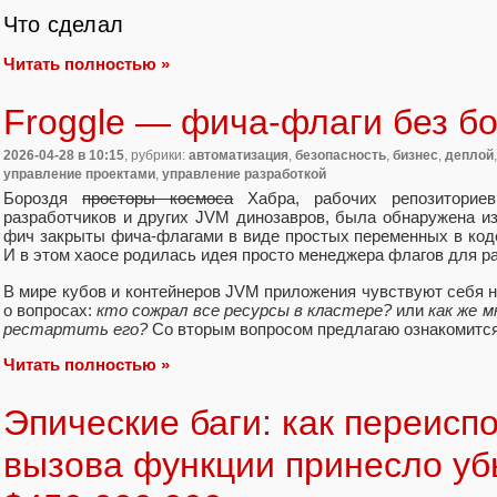
Что сделал
Читать полностью »
Froggle — фича-флаги без б
2026-04-28
в 10:15
, рубрики:
автоматизация
,
безопасность
,
бизнес
,
деплой
управление проектами
,
управление разработкой
Бороздя
просторы космоса
Хабра, рабочих репозиториев
разработчиков и других JVM динозавров, была обнаружена и
фич закрыты фича-флагами в виде простых переменных в коде
И в этом хаосе родилась идея просто менеджера флагов для р
В мире кубов и контейнеров JVM приложения чувствуют себя не
о вопросах:
кто сожрал все ресурсы в кластере?
или
как же 
рестартить его?
Со вторым вопросом предлагаю ознакомится
Читать полностью »
Эпические баги: как переисп
вызова функции принесло уб