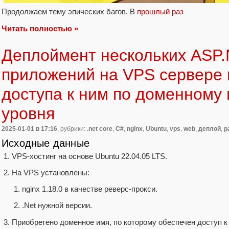
Продолжаем тему эпических багов. В
прошлый раз
Читать полностью »
Деплоймент нескольких ASP.
приложений на VPS сервере 
доступа к ним по доменному 
уровня
2025-01-01
в 17:16
, рубрики:
.net core
,
C#
,
nginx
,
Ubuntu
,
vps
,
web
,
деплой
,
р
Исходные данные
VPS-хостинг на основе Ubuntu 22.04.05 LTS.
На VPS установлены:
nginx 1.18.0 в качестве реверс-прокси.
.Net нужной версии.
Приобретено доменное имя, по которому обеспечен доступ к 