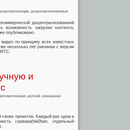
децентрализация
,
децентрализованные
некоммерческой децентрализованной
 возможность загрузки контента,
уже опубликовано.
а видео по принципу всех известных
уже несколько лет (начиная с версии
bRTC.
учную и
сс
автоматизация
,
деплой
,
командная
м своих проектов. Каждый раз одна и
сть сервера(fail2ban, отдельный
.