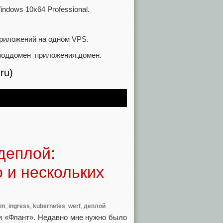
ndows 10x64 Professional.
приложений на одном VPS.
/поддомен_приложения.домен.
ru)
деплой:
о и нескольких
lm
,
ingress
,
kubernetes
,
werf
,
деплой
и «Флант». Недавно мне нужно было