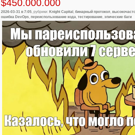
$450.000.000
2026-03-31
в 7:05
, рубрики:
Knight Capital
,
бинарный протокол
,
высокочасто
ошибка DevOps
,
переиспользование кода
,
тестирование
,
эпические баги