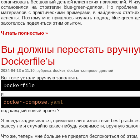
организовать бесшовный деплой клиентских приложений. Я из
остановился на стратегии blue-green-деплоя. Но проблем
материалов с практическими примерами, в найденных статьях
аспекты. Поэтому мне пришлось изучать подход blue-green-д
захотелось поделиться этим опытом.
Читать полностью »
Вы должны перестать вручну
Dockerfile’ы
2024-04-13
в 11:10
, рубрики:
docker
,
docker-compose
,
деплой
Вы тоже устали вручную заполнять
Dockerfile
и
docker-compose
.yaml
под каждый новый проект?
Я всегда задумывался, применяю ли я известные best practices,
занесу ли я случайно какие-нибудь уязвимости, вручную запол
Что же, теперь мне больше не придется беспокоиться об этом,