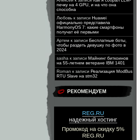
Алексей
к записи
Как я собрал LLM-
печку на 4 GPU, и на что она
способна
Любовь
к записи
Huawei
официально представила
HarmonyOS 7: какие смартфоны
получат её первыми
Артем
к записи
Бесплатные боты,
чтобы раздеть девушку по фото в
2024
sasha
к записи
Майнинг биткоинов
на 55-летнем ветеране IBM 1401
Roman
к записи
Реализация ModBus
RTU Slave на stm32
РЕКОМЕНДУЕМ
REG.RU
надежный хостинг
Промокод на скидку 5%
REG.RU