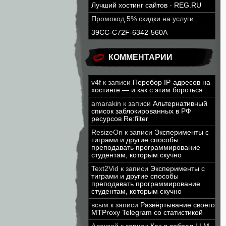
Лучший хостинг сайтов - REG.RU
Промокод 5% скидки на услуги
39CC-C72F-6342-560A
КОММЕНТАРИИ
v4f
к записи
Перебор IP-адресов на
хостинге — и как с этим бороться
amarakin
к записи
Альтернативный
список заблокированных в РФ
ресурсов Re:filter
ResizeOn
к записи
Эксперименты с
тиграми и другие способы
преподавать программирование
студентам, которым скучно
Text2Vid
к записи
Эксперименты с
тиграми и другие способы
преподавать программирование
студентам, которым скучно
всым
к записи
Развёртывание своего
MTProxy Telegram со статистикой