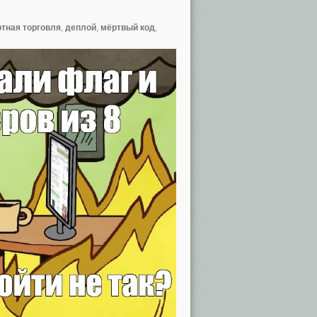
тная торговля
,
деплой
,
мёртвый код
,