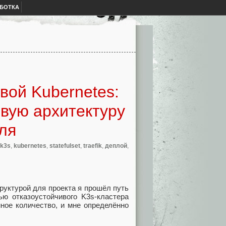
АБОТКА
вой Kubernetes:
ивую архитектуру
уля
k3s
,
kubernetes
,
statefulset
,
traefik
,
деплой
,
руктурой для проекта я прошёл путь
ью отказоустойчивого K3s‑кластера
ное количество, и мне определённо