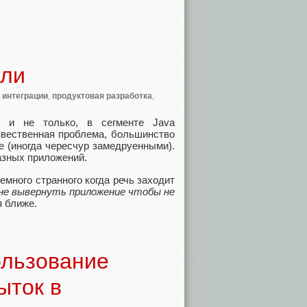
оли
,
интеграции
,
продуктовая разработка
,
 и не только, в сегменте Java
звественная проблема, большинство
 (иногда чересчур замедруенными).
азных приложений.
много странного когда речь заходит
мне вывернуть приложение чтобы не
 ближе.
ользование
ыток в