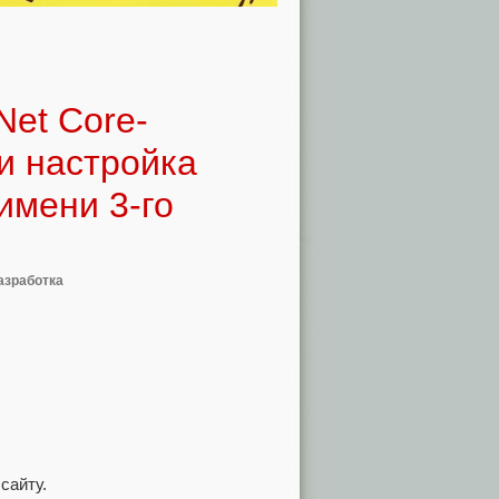
Net Core-
и настройка
имени 3-го
азработка
сайту.