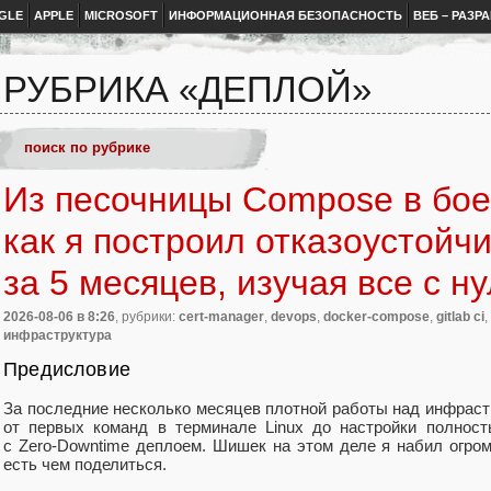
GLE
APPLE
MICROSOFT
ИНФОРМАЦИОННАЯ БЕЗОПАСНОСТЬ
ВЕБ – РАЗР
РУБРИКА «ДЕПЛОЙ»
Из песочницы Compose в бое
как я построил отказоустойч
за 5 месяцев, изучая все с н
2026-08-06
в 8:26
, рубрики:
cert-manager
,
devops
,
docker-compose
,
gitlab ci
,
инфраструктура
Предисловие
За последние несколько месяцев плотной работы над инфраст
от первых команд в терминале Linux до настройки полност
с Zero‑Downtime деплоем. Шишек на этом деле я набил огром
есть чем поделиться.