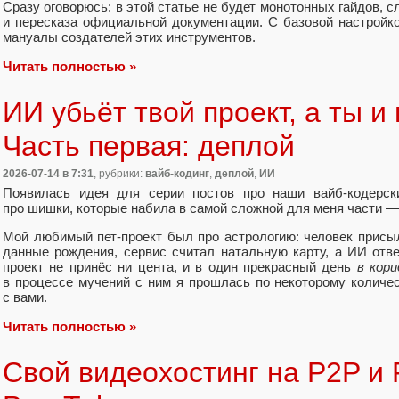
Сразу оговорюсь: в этой статье не будет монотонных гайдов,
и пересказа официальной документации. С базовой настройко
мануалы создателей этих инструментов.
Читать полностью »
ИИ убьёт твой проект, а ты и
Часть первая: деплой
2026-07-14
в 7:31
, рубрики:
вайб-кодинг
,
деплой
,
ИИ
Появилась идея для серии постов про наши вайб‑кодерск
про шишки, которые набила в самой сложной для меня части —
Мой любимый пет‑проект был про астрологию: человек прис
данные рождения, сервис считал натальную карту, а ИИ отве
проект не принёс ни цента, и в один прекрасный день
в кор
в процессе мучений с ним я прошлась по некоторому количес
с вами.
Читать полностью »
Свой видеохостинг на P2P и F