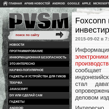
ГЛАВНАЯ
АРХИВ НОВОСТЕЙ
ANDROID
GOOGLE
APPLE
MICROSOF
Foxconn 
инвестир
2015-09-02
в 7
НОВОСТИ
Информа
ПРОГРАММИРОВАНИЕ
электрони
ИНФОРМАЦИОННАЯ БЕЗОПАСНОСТЬ
производст
ЭТО ИНТЕРЕСНО
сообщает
НАУЧНО-ПОПУЛЯРНОЕ
индонезийс
ГАДЖЕТЫ И УСТРОЙСТВА ДЛЯ ГИКОВ
стал дава
ТЕКУЧКА
опроверже
JAVASCRIPT
DIY ИЛИ СДЕЛАЙ САМ
деловом изд
ГАДЖЕТЫ
Интересно
ANDROID