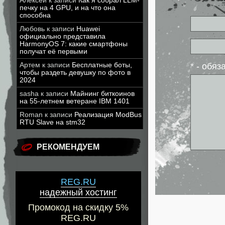
Алексей
к записи
Как я собрал LLM-
печку на 4 GPU, и на что она
способна
Любовь
к записи
Huawei
официально представила
HarmonyOS 7: какие смартфоны
получат её первыми
* - обя
Артем
к записи
Бесплатные боты,
чтобы раздеть девушку по фото в
2024
sasha
к записи
Майнинг биткоинов
на 55-летнем ветеране IBM 1401
Roman
к записи
Реализация ModBus
RTU Slave на stm32
РЕКОМЕНДУЕМ
REG.RU
надежный хостинг
Промокод на скидку 5%
REG.RU