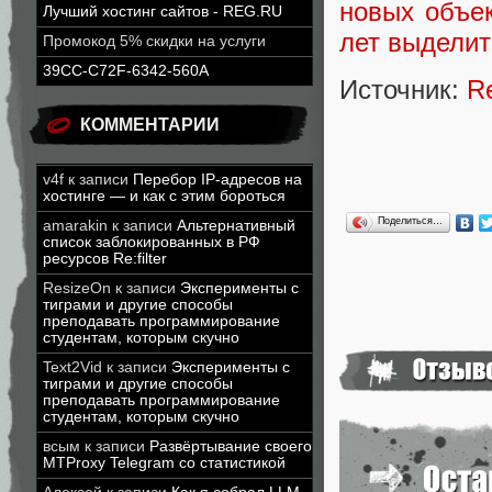
новых объе
Лучший хостинг сайтов - REG.RU
лет выделит
Промокод 5% скидки на услуги
39CC-C72F-6342-560A
Источник:
R
КОММЕНТАРИИ
v4f
к записи
Перебор IP-адресов на
хостинге — и как с этим бороться
Поделиться…
amarakin
к записи
Альтернативный
список заблокированных в РФ
ресурсов Re:filter
ResizeOn
к записи
Эксперименты с
тиграми и другие способы
преподавать программирование
студентам, которым скучно
Text2Vid
к записи
Эксперименты с
тиграми и другие способы
преподавать программирование
студентам, которым скучно
всым
к записи
Развёртывание своего
MTProxy Telegram со статистикой