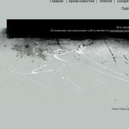
Главная
|
Архив новостей
|
Android
|
Google
Пуб
Все пра
Основными материалами сайта являются
архивные ко
https://ajax.