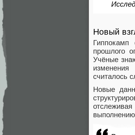
Исслед
Новый взг
Гиппокамп 
прошлого о
Учёные знаю
изменения 
считалось с
Новые данн
структурир
отслеживая
выполнению