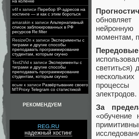
на коленке
Прогности
v4f
к записи
Перебор IP-адресов на
хостинге — и как с этим бороться
обновляет
amarakin
к записи
Альтернативный
нейронную
список заблокированных в РФ
ресурсов Re:filter
моментам, 
ResizeOn
к записи
Эксперименты с
тиграми и другие способы
Передовы
преподавать программирование
студентам, которым скучно
использова
Text2Vid
к записи
Эксперименты с
светиться) 
тиграми и другие способы
преподавать программирование
нескольких
студентам, которым скучно
процессы
всым
к записи
Развёртывание своего
MTProxy Telegram со статистикой
электродов.
РЕКОМЕНДУЕМ
За предел
«обучение 
примитивны
REG.RU
исследован
надежный хостинг