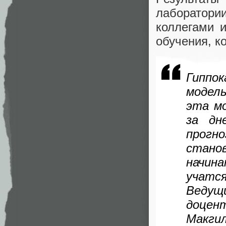
лаборатор
коллегами и
обучения, к
Гиппо
модель
эта м
за дн
прогно
стано
начин
учатся
Ведущ
доцен
Мак