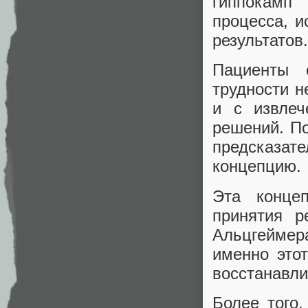
гиппокамп
процесса, и
результатов.
Пациенты 
трудности н
и с извлеч
решений. По
предсказат
концепцию.
Эта конце
принятия р
Альцгеймера
именно это
восстанавли
Более того