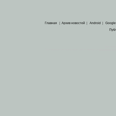
Главная
|
Архив новостей
|
Android
|
Google
Пуб
Все пра
Основными материалами сайта являются
архивные ко