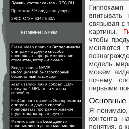
Лучший хостинг сайтов - REG.RU
Гиппокамп 
Промокод 5% скидки на услуги
впитывать
39CC-C72F-6342-560A
связывая с 
картины.
Г
КОММЕНТАРИИ
чтобы пред
меняются т
FreeAIVideo
к записи
Эксперименты
с тиграми и другие способы
вознагражд
преподавать программирование
студентам, которым скучно
модель мир
Влад
к записи
NAVIS —
можем виде
многоцелевой быстросборный
беспилотный катамаран
почему сп
Азат
к записи
Как я собрал LLM-
первыми пок
печку на 4 GPU, и на что она
способна
Основные
FileCompare
к записи
Эксперименты
с тиграми и другие способы
Я понимаю, 
преподавать программирование
студентам, которым скучно
контента н
Феликс
к записи
База данных
понятия, о 
простых чисел до ста миллиардов