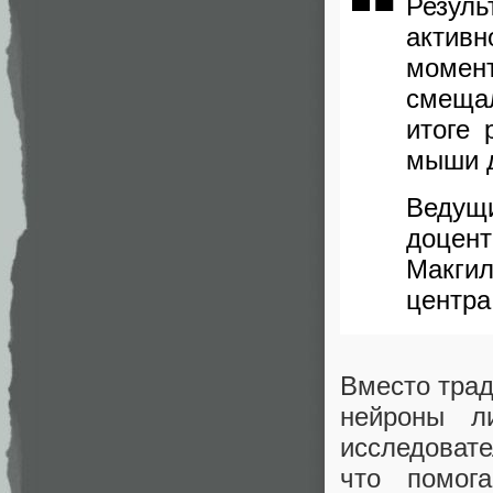
Резул
актив
момен
смеща
итоге 
мыши д
Ведущ
доцен
Макгил
центра
Вместо трад
нейроны л
исследоват
что помог