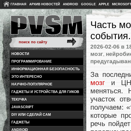
ГЛАВНАЯ
АРХИВ НОВОСТЕЙ
ANDROID
GOOGLE
APPLE
MICROSOF
Часть мо
события.
2026-02-06
в 1
мозг
,
нейроби
НОВОСТИ
предугадыван
ПРОГРАММИРОВАНИЕ
ИНФОРМАЦИОННАЯ БЕЗОПАСНОСТЬ
За последн
ЭТО ИНТЕРЕСНО
мозг
и ЦНС 
НАУЧНО-ПОПУЛЯРНОЕ
меняться. 
ГАДЖЕТЫ И УСТРОЙСТВА ДЛЯ ГИКОВ
участок от
ТЕКУЧКА
получаем: «
JAVASCRIPT
которые пр
DIY ИЛИ СДЕЛАЙ САМ
речь пойдет
ГАДЖЕТЫ
ANDROID