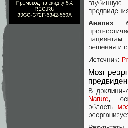
глубинную
Промокод на скидку 5%
REG.RU
предвидения
39CC-C72F-6342-560A
Анализ б
прогностич
пациентам
решения и о
Источник:
Pr
Мозг реорг
предвиде
В доклинич
Nature
, осв
область
моз
реорганизуе
Результат