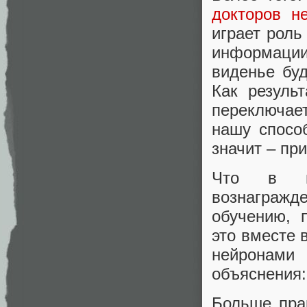
докторов н
играет роль
информации
виденье бу
Как резуль
переключае
нашу спосо
значит – при
Что в ит
вознагражд
обучению, 
это вместе 
нейронами
объяснения:
Больше пра