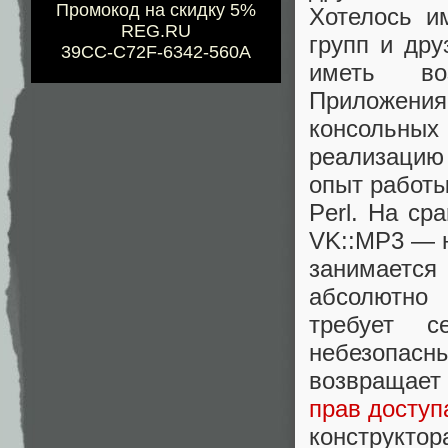
Промокод на скидку 5%
Хотелось и
REG.RU
групп и дру
39CC-C72F-6342-560A
иметь воз
Приложения
консольных
реализацию
опыт работы
Perl. На cp
VK::MP3 — н
занимаетс
абсолютно 
требует с
небезопасн
возвращает
прав доступ
конструкто