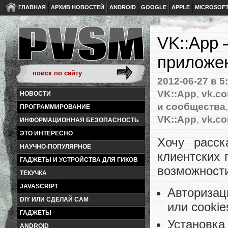
ГЛАВНАЯ
АРХИВ НОВОСТЕЙ
ANDROID
GOOGLE
APPLE
MICROSOF
VK::App 
приложен
2012-06-27
в 5
VK::App
,
vk.co
НОВОСТИ
и сообщества
ПРОГРАММИРОВАНИЕ
VK::App
,
vk.co
ИНФОРМАЦИОННАЯ БЕЗОПАСНОСТЬ
ЭТО ИНТЕРЕСНО
Хочу расск
НАУЧНО-ПОПУЛЯРНОЕ
клиентских 
ГАДЖЕТЫ И УСТРОЙСТВА ДЛЯ ГИКОВ
возможности
ТЕКУЧКА
JAVASCRIPT
Авторизац
DIY ИЛИ СДЕЛАЙ САМ
или cookie
ГАДЖЕТЫ
Установка
ANDROID