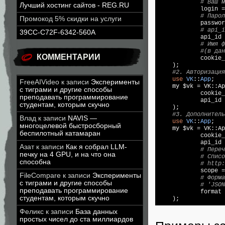
# Ваш м
Лучший хостинг сайтов - REG.RU
            login =
# Парол
Промокод 5% скидки на услуги
            passwor
# api_i
39CC-C72F-6342-560A
            api_id 
# Имя ф
#(в дан
КОММЕНТАРИИ
            cookie_
    );

#2. Авторизация
use
VK
::
App
;

FreeAIVideo
к записи
Эксперименты
    my $vk = VK::Ap
с тиграми и другие способы
            cookie_
преподавать программирование
            api_id 
студентам, которым скучно
    );

#3. Дополнитель
Влад
к записи
NAVIS —
use
VK
::
App
;

многоцелевой быстросборный
    my $vk = VK::Ap
беспилотный катамаран
            cookie_
            api_id 
Азат
к записи
Как я собрал LLM-
# Переч
печку на 4 GPU, и на что она
# Списо
способна
# http:
            scope =
FileCompare
к записи
Эксперименты
# Форма
с тиграми и другие способы
# 'JSON
преподавать программирование
            format 
студентам, которым скучно
Феликс
к записи
База данных
простых чисел до ста миллиардов