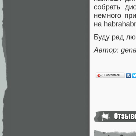
собрать ди
немного при
на habrahabr
Буду рад л
Автор: gen
Поделиться…