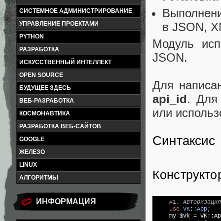
Выполнени
СИСТЕМНОЕ АДМИНИСТРИРОВАНИЕ
в JSON, XM
УПРАВЛЕНИЕ ПРОЕКТАМИ
PYTHON
Модуль исп
РАЗРАБОТКА
JSON.
ИСКУССТВЕННЫЙ ИНТЕЛЛЕКТ
OPEN SOURCE
Для написа
БУДУЩЕЕ ЗДЕСЬ
api_id
. Для
ВЕБ-РАЗРАБОТКА
или исполь
КОСМОНАВТИКА
РАЗРАБОТКА ВЕБ-САЙТОВ
Синтаксис
GOOGLE
ЖЕЛЕЗО
LINUX
Конструкто
АЛГОРИТМЫ
ИНФОРМАЦИЯ
#1. Авторизация
use
VK
::
App
;

    my $vk = VK::Ap