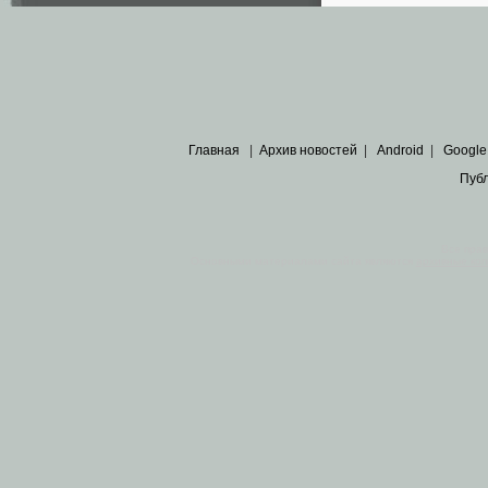
Главная
|
Архив новостей
|
Android
|
Google
Пуб
Все пра
Основными материалами сайта являются
архивные ко