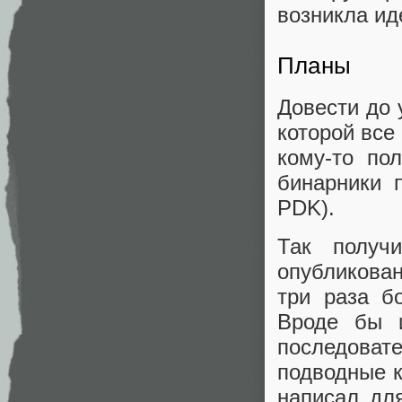
возникла ид
Планы
Довести до 
которой все
кому-то по
бинарники п
PDK).
Так получ
опубликован
три раза б
Вроде бы 
последова
подводные к
написал дл