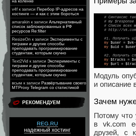
Примеры з
на коленке
v4f
к записи
Перебор IP-адресов на
хостинге — и как с этим бороться
# Синтаксис так
# my $response 
amarakin
к записи
Альтернативный
# Список всех 
список заблокированных в РФ
# http://vk.com
ресурсов Re:filter
#1. Получить ui
ResizeOn
к записи
Эксперименты с
my
 $user = $vk-
тиграми и другие способы
my
 $uid = $user
преподавать программирование
студентам, которым скучно
#2. Получить сп
my
 $tracks = $v
Text2Vid
к записи
Эксперименты с
my
 $url = $trac
тиграми и другие способы
преподавать программирование
Модуль опуб
студентам, которым скучно
и описание 
всым
к записи
Развёртывание своего
MTProxy Telegram со статистикой
Зачем нуже
РЕКОМЕНДУЕМ
Потому что 
в vk.com е
REG.RU
надежный хостинг
друзей, с 