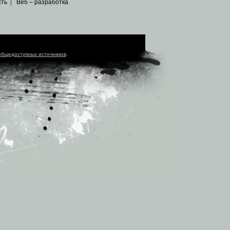
сть
|
Веб – разработка
общедоступных источников
.