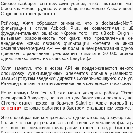
Скорее наоборот, она приложит усилия, чтобы встроенными
было как можно труднее или вообще невозможно. А если внедря
Origin перестанет работать.
Реймонд Хилл обращает внимание, что в declarativeNetR
фильтрации в стиле Adblock Plus, не совместимая с uBl
фундаментальная ошибка: «Кроме того, что uBlock Origin 
вызывает озабоченность тот факт, что предлагаемые decl
внедрение новых движков фильтрации контента на иннов
declarativeNetRequest API — не больше чем реализация одног
довольно ограниченная реализация (лимита в 30 000 огран
одних только известных списков EasyList)».
Хилл заметил, что в новом API не поддерживаются некото
блокировку мультимедийных элементов больше указанного
JavaScript путём введения директив Content-Security-Policy и 
Рэймонд считает, что эти изменения
не в интересах пользоват
Если примут Manifest v3, это может ускорить работу Chro
расширений браузера, не только для блокировки рекламы, но
Chrome станет похож на браузер Safari от Apple, который 
контента»
, которые работают в быстром, стандартном режиме.
Это своеобразный компромисс. С одной стороны, браузерные ра
больше не смогут реализовать собственный механизм фильтра
в Chromium механизм фильтрации станет гораздо быстрее,
браузеры тоже движутся в сторону постепенного ограничения в