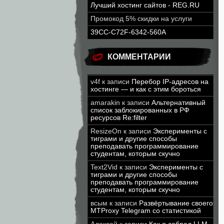
Лучший хостинг сайтов - REG.RU
Промокод 5% скидки на услуги
39CC-C72F-6342-560A
КОММЕНТАРИИ
v4f
к записи
Перебор IP-адресов на
хостинге — и как с этим бороться
amarakin
к записи
Альтернативный
список заблокированных в РФ
ресурсов Re:filter
ResizeOn
к записи
Эксперименты с
тиграми и другие способы
преподавать программирование
студентам, которым скучно
Text2Vid
к записи
Эксперименты с
тиграми и другие способы
преподавать программирование
студентам, которым скучно
всым
к записи
Развёртывание своего
MTProxy Telegram со статистикой