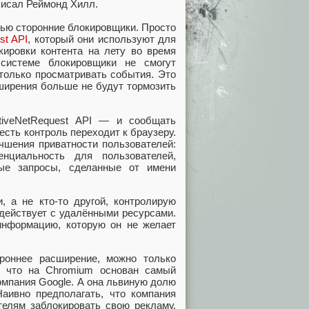
писал Реймонд Хилл.
ью сторонние блокировщики. Просто
st API
, который они используют для
ировки контента на лету во время
 системе блокировщики не смогут
 только просматривать события. Это
сширения больше не будут тормозить
tiveNetRequest API — и сообщать
есть контроль переходит к браузеру.
чшения приватности пользователей:
енциальность для пользователей,
вые запросы, сделанные от имени
, а не кто-то другой, контролирую
модействует с удалёнными ресурсами.
 информацию, которую он не желает
роннее расширение, можно только
, что на Chromium основан самый
омпания Google. А она львиную долю
аивно предполагать, что компания
телям заблокировать свою рекламу.