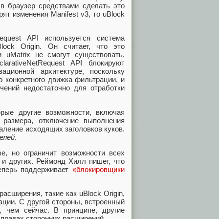
 в браузер средствами сделать это
т изменения Manifest v3, то uBlock
equest API используется система
ock Origin. Он считает, что это
и uMatrix не смогут существовать,
arativeNetRequest API блокируют
ационной архитектуре, поскольку
о конкретного движка фильтрации, и
ичений недостаточно для отработки
рые другие возможности, включая
 размера, отключение выполнения
удаление исходящих заголовков куков.
елей
.
me, но ограничит возможности всех
 и других. Реймонд Хилл пишет, что
теперь поддерживает
«блокировщики
сширения, такие как uBlock Origin,
ции. С другой стороны, встроенный
 чем сейчас. В принципе, другие
 правах сторонних расширений.