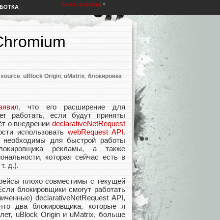
Select Language
▼
АБОТКА
Chromium
 source
,
uBlock Origin
,
uMatrix
,
блокировка
аявил
, что его расширение для
ет работать, если будут приняты
ёт о внедрении
declarativeNetRequest
ости использовать
webRequest API
.
ия необходимы для быстрой работы
локировщика рекламы, а также
ональности, которая сейчас есть в
. д.).
рфейсы плохо совместимы с текущей
«Если блокировщики смогут работать
иченные) declarativeNetRequest API,
 что два блокировщика, которые я
ет, uBlock Origin и uMatrix, больше