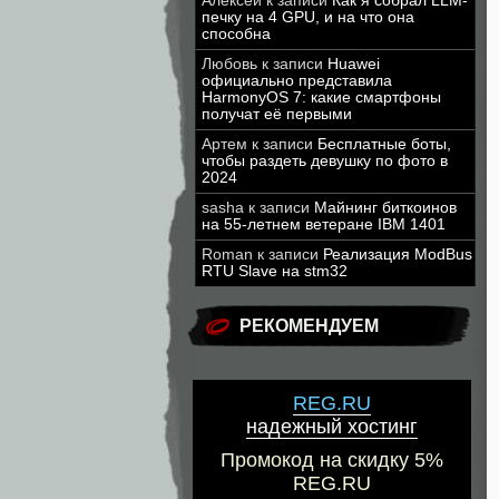
Алексей
к записи
Как я собрал LLM-
печку на 4 GPU, и на что она
способна
Любовь
к записи
Huawei
официально представила
HarmonyOS 7: какие смартфоны
получат её первыми
Артем
к записи
Бесплатные боты,
чтобы раздеть девушку по фото в
2024
sasha
к записи
Майнинг биткоинов
на 55-летнем ветеране IBM 1401
Roman
к записи
Реализация ModBus
RTU Slave на stm32
РЕКОМЕНДУЕМ
REG.RU
надежный хостинг
Промокод на скидку 5%
REG.RU