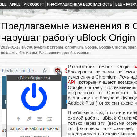
GLE
APPLE
MICROSOFT
ИНФОРМАЦИОННАЯ БЕЗОПАСНОСТЬ
ВЕБ – РАЗР
Предлагаемые изменения в 
нарушат работу uBlock Origin
2019-01-23
в 8:40
, рубрики:
chrome
,
chromium
,
Google
,
Google Chrome
,
open
рекламы
,
браузеры
,
Расширения для браузеров
Разработчик uBlock Origin
з
блокировки рекламы не смож
изменения в Chromium. Речь ид
API
, которые лишают возможн
Google считает, что изменен
встроенного в Chromium б
реализации в браузере функци
Adblock Plus (тот же синтаксис и т
Проблема в том, что эти инте
схемой работы uBlock Origin: 
только через эти (весьма огран
то фактически это означает,
поддерживал в течение многих л