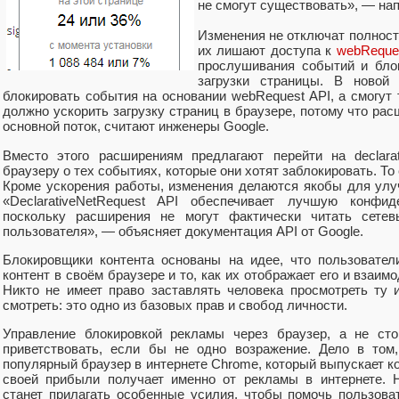
не смогут существовать», — на
Изменения не отключат полност
их лишают доступа к
webReque
прослушивания событий и блок
загрузки страницы. В новой
блокировать события на основании webRequest API, а смогут
должно ускорить загрузку страниц в браузере, потому что ра
основной поток, считают инженеры Google.
Вместо этого расширениям предлагают перейти на declara
браузеру о тех событиях, которые они хотят заблокировать. То 
Кроме ускорения работы, изменения делаются якобы для улу
«DeclarativeNetRequest API обеспечивает лучшую конфид
поскольку расширения не могут фактически читать сете
пользователя», — объясняет документация API от Google.
Блокировщики контента основаны на идее, что пользователи
контент в своём браузере и то, как их отображает его и взаи
Никто не имеет право заставлять человека просмотреть ту
смотреть: это одно из базовых прав и свобод личности.
Управление блокировкой рекламы через браузер, а не сто
приветствовать, если бы не одно возражение. Дело в том
популярный браузер в интернете Chrome, который выпускает к
своей прибыли получает именно от рекламы в интернете. Н
станет прилагать особенные усилия, чтобы помочь пользова