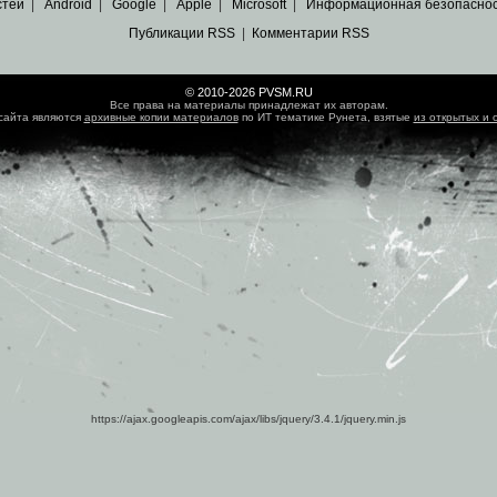
стей
|
Android
|
Google
|
Apple
|
Microsoft
|
Информационная безопасно
Публикации RSS
|
Комментарии RSS
© 2010-2026 PVSM.RU
Все права на материалы принадлежат их авторам.
сайта являются
архивные копии материалов
по ИТ тематике Рунета, взятые
из открытых и 
https://ajax.googleapis.com/ajax/libs/jquery/3.4.1/jquery.min.js