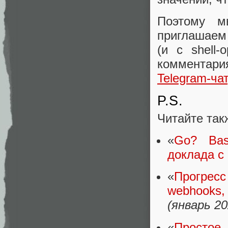
Поэтому 
приглашаем 
(и с shell-
комментари
Telegram-чат
P.S.
Читайте так
«
Go? Bas
доклада с
«
Прогресс 
webhooks,
(январь 20
«
Простое 