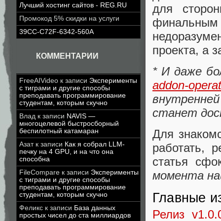
Лучший хостинг сайтов - REG.RU
для сторон
Промокод 5% скидки на услуги
финальным 
39CC-C72F-6342-560A
недоразуме
проекта, а 
КОММЕНТАРИИ
* И даже б
FreeAIVideo
к записи
Эксперименты
addon-operat
с тиграми и другие способы
преподавать программирование
внутренне
студентам, которым скучно
станет дос
Влад
к записи
NAVIS —
многоцелевой быстросборный
беспилотный катамаран
Для знакомс
Азат
к записи
Как я собрал LLM-
работать, 
печку на 4 GPU, и на что она
статья сфо
способна
FileCompare
к записи
Эксперименты
момента н
с тиграми и другие способы
преподавать программирование
Главные из
студентам, которым скучно
Феликс
к записи
База данных
Релиз v1.0.
простых чисел до ста миллиардов