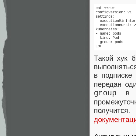
cat <<EOF

configVersion: v1

settings:

  executionMinInter
  executionBurst: 2

kubernetes:

- name: pods

  kind: Pod

  group: pods

EOF
Такой хук б
выполняться
в подписке
передан оди
в ху
group
промежуточн
получитс
документац