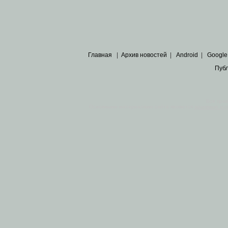
Главная
|
Архив новостей
|
Android
|
Google
Пуб
Все пра
Основными материалами сайта являются
архивные ко