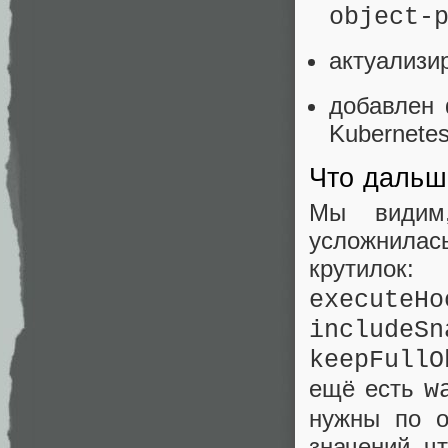
object-
актуализи
добавлен 
Kubernetes 
Что дальше
Мы видим,
усложнилас
крут
executeHo
includeSn
keepFullO
ещё есть
w
нужны по о
значений, ч