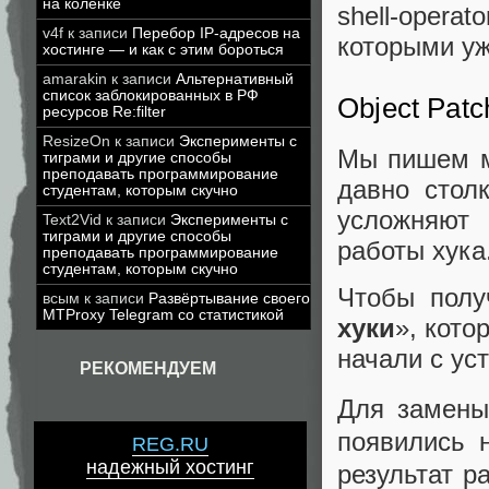
на коленке
shell-opera
v4f
к записи
Перебор IP-адресов на
которыми уж
хостинге — и как с этим бороться
amarakin
к записи
Альтернативный
список заблокированных в РФ
Object Pat
ресурсов Re:filter
ResizeOn
к записи
Эксперименты с
Мы пишем мн
тиграми и другие способы
преподавать программирование
давно стол
студентам, которым скучно
усложняют
Text2Vid
к записи
Эксперименты с
тиграми и другие способы
работы хука
преподавать программирование
студентам, которым скучно
Чтобы полу
всым
к записи
Развёртывание своего
MTProxy Telegram со статистикой
хуки
», кото
начали с ус
РЕКОМЕНДУЕМ
Для замен
появились 
REG.RU
надежный хостинг
результат 