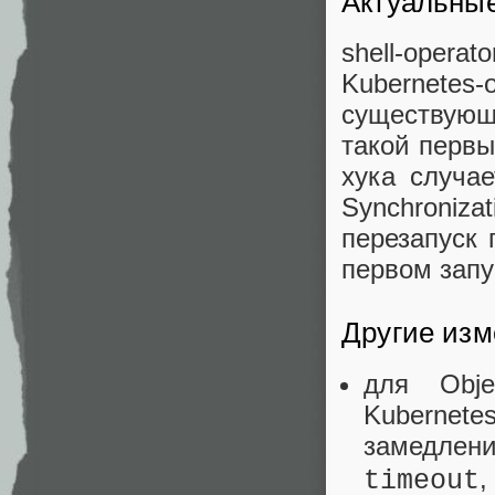
Актуальные
shell-opera
Kubernetes-
существующ
такой перв
хука случае
Synchroniz
перезапуск 
первом запу
Другие из
для Obje
Kubernete
замед
timeout