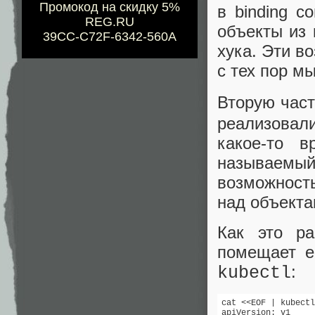
Промокод на скидку 5%
в binding 
REG.RU
объекты из 
39CC-C72F-6342-560A
хука. Эти в
с тех пор м
Вторую час
реализовал
какое-то 
называемый
возможность
над объекта
Как это ра
помещает е
:
kubectl
cat <<EOF | kubectl
apiVersion: v1
