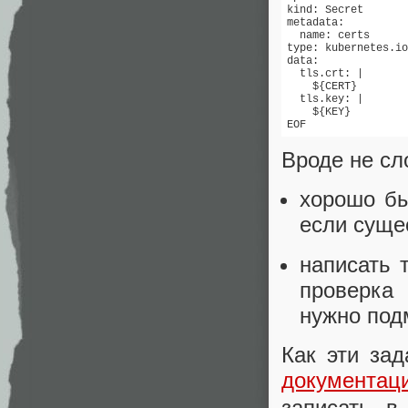
kind: Secret

metadata:

  name: certs

type: kubernetes.io
data:

  tls.crt: |

    ${CERT}

  tls.key: |

    ${KEY}

EOF
Вроде не сл
хорошо бы
если сущес
написать т
проверка
нужно подм
Как эти зад
документац
записать 