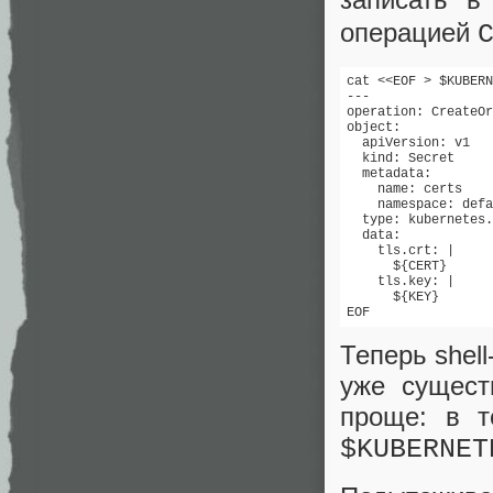
операцией
cat <<EOF > $KUBERN
---

operation: CreateOr
object:

  apiVersion: v1

  kind: Secret

  metadata:

    name: certs

    namespace: defa
  type: kubernetes.
  data:

    tls.crt: |

      ${CERT}

    tls.key: |

      ${KEY}

EOF
Теперь shell
уже сущест
проще: в т
$KUBERNET