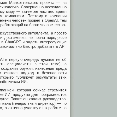
емен Манхэттенского проекта — на
технологию. Совершенно неожиданно
ему миру — затем же настало время
м компаниям. Поэтому в компании
емени человек провел в OpenAI, тем
 работающий на благо человечества.
скусственного интеллекта, а просто
ои достижения, не пряча передовые
и в СhatGPT и задать интересующие
максимально быстро добавить в API,
nAI в первую очередь думают не об
сть специалисты в этой теме), а
 создания оружия, нанесения вреда
р считает подход к безопасности
открыто публикует результаты этих
зработчикам ИИ.
панией, которая сейчас стремится
еме ИИ, продукты для программистов
угое. Также он хвалит руководство,
ьтмана (генеральный директор) — по
х, а активно участвуют в работе на