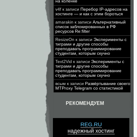
на коленке
v4f
к записи
Перебор IP-адресов на
хостинге — и как с этим бороться
amarakin
к записи
Альтернативный
список заблокированных в РФ
ресурсов Re:filter
ResizeOn
к записи
Эксперименты с
тиграми и другие способы
преподавать программирование
студентам, которым скучно
Text2Vid
к записи
Эксперименты с
тиграми и другие способы
преподавать программирование
студентам, которым скучно
всым
к записи
Развёртывание своего
MTProxy Telegram со статистикой
РЕКОМЕНДУЕМ
REG.RU
надежный хостинг