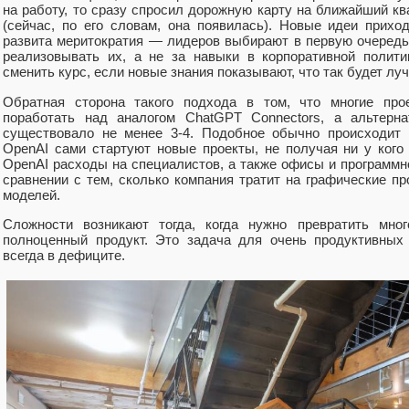
на работу, то сразу спросил дорожную карту на ближайший ква
(сейчас, по его словам, она появилась). Новые идеи прихо
развита меритократия — лидеров выбирают в первую очередь
реализовывать их, а не за навыки в корпоративной полити
сменить курс, если новые знания показывают, что так будет лу
Обратная сторона такого подхода в том, что многие про
поработать над аналогом ChatGPT Connectors, а альтерн
существовало не менее 3-4. Подобное обычно происходит 
OpenAI сами стартуют новые проекты, не получая ни у кого
OpenAI расходы на специалистов, а также офисы и программн
сравнении с тем, сколько компания тратит на графические п
моделей.
Сложности возникают тогда, когда нужно превратить мног
полноценный продукт. Это задача для очень продуктивных
всегда в дефиците.