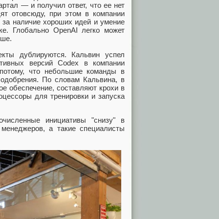
ртал — и получил ответ, что ее нет
дят отовсюду, при этом в компании
 за наличие хороших идей и умение
ке. Глобально OpenAI легко может
чше.
екты дублируются. Кальвин успел
ативных версий Codex в компании
потому, что небольшие команды в
 одобрения. По словам Кальвина, в
ое обеспечение, составляют крохи в
роцессоры для тренировки и запуска
очисленные инициативы "снизу" в
 менеджеров, а такие специалисты