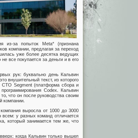
я из-за попыток Meta* (признана
ков компании, предлагая за переход
шилась уже более десятка ведущих
е все покупается за деньги и в его
ервых рук: буквально день Кальвин
это внушительный текст, из которого
ий CTO Segment (платформа сбора и
 программирования Codex. Кальвин
то, что он после руководства своим
й компании.
 компания выросла от 1000 до 3000
о всем: у разных команд отличается
ка, который занимается тем же, что
-вверх: когда Кальвин только вышел