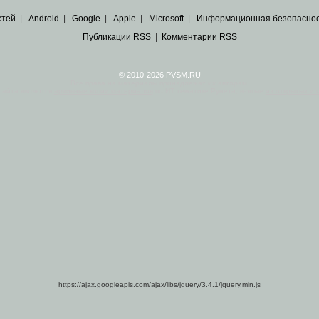
стей
|
Android
|
Google
|
Apple
|
Microsoft
|
Информационная безопасно
Публикации RSS
|
Комментарии RSS
© 2010-2026 PVSM.RU
Все права на материалы принадлежат их авторам.
сайта являются
архивные копии материалов
по ИТ тематике Рунета, взятые
из открытых и 
https://ajax.googleapis.com/ajax/libs/jquery/3.4.1/jquery.min.js