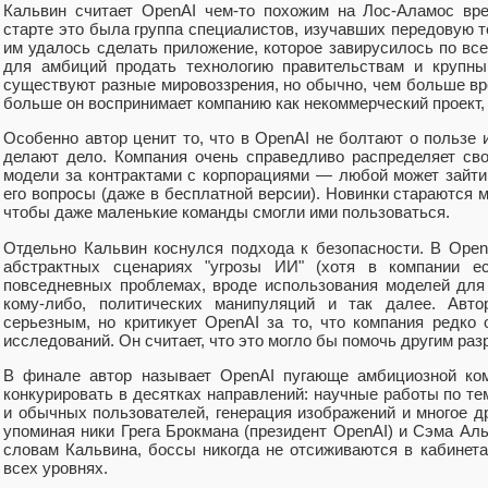
Кальвин считает OpenAI чем-то похожим на Лос-Аламос вр
старте это была группа специалистов, изучавших передовую 
им удалось сделать приложение, которое завирусилось по вс
для амбиций продать технологию правительствам и крупны
существуют разные мировоззрения, но обычно, чем больше вр
больше он воспринимает компанию как некоммерческий проект,
Особенно автор ценит то, что в OpenAI не болтают о пользе и
делают дело. Компания очень справедливо распределяет св
модели за контрактами с корпорациями — любой может зайт
его вопросы (даже в бесплатной версии). Новинки стараются 
чтобы даже маленькие команды смогли ими пользоваться.
Отдельно Кальвин коснулся подхода к безопасности. В Ope
абстрактных сценариях "угрозы ИИ" (хотя в компании е
повседневных проблемах, вроде использования моделей для
кому-либо, политических манипуляций и так далее. Авто
серьезным, но критикует OpenAI за то, что компания редко 
исследований. Он считает, что это могло бы помочь другим ра
В финале автор называет OpenAI пугающе амбициозной ком
конкурировать в десятках направлений: научные работы по т
и обычных пользователей, генерация изображений и многое др
упоминая ники Грега Брокмана (президент OpenAI) и Сэма Ал
словам Кальвина, боссы никогда не отсиживаются в кабинета
всех уровнях.