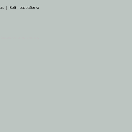
сть
|
Веб – разработка
общедоступных источников
.