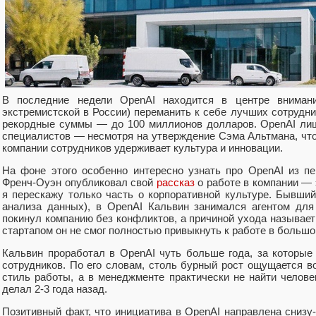
В последние недели OpenAI находится в центре внимани
экстремистской в России) переманить к себе лучших сотрудни
рекордные суммы — до 100 миллионов долларов. OpenAI ли
специалистов — несмотря на утверждение Сэма Альтмана, что н
компании сотрудников удерживает культура и инновации.
На фоне этого особенно интересно узнать про OpenAI из п
Френч-Оуэн опубликовал свой
рассказ
о работе в компании — 
я перескажу только часть о корпоративной культуре. Бывш
анализа данных), в OpenAI Кальвин занимался агентом для
покинул компанию без конфликтов, а причиной ухода называет 
стартапом он не смог полностью привыкнуть к работе в большо
Кальвин проработал в OpenAI чуть больше года, за которые
сотрудников. По его словам, столь бурный рост ощущается в
стиль работы, а в менеджменте практически не найти челове
делал 2-3 года назад.
Позитивный факт, что инициатива в OpenAI направлена снизу