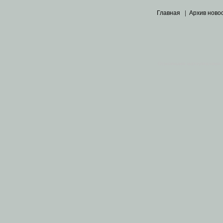
Главная
|
Архив ново
Основными материалами 