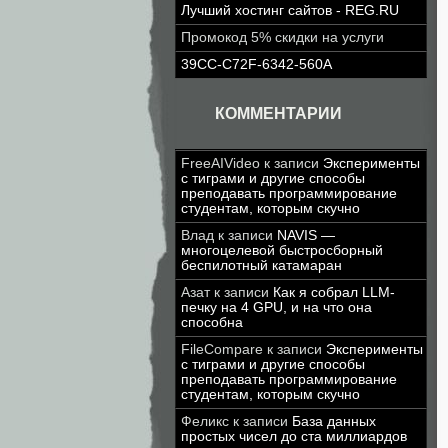
Лучший хостинг сайтов - REG.RU
Промокод 5% скидки на услуги
39CC-C72F-6342-560A
КОММЕНТАРИИ
FreeAIVideo
к записи
Эксперименты
с тиграми и другие способы
преподавать программирование
студентам, которым скучно
Влад
к записи
NAVIS —
многоцелевой быстросборный
беспилотный катамаран
Азат
к записи
Как я собрал LLM-
печку на 4 GPU, и на что она
способна
FileCompare
к записи
Эксперименты
с тиграми и другие способы
преподавать программирование
студентам, которым скучно
Феликс
к записи
База данных
простых чисел до ста миллиардов