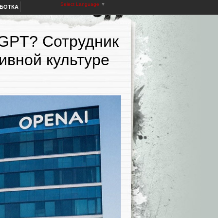
Select Language
▼
АБОТКА
tGPT? Сотрудник
ивной культуре