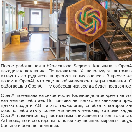
После работавшей в b2b-секторе Segment Кальвина в OpenA
находится компания. Пользователи X используют автомати
аккаунты сотрудников на предмет новых анонсов. В прессе же
новом в OpenAI, что еще не объявлялось внутри компании. С
работаешь в OpenAI — у собеседника всегда будет предвзятое
OpenAI помешана на секретности. Кальвин долгое время не мог
над чем он работает. Но причина не только во внимании пре
целью создать AGI, а это технология, ошибка в которой з
хорошо работать у сотен миллионов человек, которые зад
OpenAI находится под постоянным вниманием не только со ст
Anthropic, но и со стороны властей крупнейших мировых госу
больше и больше внимания.