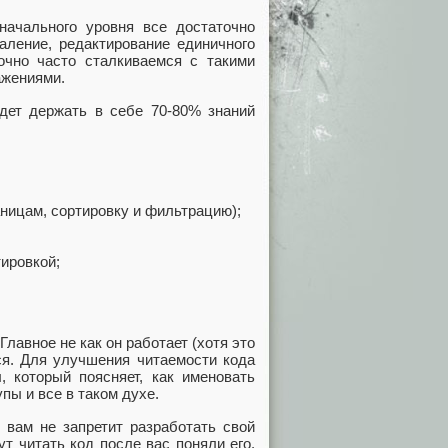
начального уровня все достаточно
аление, редактирование единичного
точно часто сталкиваемся с такими
ажениями.
удет держать в себе 70-80% знаний
ницам, сортировку и фильтрацию);
тировкой;
лавное не как он работает (хотя это
тся. Для улучшения читаемости кода
л, который поясняет, как именовать
пы и все в таком духе.
 вам не запретит разработать свой
т читать код после вас поняли его.