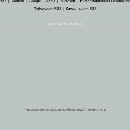
стей
|
Android
|
Google
|
Apple
|
Microsoft
|
Информационная безопасно
Публикации RSS
|
Комментарии RSS
© 2010-2026 PVSM.RU
Все права на материалы принадлежат их авторам.
сайта являются
архивные копии материалов
по ИТ тематике Рунета, взятые
из открытых и 
https://ajax.googleapis.com/ajax/libs/jquery/3.4.1/jquery.min.js