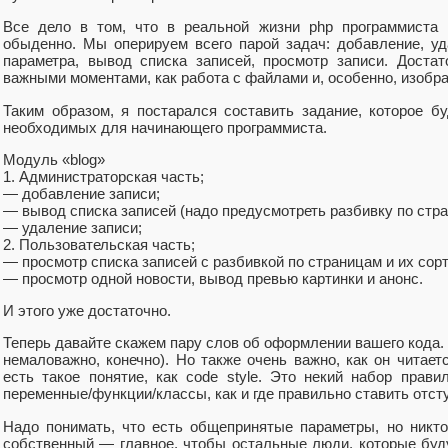
Все дело в том, что в реальной жизни php программиста 
обыденно. Мы оперируем всего парой задач: добавление, уд
параметра, вывод списка записей, просмотр записи. Доста
важными моментами, как работа с файлами и, особенно, изобр
Таким образом, я постарался составить задание, которое б
необходимых для начинающего программиста.
Mодуль «blog»
1. Администраторская часть;
— добавление записи;
— вывод списка записей (надо предусмотреть разбивку по стра
— удаление записи;
2. Пользовательская часть;
— просмотр списка записей с разбивкой по страницам и их сор
— просмотр одной новости, вывод превью картинки и анонс.
И этого уже достаточно.
Теперь давайте скажем пару слов об оформлении вашего кода. Г
немаловажно, конечно). Но также очень важно, как он читае
есть такое понятие, как code style. Это некий набор прави
переменные/функции/классы, как и где правильно ставить отсту
Надо понимать, что есть общепринятые параметры, но никто
собственный — главное, чтобы остальные люди, которые буду