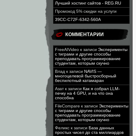
Лучший хостинг сайтов - REG.RU
Промокод 5% скидки на услуги
39CC-C72F-6342-560A
КОММЕНТАРИИ
FreeAIVideo
к записи
Эксперименты
с тиграми и другие способы
преподавать программирование
студентам, которым скучно
Влад
к записи
NAVIS —
многоцелевой быстросборный
беспилотный катамаран
Азат
к записи
Как я собрал LLM-
печку на 4 GPU, и на что она
способна
FileCompare
к записи
Эксперименты
с тиграми и другие способы
преподавать программирование
студентам, которым скучно
Феликс
к записи
База данных
простых чисел до ста миллиардов