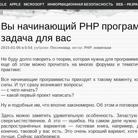
GLE
APPLE
MICROSOFT
ИНФОРМАЦИОННАЯ БЕЗОПАСНОСТЬ
ВЕБ – РАЗР
Вы начинающий PHP програм
задача для вас
2015-01-06
в 0:54
, рубрики:
Песочница
, метки:
PHP
,
новичкам
Не буду долго говорить о теории, которая нужна для программи
еще об этом можно прочитать на многих форумах и тематич
практике:
Все начинающие программисты приходят к такому моменту, ко
силы. И тут сразу возникают вопросы:
— с чего начать?
— какой первый проект написать?
Ну и подобные им, что вполне закономерно. Об этом и поговори
Здесь можно заметить удивительную особенность. Зачастую
сверхъестественное. А это — ошибка. На самом деле нужно п
распространённых вариантов — гостевая книга, например, 
конечно, таковой у вас есть. Это очень хороший вариант, хотя
лучше. Сейчас разберемся.