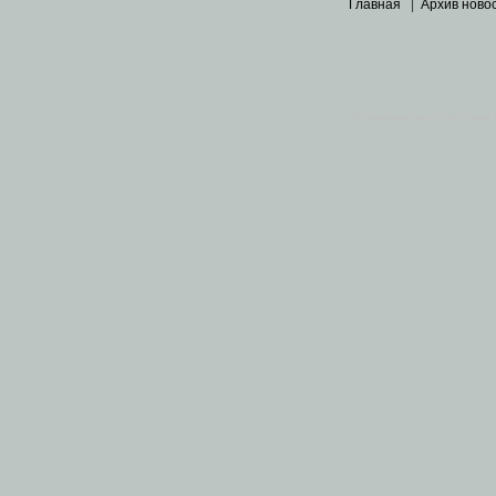
Главная
|
Архив ново
Основными материалами 