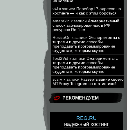
на коленке
v4f
к записи
Перебор IP-адресов на
хостинге — и как с этим бороться
amarakin
к записи
Альтернативный
список заблокированных в РФ
ресурсов Re:filter
ResizeOn
к записи
Эксперименты с
тиграми и другие способы
преподавать программирование
студентам, которым скучно
Text2Vid
к записи
Эксперименты с
тиграми и другие способы
преподавать программирование
студентам, которым скучно
всым
к записи
Развёртывание своего
MTProxy Telegram со статистикой
РЕКОМЕНДУЕМ
REG.RU
надежный хостинг