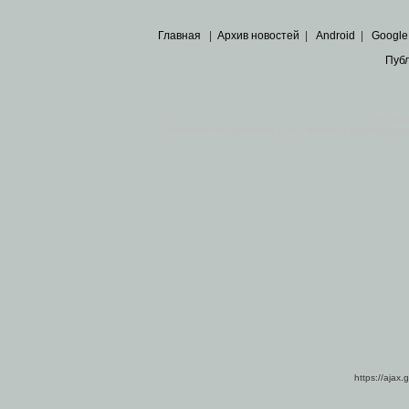
Главная
|
Архив новостей
|
Android
|
Google
Пуб
Все пра
Основными материалами сайта являются
архивные ко
https://ajax.