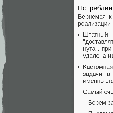
Потреблен
Вернемся к
реализации 
Штатный
"доставлят
нута", пр
удалена
н
Кастомная
задачи в
именно ег
Самый оче
Берем з