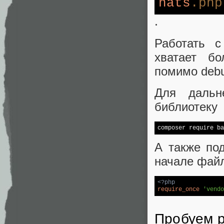
nats
.php
.
Работать с
хватает бо
помимо debu
Для дальн
библиотеку
composer require ba
А также по
начале файл
<?php
require_once
'vendo
Пробуем р