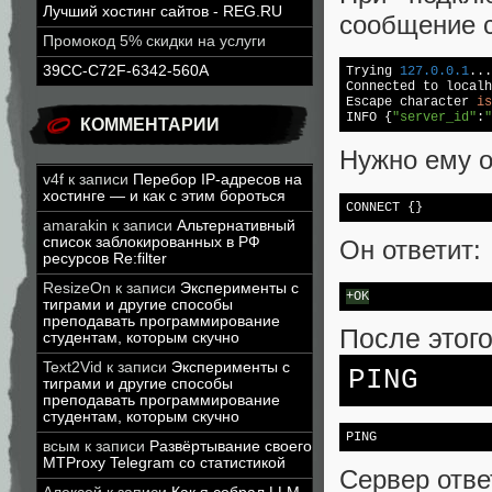
Лучший хостинг сайтов - REG.RU
сообщение с
Промокод 5% скидки на услуги
39CC-C72F-6342-560A
Trying 
127.0
.0
.1
...

Connected to localh
Escape character 
is
INFO {
"server_id"
:
"
КОММЕНТАРИИ
Нужно ему о
v4f
к записи
Перебор IP-адресов на
хостинге — и как с этим бороться
CONNECT 
{}
amarakin
к записи
Альтернативный
список заблокированных в РФ
Он ответит:
ресурсов Re:filter
ResizeOn
к записи
Эксперименты с
+OK
тиграми и другие способы
преподавать программирование
После этог
студентам, которым скучно
Text2Vid
к записи
Эксперименты с
PING
тиграми и другие способы
преподавать программирование
студентам, которым скучно
PING
всым
к записи
Развёртывание своего
MTProxy Telegram со статистикой
Сервер отве