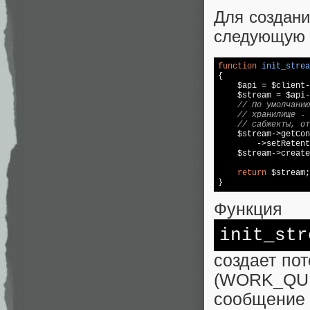
Для создани
следующую
function
init_strea
{  

    $api = $client-
    $stream = $api-
// По умолчанию
// хранилище - 
// сабжекты, от
    $stream->getCon
        ->setRetent
    $stream->create
return
 $stream;
}
Функция
init_str
создает пот
(WORK_QU
сообщени