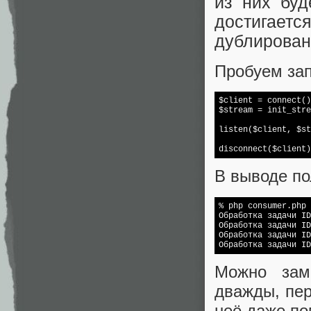
из них буд
достигает
дублирован
Пробуем зап
$client = connect()
$stream = init_stre
listen($client, $st
disconnect($client)
В выводе по
% php consumer.php

Обработка задачи ID
Обработка задачи ID
Обработка задачи ID
Обработка задачи ID
Можно заме
дважды, пер
неё даже по