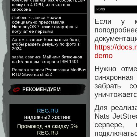
Алексей
к записи
Как я собрал LLM-
печку на 4 GPU, и на что она
способна
PONG
Любовь
к записи
Huawei
Если у ко
официально представила
HarmonyOS 7: какие смартфоны
поподробн
получат её первыми
докум
Артем
к записи
Бесплатные боты,
чтобы раздеть девушку по фото в
https://docs.
2024
demo
sasha
к записи
Майнинг биткоинов
на 55-летнем ветеране IBM 1401
Нужно отме
Roman
к записи
Реализация ModBus
RTU Slave на stm32
синхронная
забрать c
РЕКОМЕНДУЕМ
уничтожаетс
Для реализ
REG.RU
Nats JetStr
надежный хостинг
сервере, 
Промокод на скидку 5%
подключатьс
REG.RU