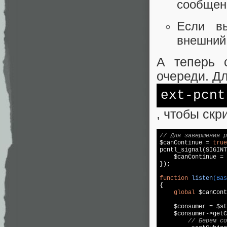
сообщен
Если вы
внешний
А теперь 
очереди. Д
ext-pcnt
, чтобы ск
// Для завершения р

$canContinue = 
true
pcntl_signal(SIGINT
    $canContinue = 
});  

function
listen
(Bas
{  

global
 $canCont
    $consumer = $st
    $consumer->getC
// Берем со