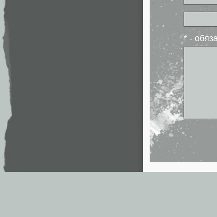
* - обя