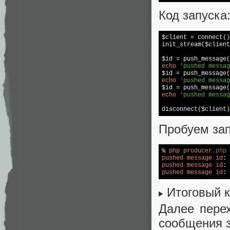
Код запуска
$client = connect()
init_stream($client
$id = push_message(
echo
'pushed messag
$id = push_message(
echo
'pushed messag
$id = push_message(
echo
'pushed messag
disconnect($client)
Пробуем зап
% 
php
producer
.php
pushed
message
id
: 
pushed
message
id
: 
pushed
message
id
: 
Итоговый к
Далее пере
сообщения з