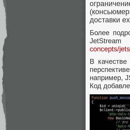
ограничени
(консьюмер
доставки ex
Более подр
JetSt
concepts/jet
В качестве
перспективе
например, J
Код добавле
function
push_messa
{  

    $id = uniqid(
''
    $client->publis
'php-nats-t
new
 BasisNa
// Это 
'Nats-M