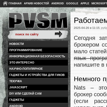
ГЛАВНАЯ
АРХИВ НОВОСТЕЙ
ANDROID
GOOGLE
APPLE
MICROSOF
Работаем
2025-04-26
в 11:15
, руб
Сегодня за
брокером 
НОВОСТИ
мало статей
ПРОГРАММИРОВАНИЕ
язык прогр
ИНФОРМАЦИОННАЯ БЕЗОПАСНОСТЬ
ЭТО ИНТЕРЕСНО
напишите в 
НАУЧНО-ПОПУЛЯРНОЕ
ГАДЖЕТЫ И УСТРОЙСТВА ДЛЯ ГИКОВ
Немного п
ТЕКУЧКА
Nats – эт
JAVASCRIPT
брокер сооб
DIY ИЛИ СДЕЛАЙ САМ
(если рас
ГАДЖЕТЫ
ANDROID