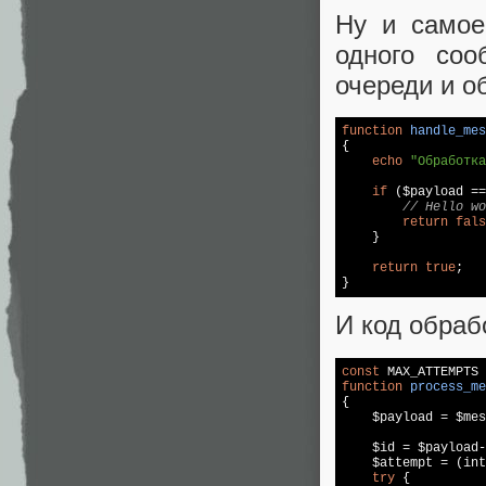
Ну и самое
одного со
очереди и о
function
handle_mes
{  

echo
"Обработка
if
 ($payload ==
// Hello wo
return
fals
    }  

return
true
;  

}
И код обраб
const
 MAX_ATTEMPTS 
function
process_me
{  

    $payload = $mes
    $id = $payload-
    $attempt = (int
try
 {  
