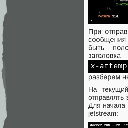
// Номе
'x-atte
        ]),  

    );  

return
 $id;  

}
При отправ
сообщения 
быть пол
заголовка
x-attemp
разберем н
На текущий
отправлять 
Для начала 
jetstream:
docker run --rm -it