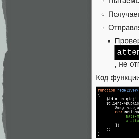
Пытаемс
Получае
Отправля
Прове
atte
, не о
Код функции
function
redeliver
(
{  

    $id = uniqid(
''
    $client->publis
        $msg->subje
new
 BasisNa
'Nats-M
'x-atte
        ])  

    );  

}