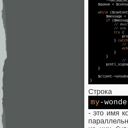
        ->setSubjec
    $queue = $consu
while
 ($canCont
        $message = 
if
 ($messag
// Иног
// что 
try
 {  

                pro
            } 
catch
// 
ech
            }  

        }  

// 
        pcntl_signa
    }  

    $client->unsubs
}
Строка
my
-wonde
- это имя 
параллельн