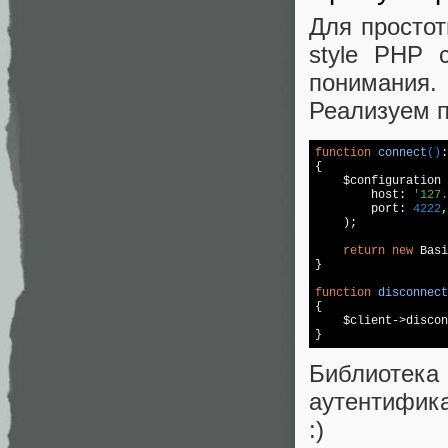
Для простот
style PHP 
понимания.
Реализуем 
function
connect
()
:
{  

    $configuration 
        host: 
'127.
        port: 
4222
,
    );  

return
new
 Basi
}  

function
disconnect
{  

    $client->discon
}
Библиоте
аутентифика
:)