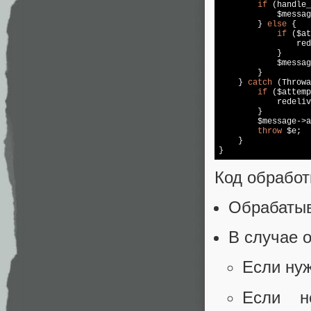
if
 (handle_
            $messag
        } 
else
 {  

if
 ($at
                red
            }  

            $messag
        }  

    } 
catch
 (Throwa
if
 ($attemp
            redeliv
        }  

        $message->a
throw
 $e;  

    }  

}
Код обработ
Обрабаты
В случае 
Если нуж
Если н