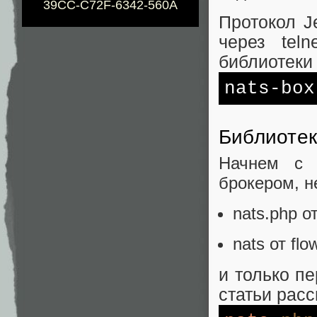
39CC-C72F-6342-560A
Протокол J
через tel
библиотеки
nats-box
Библиотек
Начнем с 
брокером, н
nats.php о
nats от flo
и только п
статьи рас