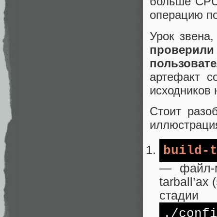
больше CPU
операцию по
Урок звена,
проверили
пользовате
артефакт со
исходников н
Стоит разо
иллюстрация 
build-
— файл-м
tarball’ах
стадии
./conf