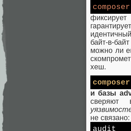
composer
фиксирует
гарантируе
идентичный 
байт-в-бай
можно ли е
скомпромет
хеш.
composer
и базы adv
сверяют
уязвимост
не связано:
audit