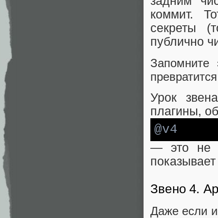
задним чи
коммит. Т
секреты (
публично ч
Запомните
превратится
Урок звен
плагины, о
@v4
— это не 
показывает 
Звено 4. А
Даже если и