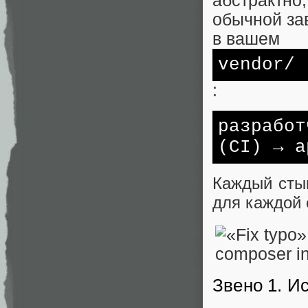
абстрактно,
обычной за
в вашем
vendor/
:
разрабо
(CI) → а
Каждый стык
для каждой 
Звено 1. Ис