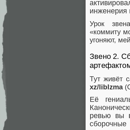
активирова
инженерия п
Урок звен
«коммиту м
угоняют, ме
Звено 2. С
артефакто
Тут живёт 
xz/liblzma
(C
Её гениа
Каноническ
ревью вы 
сборочные