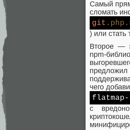
Самый прям
сломать инф
git
.php
.
) или стать
Второе — 
npm-библи
выгоревшег
предложил
поддержива
чего добав
flatmap-
с вредон
крипток
минифицир