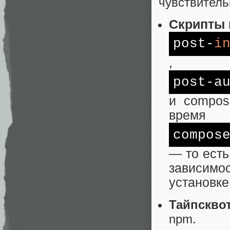
чувствитель
Скрипты 
post-
i
,
post-a
и compos
время
compos
— то есть
зависимо
установке
Тайпсквот
npm.