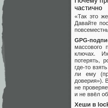
Почему пр
частично
«Так это ж
Давайте по
повсеместн
GPG-подпи
массового 
ключах. И
потерять, 
где-то взят
ли ему (п
доверия»). В
не проверяе
и не ввёл о
Хеши в loc