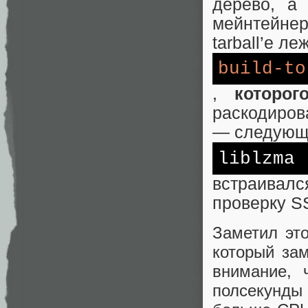
дерево, 
мейнтейне
tarball’е л
build-to
,
которо
раскодиров
— следующи
liblzma
встраива
проверку S
Заметил эт
который за
внимание, 
полсекунды