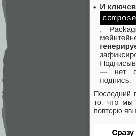
И ключев
compos
, Packag
мейнте
генерир
зафиксиро
Подписыва
— нет ст
подпись.
Последний п
то, что мы
повторю явн
Сразу