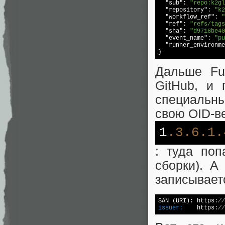
"sub"
: 
"repo:k2gl
"repository"
: 
"k2
"workflow_ref"
: 
"
"ref"
: 
"refs/tags
"sha"
: 
"d9716be40
"event_name"
: 
"pu
"runner_environme
}
Дальше Fu
GitHub, и
специальны
свою OID-в
1
.3
.6
.1
.
: туда поп
сборки). 
записывает
SAN (URI): https:
//
issuer:
    https:
//