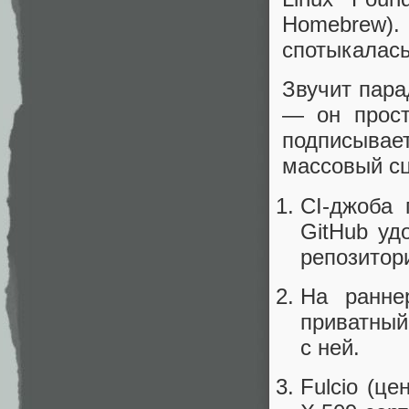
Homebrew).
спотыкалась
Звучит пара
— он прост
подписывае
массовый сц
CI-джоба 
GitHub удо
репозитори
На ранне
приватный
с ней.
Fulcio (ц