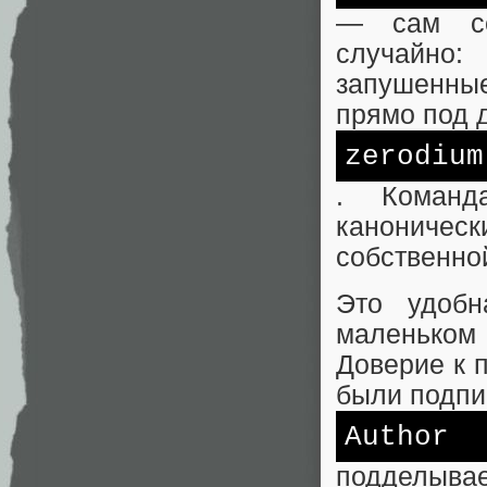
— сам се
случайно:
запушенные
прямо под 
zerodium
. Коман
каноничес
собственно
Это удобн
маленьком
Доверие к 
были подпи
Author
подделы