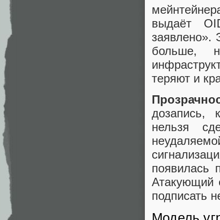
мейнтейнер
выдаёт OI
заявлено». 
больше, 
инфраструк
теряют и кра
Прозрачнос
дозапись, 
нельзя сд
неудаляемо
сигнализац
появилась п
Атакующий 
подписать н
Модель угр