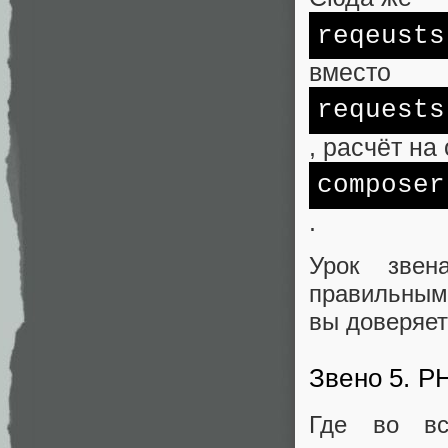
reqeusts
вместо
requests
, расчёт на
compose
.
Урок звен
правильным
вы доверяете
Звено 5. 
Где во в