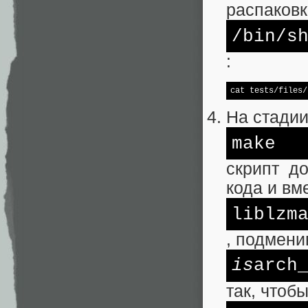
распаковк
/bin/
s
:
cat tests/files/
На стади
make
скрипт д
кода и вм
liblzm
, подмен
is
arch
так, чтоб