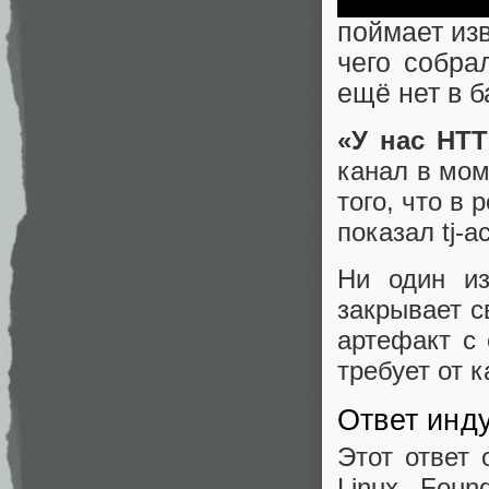
поймает изв
чего собра
ещё нет в б
«У нас HTT
канал в мом
того, что в 
показал tj-a
Ни один и
закрывает с
артефакт с
требует от 
Ответ инду
Этот ответ
Linux Foun