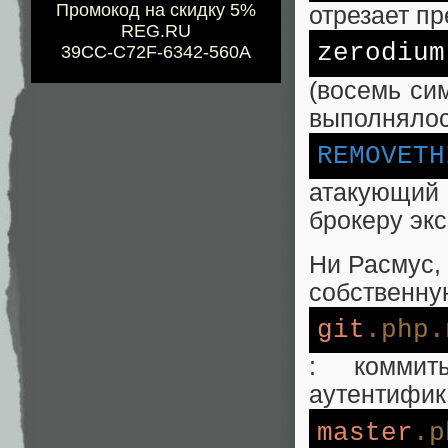
Промокод на скидку 5%
отрезает п
REG.RU
zerodium
39CC-C72F-6342-560A
(восемь сим
выполнялос
REMOVETH
атакующий 
брокеру экс
Ни Расмус, 
собственну
git
.php
.
: комми
аутентифика
master
.p