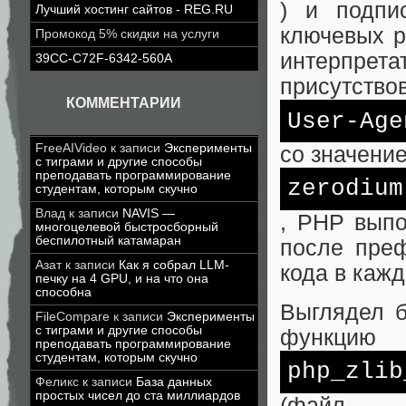
) и подпи
Лучший хостинг сайтов - REG.RU
ключевых р
Промокод 5% скидки на услуги
интерпре
39CC-C72F-6342-560A
присутство
КОММЕНТАРИИ
User-Age
FreeAIVideo
к записи
Эксперименты
со значени
с тиграми и другие способы
преподавать программирование
zerodium
студентам, которым скучно
Влад
к записи
NAVIS —
, PHP выпо
многоцелевой быстросборный
беспилотный катамаран
после пре
Азат
к записи
Как я собрал LLM-
кода в кажд
печку на 4 GPU, и на что она
способна
Выглядел б
FileCompare
к записи
Эксперименты
с тиграми и другие способы
функцию
преподавать программирование
студентам, которым скучно
php_zlib
Феликс
к записи
База данных
простых чисел до ста миллиардов
(файл