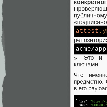
конкретн
Проверяющ
публичному
«подписано
attest
.y
репозитори
acme/app
». Это и 
ключами.
Что именн
предметно. 
в его payloa
{

"iss"
: 
"https://t
"aud"
: 
"sigstore"