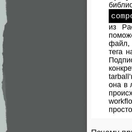
библи
com
из Pa
помож
файл, 
тега н
Подп
конкр
tarbal
она в 
проис
workf
просто