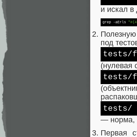
и искал в
grep 
-a
Erls 
"#{4
Полезную
под тесто
tests
/
(нулевая 
tests
/
(объектн
распаков
tests/
— норма, 
Первая с