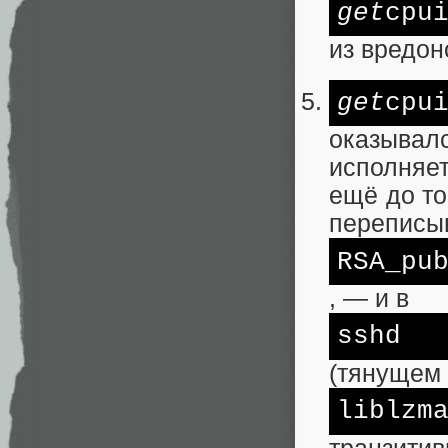
get
cpu
из вредон
get
cpu
оказыва
исполняе
ещё до то
переписы
RSA_pu
, — и в
sshd
(тянущем
liblzm