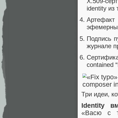
X.509-сер
identity из
Артефакт
эфемерны
Подпись п
журнале п
Сертифика
contained “
Три идеи, ко
Identity 
«Васю с 