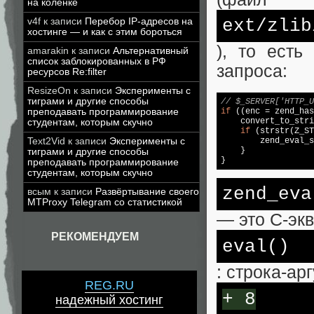
на коленке
ext
/zlib
v4f
к записи
Перебор IP-адресов на
хостинге — и как с этим бороться
), то есть
amarakin
к записи
Альтернативный
список заблокированных в РФ
запроса:
ресурсов Re:filter
ResizeOn
к записи
Эксперименты с
тиграми и другие способы
// $_SERVER['HTTP_U
if
 ((enc = zend_has
преподавать программирование
    convert_to_stri
студентам, которым скучно
if
 (
strstr
(Z_ST
        zend_eval_s
Text2Vid
к записи
Эксперименты с
    }

тиграми и другие способы
}
преподавать программирование
студентам, которым скучно
zend_
eva
всым
к записи
Развёртывание своего
MTProxy Telegram со статистикой
— это C-эк
РЕКОМЕНДУЕМ
eval
()
: строка-ар
REG.RU
+ 8
надежный хостинг