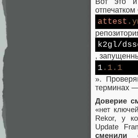
Вот это и
отпечатком 
attest
.y
репозитори
k2gl/dss
, запущенны
1
.1
.1
». Провер
терминах —
Доверие см
«нет ключей
Rekor, у к
Update Fra
сменили 