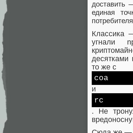
доставить —
единая то
потребителя
Классика
угнали n
криптомайн
десятками 
то же с
coa
и
rc
. Не трон
вредоносну
Сюда же 