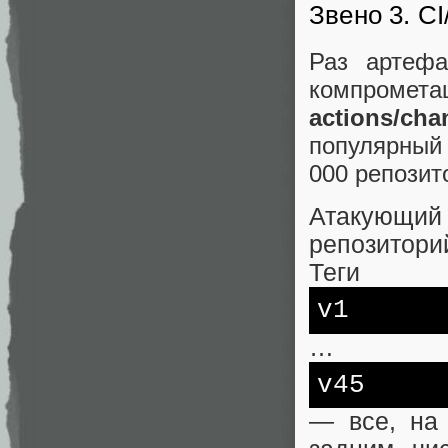
Звено 3. C
Раз артефа
компромет
actions/cha
популярный 
000 репозит
Атакующий
репозитори
Теги
v1
…
v45
— все, на