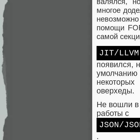
валялся, н
многое доде
невозможно
помощи FOR
самой секци
JIT/LLVM
появился, 
умолчанию
некоторых 
оверхеды.
Не вошли в
работы с
JSON
/JSO
.