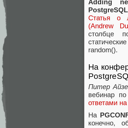
Adding ne
PostgreSQL
Статья о 
(Andrew Du
столбце п
статическ
random().
На конфер
PostgreSQ
Питер Айз
вебинар по
ответами на
На
PGCONF
конечно, 