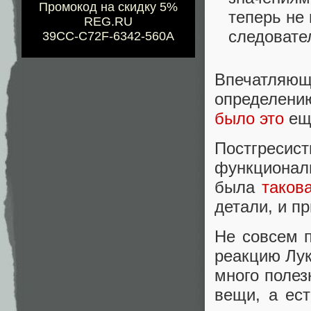
Промокод на скидку 5%
теперь не
REG.RU
следовате
39CC-C72F-6342-560A
Впечатляю
определен
было это
еще
Постгресис
функционал
была
таков
детали, и п
Не совсем п
реакцию Лук
много полез
вещи, а ес