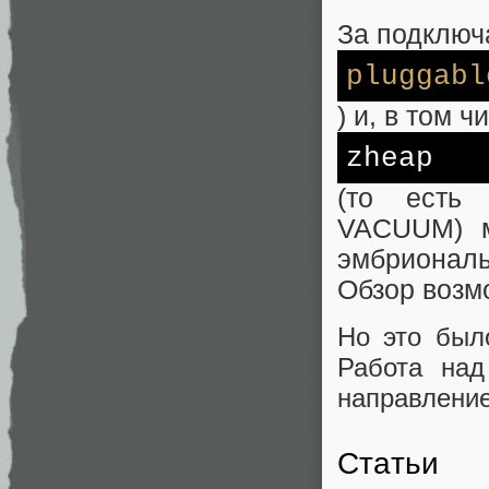
За подключ
pluggabl
) и, в том ч
zheap
(то есть
VACUUM) м
эмбрионал
Обзор возм
Но это был
Работа на
направление
Статьи