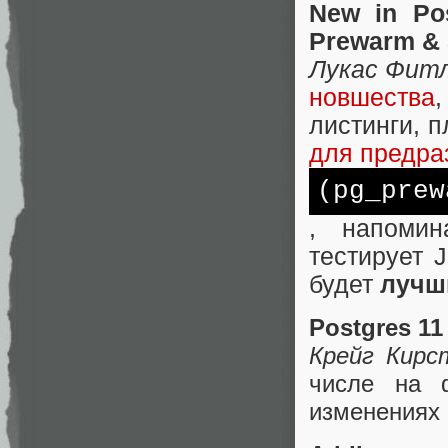
New in Pos
Prewarm & 
Лукас Фит
новшества
листинги, п
для предра
(pg_prew
, напомин
тестирует 
будет
лучш
Postgres 11
Крейг Кирс
числе на 
изменениях 