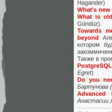
Hagander)
What's new
What is ol
Gündüz).
Towards mo
beyond
Алек
котором бу
закоммиченн
Также в про
PostgreSQL
Egret
)
Do you nee
Бартунова (P
Advanced 
Анастасии Л