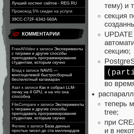
Лучший хостинг сайтов - REG.RU
тему) и 
Промокод 5% скидки на услуги
секция 
39CC-C72F-6342-560A
созданны
UPDATE 
КОММЕНТАРИИ
автомат
FreeAIVideo
к записи
Эксперименты
секцию;
с тиграми и другие способы
преподавать программирование
Postgre
студентам, которым скучно
(part
Влад
к записи
NAVIS —
многоцелевой быстросборный
беспилотный катамаран
во врем
Азат
к записи
Как я собрал LLM-
распаралл
печку на 4 GPU, и на что она
способна
теперь м
FileCompare
к записи
Эксперименты
с тиграми и другие способы
tree;
преподавать программирование
студентам, которым скучно
при CRE
Феликс
к записи
База данных
и в неко
простых чисел до ста миллиардов