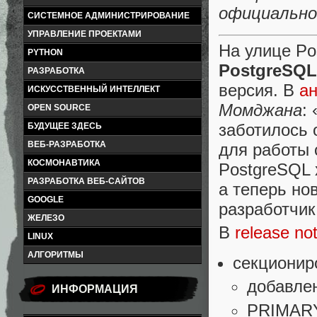
официальног
СИСТЕМНОЕ АДМИНИСТРИРОВАНИЕ
УПРАВЛЕНИЕ ПРОЕКТАМИ
На улице Po
PYTHON
PostgreSQL 
РАЗРАБОТКА
версия. В
а
ИСКУССТВЕННЫЙ ИНТЕЛЛЕКТ
Момджана
:
OPEN SOURCE
заботилось 
БУДУЩЕЕ ЗДЕСЬ
ВЕБ-РАЗРАБОТКА
для работы 
КОСМОНАВТИКА
PostgreSQL 
РАЗРАБОТКА ВЕБ-САЙТОВ
а теперь но
GOOGLE
разработчик
ЖЕЛЕЗО
В
release no
LINUX
АЛГОРИТМЫ
секционир
добавле
ИНФОРМАЦИЯ
PRIMARY