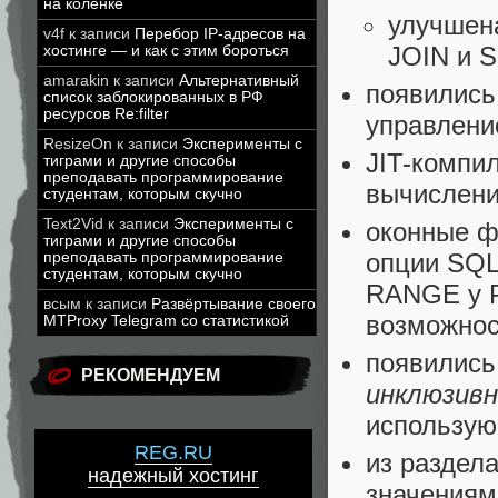
на коленке
улучшен
v4f
к записи
Перебор IP-адресов на
JOIN и 
хостинге — и как с этим бороться
amarakin
к записи
Альтернативный
появились
список заблокированных в РФ
ресурсов Re:filter
управлени
ResizeOn
к записи
Эксперименты с
JIT-компи
тиграми и другие способы
преподавать программирование
вычислени
студентам, которым скучно
Text2Vid
к записи
Эксперименты с
оконные ф
тиграми и другие способы
опции SQL
преподавать программирование
студентам, которым скучно
RANGE у 
всым
к записи
Развёртывание своего
возможнос
MTProxy Telegram со статистикой
появилис
РЕКОМЕНДУЕМ
инклюзив
использу
REG.RU
из раздел
надежный хостинг
значениям