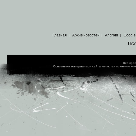
Главная
|
Архив новостей
|
Android
|
Google
Пуб
Все пра
Основными материалами сайта являются
архивные ко