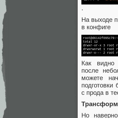
.
На выходе 
в конфиге
root@d6142f095c79:~
total 12

drwxr-xr-x 3 root r
drwxrwxrwt 1 root r
drwxr-x--- 2 root r
Как видно 
после небо
можете нач
подготовки 
с прода в те
Трансформ
Но наверно