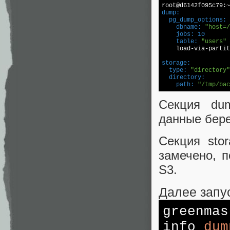
root@d6142f095c79:~
dump:
  pg_dump_options:
    dbname:
"host=/
    jobs:
10
    table:
"users"
storage:
  type:
"directory"
  directory:
    path:
"/tmp/bac
Секция du
данные бер
Секция sto
замечено, 
S3.
Далее запу
greenma
info
dum