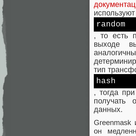
документац
используют
random
, то есть
выходе в
аналогич
детерминир
тип трансф
hash
, тогда пр
получать 
данных.
Greenmask 
он медленн