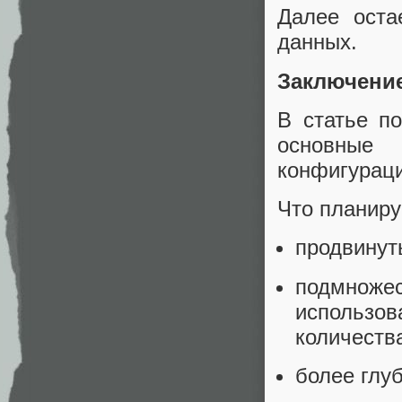
Далее оста
данных.
Заключени
В статье п
основные
конфигурац
Что планиру
продвину
подмноже
использо
количеств
более глу