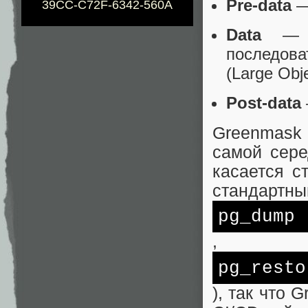
Pre-data
— 
39CC-C72F-6342-560A
Data
— са
последов
(Large Obje
Post-data
Greenmask 
самой сере
касается с
стандартны
pg_dump
,
pg_resto
), так что