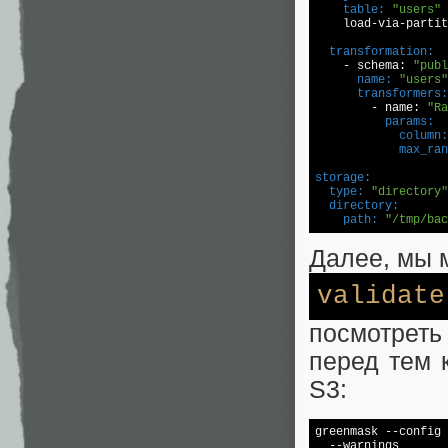
    table:
"users"
  transformation:

    - schema: 
"publ
      name:
"users"
      transformers:

        - name: 
"Ra
          params:
            column:
            max_ran
storage:
  type:
"directory"
  directory:
    path:
"/tmp/bac
Далее, мы 
validate
посмотрет
перед тем 
S3:
greenmask --config 
  --warnings 
