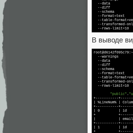
  --data 

  --diff 

  --schema 

  --format=text 

  --table-format=ve
  --transformed-onl
  --rows-limit=10
В выводе в
root@d6142f095c79:~
  --warnings 

  --data 

  --diff 

  --schema 

  --format=text 

  --table-format=ve
  --transformed-onl
  --rows-limit=10

"public"
.
"u
+-----------+------
| %LineNum% | Colum
+-----------+------
| 0         | id   
+           +------
|           | email
+-----------+------
| 1         | id   
+           +------