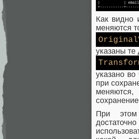
|           | email
+-----------+------
Как видно 
меняются то
Original
указаны те 
Transfor
указано во
при сохран
меняются,
сохранение
При этом
достаточн
использова