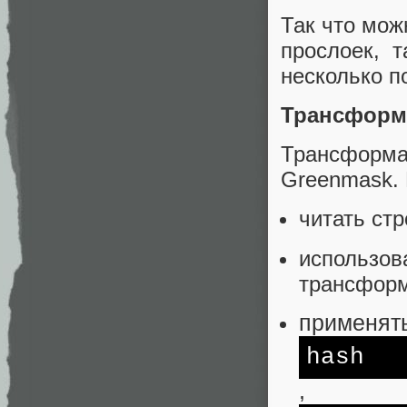
Так что мож
прослоек, 
несколько п
Трансформ
Трансфор
Greenmask. 
читать ст
использов
трансформ
применят
hash
,