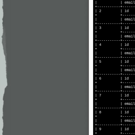
|           | email
+-----------+------
| 2         | id   
+           +------
|           | email
+-----------+------
| 3         | id   
+           +------
|           | email
+-----------+------
| 4         | id   
+           +------
|           | email
+-----------+------
| 5         | id   
+           +------
|           | email
+-----------+------
| 6         | id   
+           +------
|           | email
+-----------+------
| 7         | id   
+           +------
|           | email
+-----------+------
| 8         | id   
+           +------
|           | email
+-----------+------
| 9         | id   
+           +------