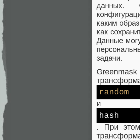
данных. 
конфигурац
каким образ
как сохрани
Данные могу
персональн
задачи.
Greenmask
трансформа
random
и
hash
. При это
трансформ