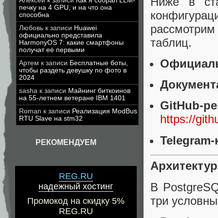
Ниже в ст
Алексей
к записи
Как я собрал LLM-
печку на 4 GPU, и на что она
конфигурац
способна
рассмотри
Любовь
к записи
Huawei
официально представила
таблиц.
HarmonyOS 7: какие смартфоны
получат её первыми
Официаль
Артем
к записи
Бесплатные боты,
чтобы раздеть девушку по фото в
2024
Документ
sasha
к записи
Майнинг биткоинов
на 55-летнем ветеране IBM 1401
GitHub-р
Roman
к записи
Реализация ModBus
https://gi
RTU Slave на stm32
Telegram-
РЕКОМЕНДУЕМ
Архитектура
REG.RU
В PostgreSQ
надежный хостинг
три условны
Промокод на скидку 5%
REG.RU