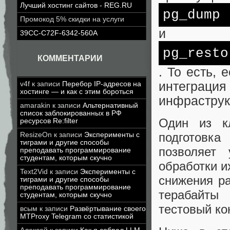
Лучший хостинг сайтов - REG.RU
pg_dump
Промокод 5% скидки на услуги
и
39CC-C72F-6342-560A
pg_resto
КОММЕНТАРИИ
. То есть,
интеграци
v4f
к записи
Перебор IP-адресов на
хостинге — и как с этим бороться
инфраструк
amarakin
к записи
Альтернативный
список заблокированных в РФ
Один из к
ресурсов Re:filter
подготовка
ResizeOn
к записи
Эксперименты с
тиграми и другие способы
позволяет 
преподавать программирование
студентам, которым скучно
обработки и
Text2Vid
к записи
Эксперименты с
снижения ра
тиграми и другие способы
преподавать программирование
терабайты
студентам, которым скучно
тестовый ко
всым
к записи
Развёртывание своего
MTProxy Telegram со статистикой