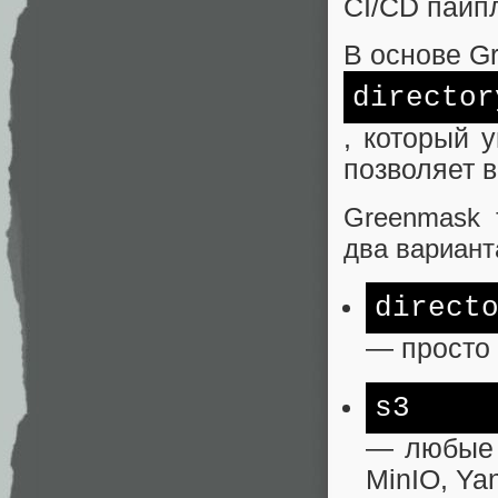
CI/CD пайпл
В основе G
director
, который 
позволяет в
Greenmask 
два вариант
direct
— просто 
s3
— любые 
MinIO, Yan