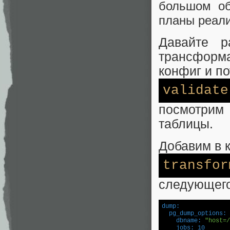
большом об
планы реали
Давайте р
трансформ
конфиг и п
validate
посмотрим
таблицы.
Добавим в 
transfor
следующего
dump:
  pg_dump_options:
    dbname:
"host=/
    jobs:
10