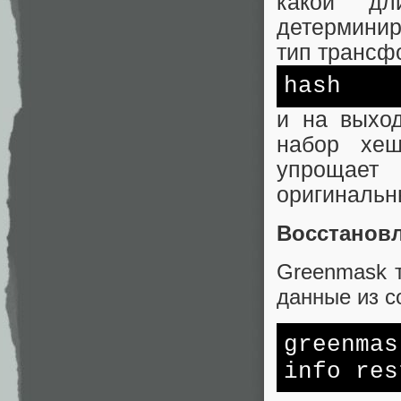
какой д
детерминир
тип трансф
hash
и на выход
набор хеш
упрощает
оригинальн
Восстанов
Greenmask т
данные из с
greenma
info res