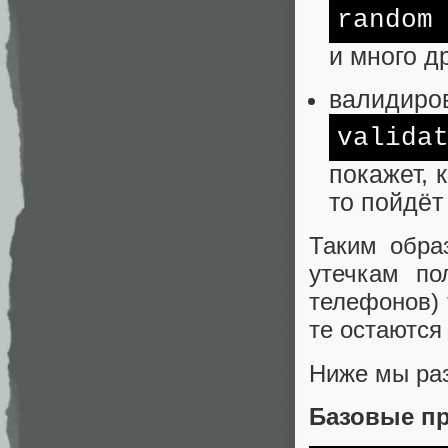
random
и много д
валидиро
valida
покажет, 
то пойдёт 
Таким обра
утечкам по
телефонов)
те остаются
Ниже мы ра
Базовые п