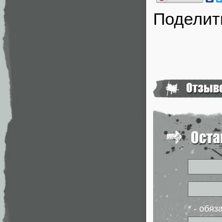
Поделит
* - обя