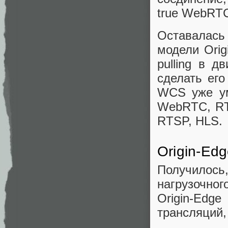
true WebRTC 
Оставалась
модели Orig
pulling в д
сделать его
WCS уже ум
WebRTC, RT
RTSP, HLS.
Origin-Ed
Получилос
нагрузочно
Origin-E
трансляций, 