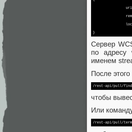
                uri
                rem
loc
}
Сервер WCS
по адресу w
именем str
После этог
/rest-api/pull/find
чтобы вывес
Или команд
/rest-api/pull/term