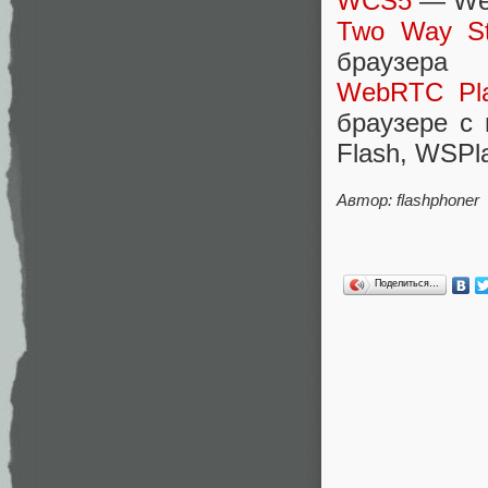
WCS5
— Web
Two Way St
браузера
WebRTC Pla
браузере с
Flash, WSPl
Автор: flashphoner
Поделиться…