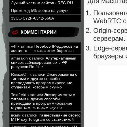
для масшта
Лучший хостинг сайтов - REG.RU
Промокод 5% скидки на услуги
Пользоват
39CC-C72F-6342-560A
WebRTC се
Origin-сер
КОММЕНТАРИИ
серверам.
v4f
к записи
Перебор IP-адресов на
Edge-серв
хостинге — и как с этим бороться
браузеры 
amarakin
к записи
Альтернативный
список заблокированных в РФ
ресурсов Re:filter
ResizeOn
к записи
Эксперименты с
тиграми и другие способы
преподавать программирование
студентам, которым скучно
Text2Vid
к записи
Эксперименты с
тиграми и другие способы
преподавать программирование
студентам, которым скучно
всым
к записи
Развёртывание своего
MTProxy Telegram со статистикой