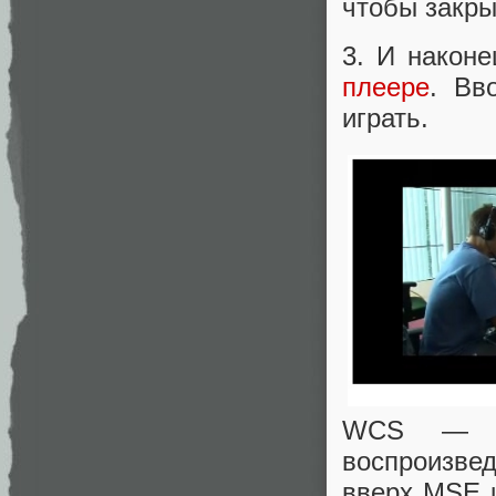
чтобы закры
3. И наконе
плеере
. Вв
играть.
WCS — се
воспроизвед
вверх MSE 