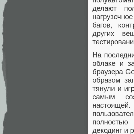
делают по
нагрузочно
багов, кон
других ве
тестировани
На последни
облаке и з
браузера Go
образом за
тянули и иг
самым соз
настоящей. 
пользовате
полностью
декодинг и 