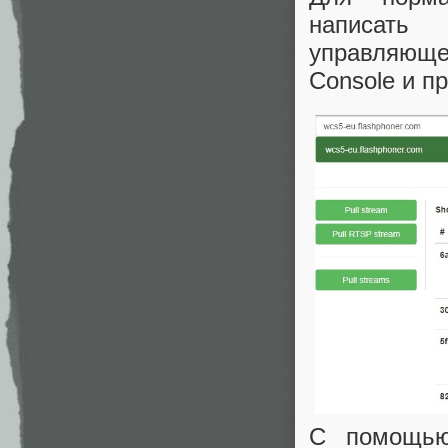
написать
управляюще
Console и п
С помощью