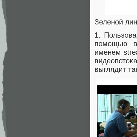
Зеленой лин
1. Пользова
помощью в
именем stre
видеопото
выглядит та