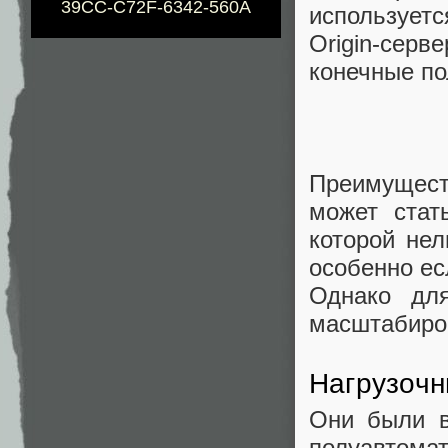
39CC-C72F-6342-560A
использует
Origin-сер
конечные по
Преимущест
может стат
которой не
особенно ес
Однако дл
масштабиро
Нагрузочн
Они были в
полуавтома