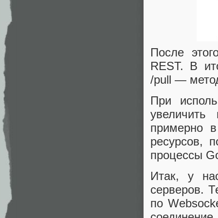
После этог
REST. В ит
/pull — мет
При испол
увеличить 
примерно в
ресурсов, 
процессы G
Итак, у на
серверов. 
по Websocke
соединение,