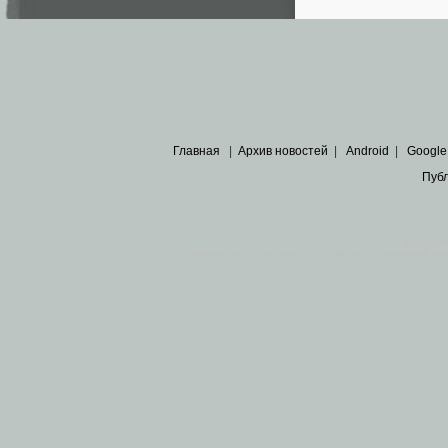
Главная
|
Архив новостей
|
Android
|
Google
Пуб
Все пра
Основными материалами сайта являются
архивные ко