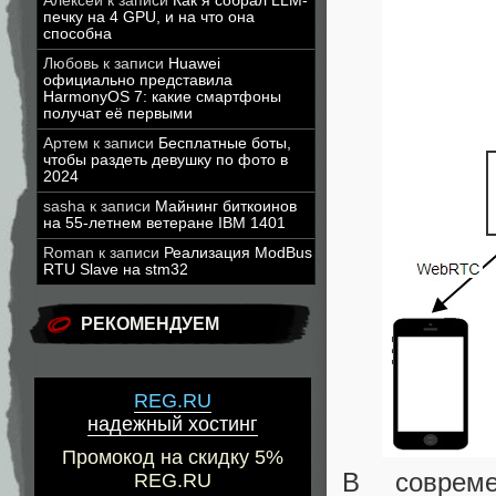
Алексей
к записи
Как я собрал LLM-
печку на 4 GPU, и на что она
способна
Любовь
к записи
Huawei
официально представила
HarmonyOS 7: какие смартфоны
получат её первыми
Артем
к записи
Бесплатные боты,
чтобы раздеть девушку по фото в
2024
sasha
к записи
Майнинг биткоинов
на 55-летнем ветеране IBM 1401
Roman
к записи
Реализация ModBus
RTU Slave на stm32
РЕКОМЕНДУЕМ
REG.RU
надежный хостинг
Промокод на скидку 5%
В соврем
REG.RU