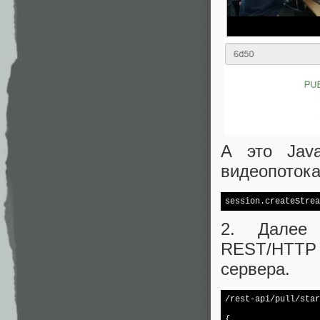
А это Java
видеопоток
session.createStrea
2. Далее 
REST/HTTP A
сервера.
/rest-api/pull/star
{
