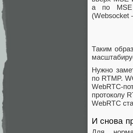
а по MSE 
(Websocket 
Таким образ
масштабиру
Нужно заме
по RTMP. W
WebRTC-по
протоколу R
WebRTC ста
И снова п
Для норма