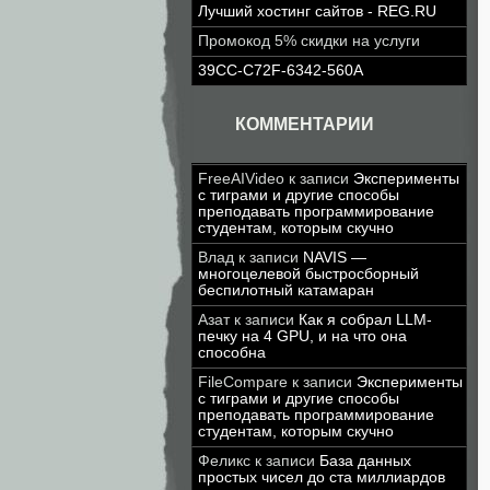
Лучший хостинг сайтов - REG.RU
Промокод 5% скидки на услуги
39CC-C72F-6342-560A
КОММЕНТАРИИ
FreeAIVideo
к записи
Эксперименты
с тиграми и другие способы
преподавать программирование
студентам, которым скучно
Влад
к записи
NAVIS —
многоцелевой быстросборный
беспилотный катамаран
Азат
к записи
Как я собрал LLM-
печку на 4 GPU, и на что она
способна
FileCompare
к записи
Эксперименты
с тиграми и другие способы
преподавать программирование
студентам, которым скучно
Феликс
к записи
База данных
простых чисел до ста миллиардов