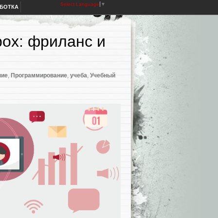
Select Language
▼
АБОТКА
box: фриланс и
ние
,
Программирование
,
учеба
,
Учебный