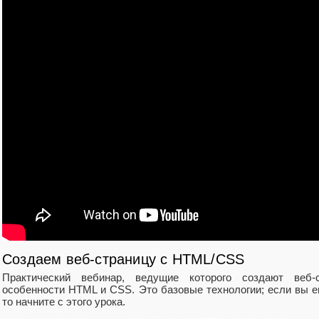
Создаем веб-страницу с HTML/CSS
Практический вебинар, ведущие которого создают веб-с
особенности HTML и CSS. Это базовые технологии; если вы е
то начните с этого урока.