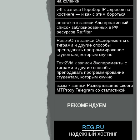
на коленке
v4f
к записи
Перебор IP-адресов на
хостинге — и как с этим бороться
amarakin
к записи
Альтернативный
список заблокированных в РФ
ресурсов Re:filter
ResizeOn
к записи
Эксперименты с
тиграми и другие способы
преподавать программирование
студентам, которым скучно
Text2Vid
к записи
Эксперименты с
тиграми и другие способы
преподавать программирование
студентам, которым скучно
всым
к записи
Развёртывание своего
MTProxy Telegram со статистикой
РЕКОМЕНДУЕМ
REG.RU
надежный хостинг