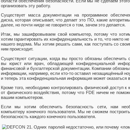
области обеспечения безопасности. Если мы не сделаем этого,
организовать эту работу.
Существует масса документации на программное обеспеч
диска, которая описывает, что делает это ПО, какие алгоритмы
далее, но почти нигде не говорится о том, зачем это делается.
Итак, мы зашифровываем свой компьютер, потому что хоти
хотим гарантировать их конфиденциальность и то, что никто не
нашего ведома. Мы хотим решать сами, как поступать со свои
ним происходит.
Существуют ситуации, когда вы просто обязаны обеспечить с
вы юрист или врач, обладающей конфиденциальной инфор
финансовой и бухгалтерской документации. Компании обязаны
информации, например, если кто-то оставил незащищённый ноу
и теперь эта конфиденциальная информация может оказаться в
Кроме того, необходимо контролировать физический доступ к 
от физического воздействия, потому что FDE ничем не поможе
вашим компьютером.
Если мы хотим обеспечить безопасность сети, нам необ
компьютеру конечного пользователя. Мы не сможем построить
безопасность каждого конечного пользователя.