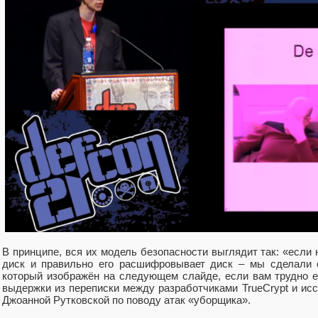
В принципе, вся их модель безопасности выглядит так: «есл
диск и правильно его расшифровывает диск – мы сделали с
который изображён на следующем слайде, если вам трудно ег
выдержки из переписки между разработчиками TrueCrypt и ис
Джоанной Рутковской по поводу атак «уборщика».