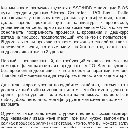
Как мы знаем, загрузчик грузится с SSD/HDD с помощью BIOS
пути передачи данных Storage Controller – PCI Bus – Platfo
запрашивает у пользователя данные аутентификации, такие
Далее пароль проходит путь от клавиатуры к процессору,
управление на себя, при этом оба компонента – ОС и ключ —
обеспечить прозрачность процесса шифрования и дешифро
взгляд на процесс, предполагающий, что никто не попытается 
Я думаю, что вы прекрасно знаете несколько способов, как э
перечислим вещи, которые могут пойти не так, если кто-
подразделяю атаки на 3 уровня.
Первый – неинвазионный, не требующий захвата вашего ком
помощью флеш-накопителя с вредоносным ПО. Вам не нужно «р
без проблем подсоединить к ней любой аппаратный компоне
Thunderbolt – новейший адаптер Apple, предоставляющий откры
Для атак второго уровня понадобится отвёртка, потому что
удалить какой-либо компонент системы, чтобы иметь дело с 
среде. Третий уровень, или «атака паяльником», является 
либо добавляете, либо модифицируете компоненты системы, т
взломать.
Одним из типов атак первого уровня является скомпрометиро
под названием атака «evil maid», где вам нужно выполнит
рамках процесса загрузки системы, что-то, что вы можете заг
информацию пользователя, чтобы затем получить дос