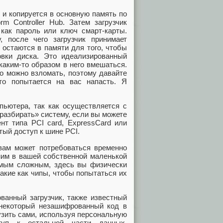
 и копируется в основную память по
rm Controller Hub. Затем загрузчик
 как пароль или ключ смарт-карты.
 после чего загрузчик принимает
 остаются в памяти для того, чтобы
вки диска. Это идеализированный
каким-то образом в него вмешаться.
то можно взломать, поэтому давайте
то попытается на вас напасть. Я
пьютера, так как осуществляется с
азбирать» систему, если вы можете
нт типа PCI card, ExpressСard или
тый доступ к шине PCI.
 вам может потребоваться временно
ним в вашей собственной маленькой
самым сложным, здесь вы физически
акие как чипы, чтобы попытаться их
ванный загрузчик, также известный
ь некоторый незашифрованный код в
рузить сами, используя персональную
туп к остальной части данных,