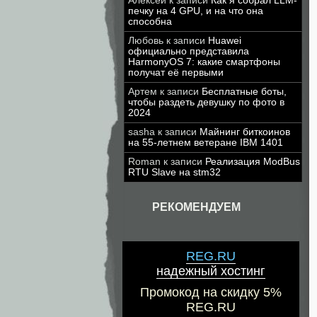
Алексей
к записи
Как я собрал LLM-
печку на 4 GPU, и на что она
способна
Любовь
к записи
Huawei
официально представила
HarmonyOS 7: какие смартфоны
получат её первыми
Артем
к записи
Бесплатные боты,
чтобы раздеть девушку по фото в
2024
sasha
к записи
Майнинг биткоинов
на 55-летнем ветеране IBM 1401
Roman
к записи
Реализация ModBus
RTU Slave на stm32
РЕКОМЕНДУЕМ
REG.RU
надежный хостинг
Промокод на скидку 5%
REG.RU