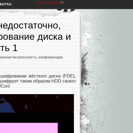
Select Language
▼
АБОТКА
едостаточно,
ование диска и
ть 1
онная безопасность
,
конференции
,
 шифровании жёсткого диска (FDE),
то шифрует таким образом HDD своего
fCon!