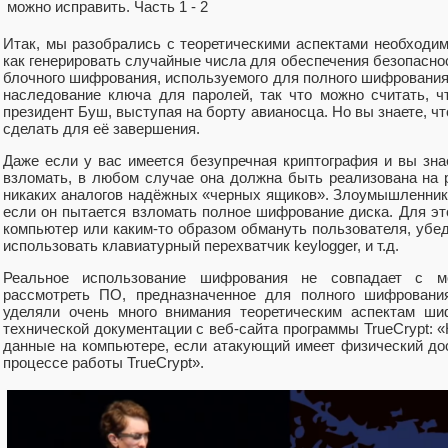
Итак, мы разобрались с теоретическими аспектами необходи
как генерировать случайные числа для обеспечения безопасно
блочного шифрования, используемого для полного шифрования
наследование ключа для паролей, так что можно считать, ч
президент Буш, выступая на борту авианосца. Но вы знаете, что
сделать для её завершения.
Даже если у вас имеется безупречная криптография и вы зна
взломать, в любом случае она должна быть реализована на р
никаких аналогов надёжных «черных ящиков». Злоумышленнику
если он пытается взломать полное шифрование диска. Для эт
компьютер или каким-то образом обмануть пользователя, убед
использовать клавиатурный перехватчик keylogger, и т.д.
Реальное использование шифрования не совпадает с м
рассмотреть ПО, предназначенное для полного шифрования
уделяли очень много внимания теоретическим аспектам ши
технической документации с веб-сайта программы TrueCrypt: 
данные на компьютере, если атакующий имеет физический дос
процессе работы TrueCrypt».