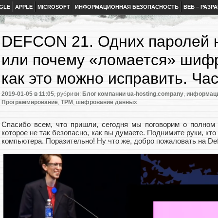
GLE
APPLE
MICROSOFT
ИНФОРМАЦИОННАЯ БЕЗОПАСНОСТЬ
ВЕБ – РАЗР
DEFCON 21. Одних паролей н
или почему «ломается» шифр
как это можно исправить. Час
2019-01-05
в 11:05
, рубрики:
Блог компании ua-hosting.company
,
информаци
Программирование
,
ТРМ
,
шифрование данных
Спасибо всем, что пришли, сегодня мы поговорим о полном
которое не так безопасно, как вы думаете. Поднимите руки, к
компьютера. Поразительно! Ну что же, добро пожаловать на De