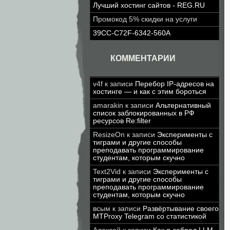
Лучший хостинг сайтов - REG.RU
Промокод 5% скидки на услуги
39CC-C72F-6342-560A
КОММЕНТАРИИ
v4f
к записи
Перебор IP-адресов на
хостинге — и как с этим бороться
amarakin
к записи
Альтернативный
список заблокированных в РФ
ресурсов Re:filter
ResizeOn
к записи
Эксперименты с
тиграми и другие способы
преподавать программирование
студентам, которым скучно
Text2Vid
к записи
Эксперименты с
тиграми и другие способы
преподавать программирование
студентам, которым скучно
всым
к записи
Развёртывание своего
MTProxy Telegram со статистикой