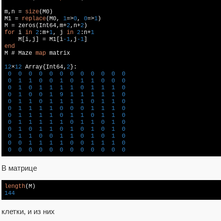
m,n = 
size
(M0)

M1 = 
replace
(M0, 
1
=>
0
, 
0
=>
1
)

M = zeros(Int64,m+
2
,n+
2
for
 i 
in
2
:m+
1
, j 
in
2
:n+
1
    M[i,j] = M1[i
-1
,j
-1
end

M # Maze 
map
 matrix 

12
×
12
Array
{Int64,
2
}:

0
0
0
0
0
0
0
0
0
0
0
0
0
1
1
0
0
1
0
1
1
0
0
0
0
1
0
1
1
1
1
0
1
1
1
0
0
1
0
0
1
9
1
1
1
1
1
0
0
1
1
0
1
1
1
1
0
1
1
0
0
1
1
1
1
0
0
0
1
1
1
0
0
1
1
1
1
0
1
1
0
1
1
0
0
1
1
1
1
1
0
1
1
0
1
0
0
1
0
1
1
0
1
0
1
0
1
0
0
1
1
0
0
1
1
0
1
0
1
0
0
0
1
1
1
1
0
0
1
1
1
0
0
0
0
0
0
0
0
0
0
0
0
0
В матрице
length
144
клетки, и из них