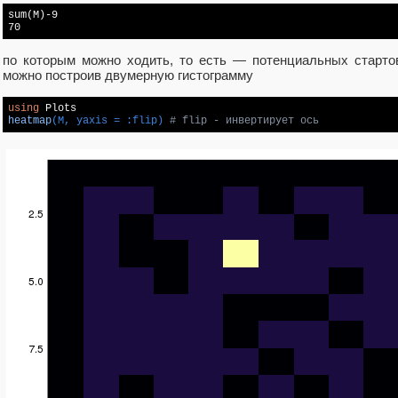
sum(M)-9 

70
по которым можно ходить, то есть — потенциальных старто
можно построив двумерную гистограмму
using
heatmap
(M, yaxis = :flip)
# flip - инвертирует ось