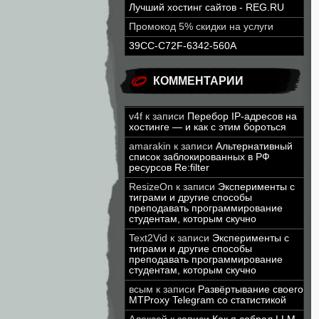
Лучший хостинг сайтов - REG.RU
Промокод 5% скидки на услуги
39CC-C72F-6342-560A
КОММЕНТАРИИ
v4f
к записи
Перебор IP-адресов на
хостинге — и как с этим бороться
amarakin
к записи
Альтернативный
список заблокированных в РФ
ресурсов Re:filter
ResizeOn
к записи
Эксперименты с
тиграми и другие способы
преподавать программирование
студентам, которым скучно
Text2Vid
к записи
Эксперименты с
тиграми и другие способы
преподавать программирование
студентам, которым скучно
всым
к записи
Развёртывание своего
MTProxy Telegram со статистикой