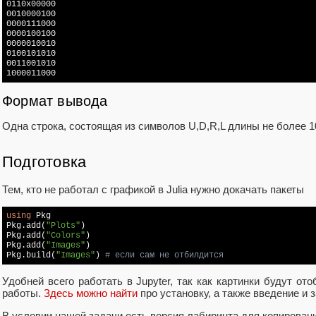
0110x00000

0010000100

0000111000

0000100100

0000010010

0100101010

0011001010

1000011000
Формат вывода
Одна строка, состоящая из символов U,D,R,L длины не более 1
Подготовка
Тем, кто не работал с графикой в Julia нужно докачать пакеты
using
 Pkg

Pkg.add(
"Plots"
)

Pkg.add(
"Colors"
)

Pkg.add(
"Images"
)

Pkg.build(
"Images"
) 
# если сам не отбилдится
Удобней всего работать в Jupyter, так как картинки будут от
работы.
Здесь можно найти
про установку, а также введение и
В условии нашей задачи есть версия лабиринта для копирован