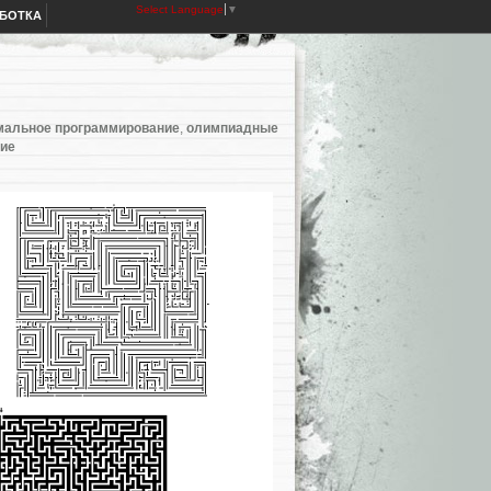
Select Language
▼
АБОТКА
мальное программирование
,
олимпиадные
ние