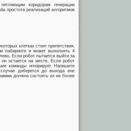
петляющим коридорам генерации
ulia простота реализаций алгоритмов
екоторых клетках стоят препятствия,
ом лабиринте и может выполнять 4
влево. Если робот пытается выйти за
 он остается на месте. Если робот
шие команды игнорирует. Напишите
 случае доберется до выхода вне
грамма должна состоять из не более