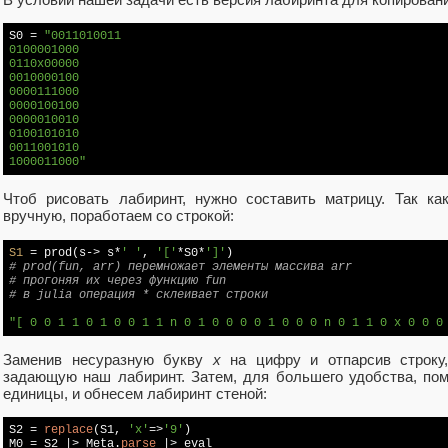
S0
 = 
"0011010011

0100001000

0110x00000

0010000100

0000111000

0000100100

0000010010

0100101010

0011001010

1000011000"
Чтоб рисовать лабиринт, нужно составить матрицу. Так ка
вручную, поработаем со строкой:
S1
 = prod(s-> s*
' '
, 
'['
*S0*
']'
# prod(fun, arr) перемножает элементы массива arr 
# прогоняя их через функцию fun
# в julia операция * склеивает строки
"[ 0 0 1 1 0 1 0 0 1 1 n 0 1 0 0 0 0 1 0 0 0 n 0 1 1 0 x 0 0 0
Заменив несуразную букву
х
на цифру и отпарсив строку
задающую наш лабиринт. Затем, для большего удобства, пом
единицы, и обнесем лабиринт стеной:
S2 = 
replace
(S1, 
'x'
=>
'9'
)

M0 = S2 |> Meta.
parse
 |> eval
