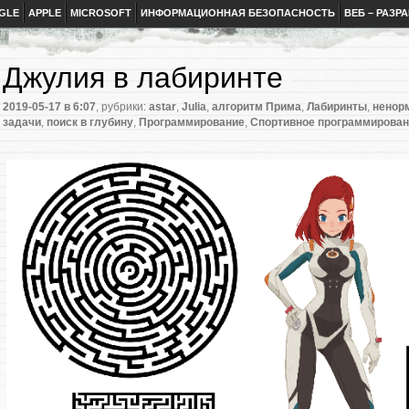
GLE
APPLE
MICROSOFT
ИНФОРМАЦИОННАЯ БЕЗОПАСНОСТЬ
ВЕБ – РАЗР
Джулия в лабиринте
2019-05-17
в 6:07
, рубрики:
astar
,
Julia
,
алгоритм Прима
,
Лабиринты
,
ненор
задачи
,
поиск в глубину
,
Программирование
,
Спортивное программирова