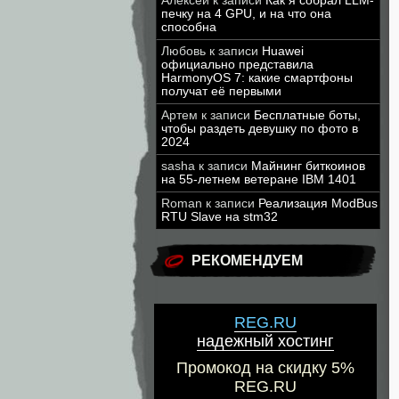
Алексей
к записи
Как я собрал LLM-
печку на 4 GPU, и на что она
способна
Любовь
к записи
Huawei
официально представила
HarmonyOS 7: какие смартфоны
получат её первыми
Артем
к записи
Бесплатные боты,
чтобы раздеть девушку по фото в
2024
sasha
к записи
Майнинг биткоинов
на 55-летнем ветеране IBM 1401
Roman
к записи
Реализация ModBus
RTU Slave на stm32
РЕКОМЕНДУЕМ
REG.RU
надежный хостинг
Промокод на скидку 5%
REG.RU