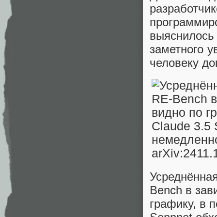
разработч
программи
выяснилось
заметного у
человеку до
Усреднённая
Bench в зав
графику, в 