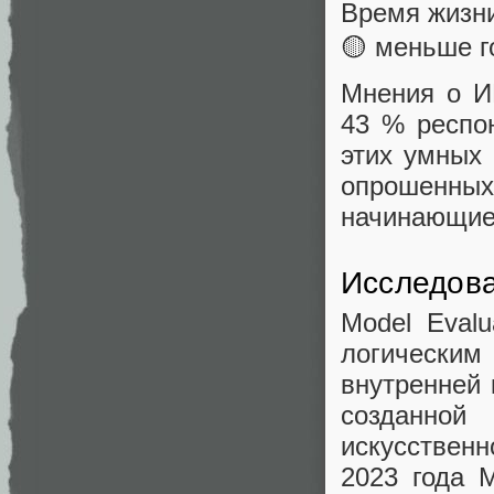
Время жизни
🟡 меньше го
Мнения о И
43 % респон
этих умных
опрошенны
начинающие,
Исследов
Model Eval
логически
внутренней 
созданной
искусствен
2023 года 