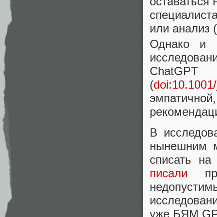
оставаться 
специалиста
или анализ
Однако и 
исследовани
ChatG
(
doi:10.1001
эмпатичной
рекомендаци
В исследов
нынешним м
списать на
писали
про
недопусти
исследовани
уже БЯМ GP