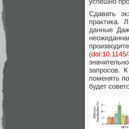
успешно пр
Cдавать э
практика. 
данные Даж
неожидан
производ
(
doi:10.1145
значительн
запросов. 
поменять по
будет совет