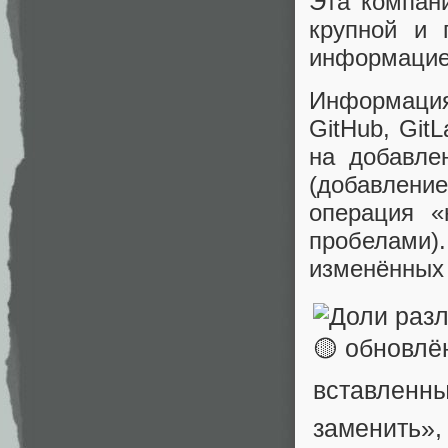
Эта компани
крупной и 
информацие
Информация
GitHub, Git
на добавле
(добавлени
операция «
пробелами).
изменённых 