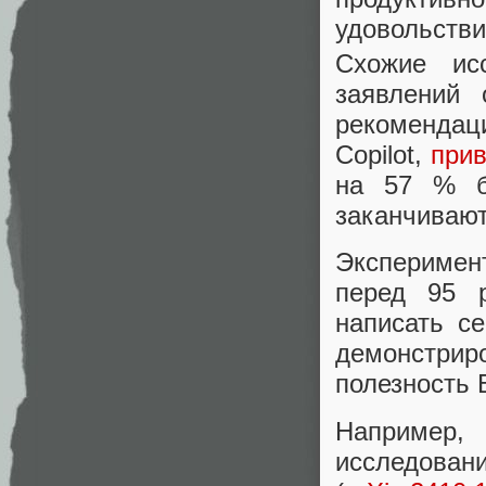
удовольств
Схожие ис
заявлений 
рекомендаци
Copilot,
прив
на 57 % б
заканчивают
Эксперимент
перед 95 
написать с
демонстри
полезность 
Например,
исследован