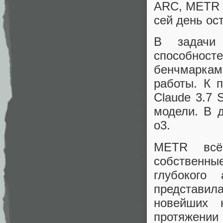
ARC, METR 
сей день ос
В задачи
способнос
бенчмаркам
работы. К 
Claude 3.7 
модели. В 
o3.
METR всё
собственны
глубокого
представи
новейших 
протяжен