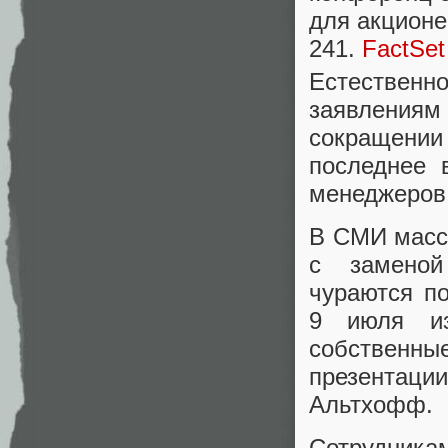
для акционе
241.
FactSet
Естественн
заявлениям
сокращени
последнее
менеджеров 
В СМИ масс
с заменой
чураются п
9 июля и
собственн
презентаци
Альтхофф.
Сотрудника