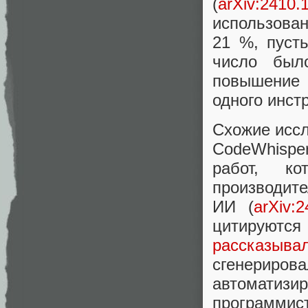
(
arXiv:2410.
использован
21 %, пуст
число бы
повышение 
одного инст
Схожие иссл
CodeWhispe
работ, ко
производите
ИИ (
arXiv:
цитируются
рассказыва
сгенериро
автоматизи
программист