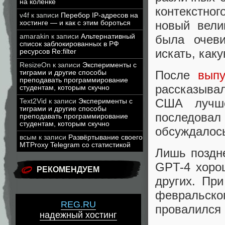
на коленке
контекстно
v4f
к записи
Перебор IP-адресов на
новый вели
хостинге — и как с этим бороться
amarakin
к записи
Альтернативный
была очеви
список заблокированных в РФ
искать, как
ресурсов Re:filter
ResizeOn
к записи
Эксперименты с
После
выпу
тиграми и другие способы
преподавать программирование
рассказывал
студентам, которым скучно
США лучш
Text2Vid
к записи
Эксперименты с
тиграми и другие способы
последова
преподавать программирование
студентам, которым скучно
обсуждалось
всым
к записи
Развёртывание своего
MTProxy Telegram со статистикой
Лишь поздн
GPT-4 хоро
РЕКОМЕНДУЕМ
других. Пр
февральск
REG.RU
провалился 
надежный хостинг