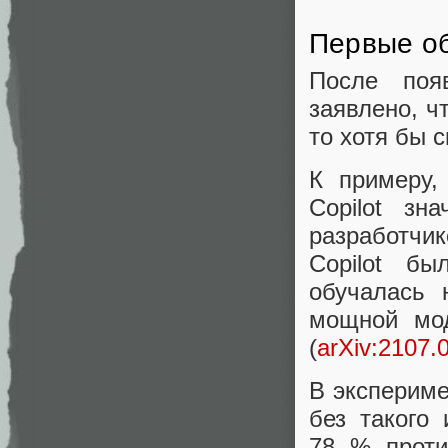
Первые о
После поя
заявлено, ч
то хотя бы 
К примеру,
Copilot зн
разработчи
Copilot б
обучалась 
мощной мод
(
arXiv:2107.
В экспериме
без такого
78 % проти