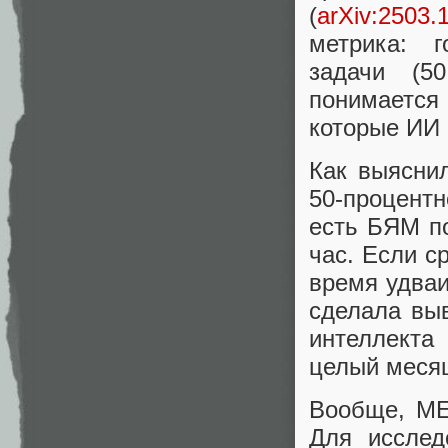
(
arXiv:2503.
метрика: г
задачи (50
понимается 
которые ИИ 
Как выяснил
50-процентн
есть БЯМ по
час. Если с
время удваи
сделала выв
интеллекта
целый месяц
Вообще, ME
Для исслед