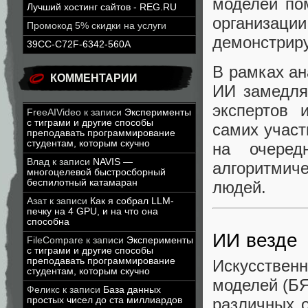
моделей по
Лучший хостинг сайтов - REG.RU
организац
Промокод 5% скидки на услуги
демонстриру
39CC-C72F-6342-560A
В рамках ан
КОММЕНТАРИИ
ИИ замедля
экспертов 
FreeAIVideo
к записи
Эксперименты
с тиграми и другие способы
самих участ
преподавать программирование
студентам, которым скучно
на очеред
Влад
к записи
NAVIS —
алгоритмич
многоцелевой быстросборный
беспилотный катамаран
людей.
Азат
к записи
Как я собрал LLM-
печку на 4 GPU, и на что она
способна
ИИ везде
FileCompare
к записи
Эксперименты
с тиграми и другие способы
преподавать программирование
Искусстве
студентам, которым скучно
моделей (БЯ
Феликс
к записи
База данных
простых чисел до ста миллиардов
различных 