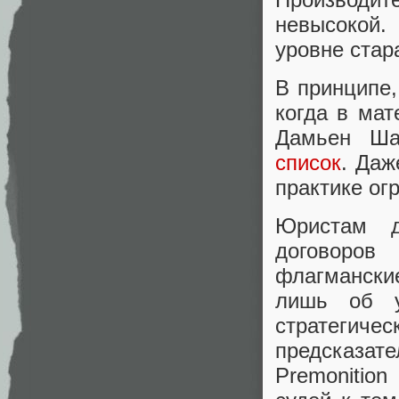
невысокой.
уровне стар
В принципе,
когда в ма
Дамьен Ша
список
. Даж
практике ог
Юристам 
договоро
флагмански
лишь об у
стратегич
предсказа
Premonitio