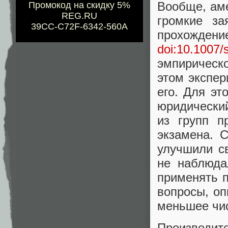
Вообще, аме
Промокод на скидку 5%
REG.RU
громкие за
39CC-C72F-6342-560A
прохожд
doi:10.1007
эмпирическ
этом экспе
его. Для эт
юридический
из групп п
экзамена. 
улучшили с
не наблюда
применять п
вопросы, оп
меньшее чис
Производ