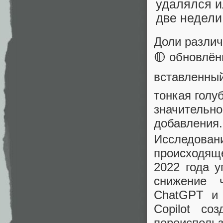
Доли различ
🟡 обновлён
вставленный
тонкая голу
значительно
добавления
Исследован
происходяще
2022 года 
снижение 
ChatGPT и 
Copilot со
переисполь