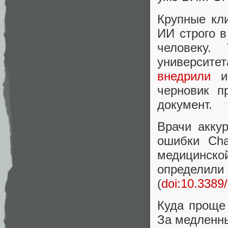
Крупные кли
ИИ строго 
человеку.
университет
внедрили
ис
черновик п
документ.
Врачи акку
ошибки Cha
медицинско
определ
(
doi:10.3389
Куда проще
За медленны