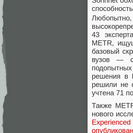
Sonnnet обх
способность
Любопытн
высокорепр
43 эксперт
METR, ищущ
базовый скр
вузов — с
подопытны
решения в 
решили не 
учтена 71 п
Также METR
нового иссл
Experienc
опубликова