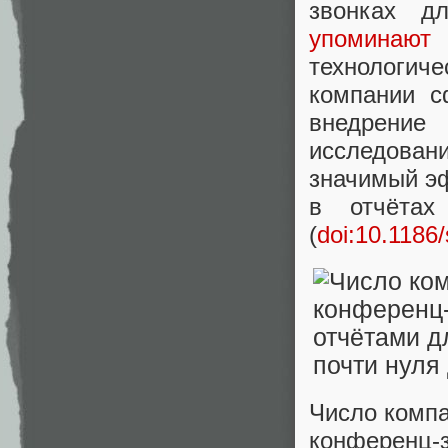
звонках д
упоминают
И
технологиче
компании с
внедрение
исследова
значимый э
в отчёта
(
doi:10.1186
Число компа
конференц-