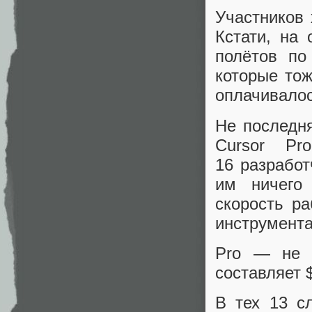
Участников 
Кстати, на
полётов по
которые то
оплачивалос
Не последн
Cursor P
16 разработ
им ничего
скорость р
инструмента
Pro — не с
составляет $
В тех 13 сл