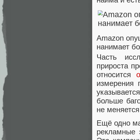
Amazon опущ
нанимает бо
Часть иссл
прироста пр
относится
измерения 
указываетс
больше баго
не меняется
Ещё одно ма
рекламные 