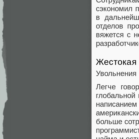
сэкономил п
в дальнейш
отделов пр
вяжется с 
разработчико
Жестокая 
Увольнения 
Легче гово
глобальной 
написанием
американск
больше сотр
программис
найма и ест