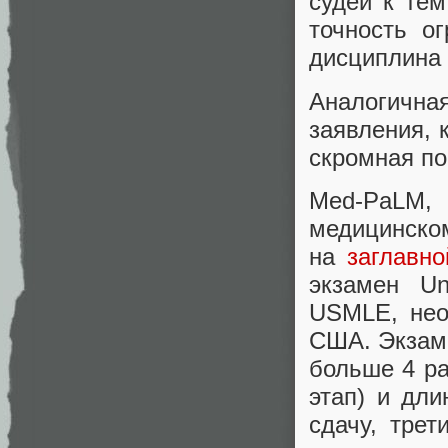
судей к те
точность о
дисциплина 
Аналогична
заявления, 
скромная по
Med-PaLM,
медицинско
на
заглавно
экзамен Un
USMLE, нео
США. Экзаме
больше 4 ра
этап) и дл
сдачу, трет