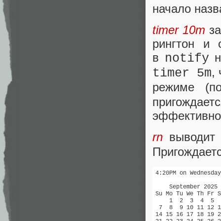
начало назв
timer 10m
за
рингтон и 
в
н
notify
,
timer 5m
режиме (п
пригожда
эффективног
rn
выводит 
Пригождаетс
4:20PM on Wednesday
    September 2025

Su Mo Tu We Th Fr S
    1  2  3  4  5  
 7  8  9 10 11 12 1
14 15 16 17 18 19 2