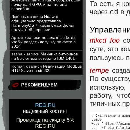
Алексей
к записи
Как я собрал LLM-
То есть я к
печку на 4 GPU, и на что она
способна
через
в д
cd
Любовь
к записи
Huawei
официально представила
HarmonyOS 7: какие смартфоны
Управлен
получат её первыми
Артем
к записи
Бесплатные боты,
mkcd foo
со
чтобы раздеть девушку по фото в
2024
сути, это к
sasha
к записи
Майнинг биткоинов
пользуюсь п
на 55-летнем ветеране IBM 1401
Roman
к записи
Реализация ModBus
tempe
созда
RTU Slave на stm32
По существ
РЕКОМЕНДУЕМ
использую,
работу, чт
типичных пр
REG.RU
надежный хостинг
# Скачивание и извл
Промокод на скидку 5%
tempe

wget 'https://examp
REG.RU
tar -xf big_file.ta