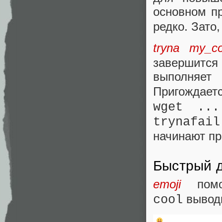
основном п
редко. Зато,
tryna my_c
завершитс
выполняе
Пригождаетс
wget ...
trynafai
начинают пр
Быстрый д
emoji
помог
вывод
cool