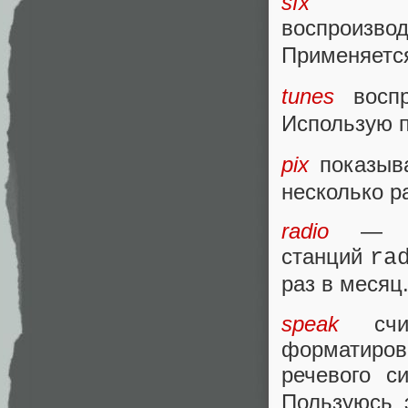
sfx f
воспрои
Применяетс
tunes
воспр
Использую 
pix
показыв
несколько р
radio
— не
станций
ra
раз в месяц
speak
счит
форматиро
речевого си
Пользуюсь 