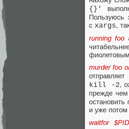
выпол
{}'
Пользуюсь 
с
, т
xargs
running foo
а
читабельн
фиолетовым
murder foo o
отправляет
, 
kill -2
прежде чем
остановить 
и уже потом
waitfor $PI