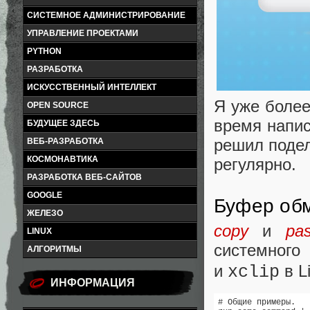
СИСТЕМНОЕ АДМИНИСТРИРОВАНИЕ
УПРАВЛЕНИЕ ПРОЕКТАМИ
PYTHON
РАЗРАБОТКА
ИСКУССТВЕННЫЙ ИНТЕЛЛЕКТ
Я уже более
OPEN SOURCE
время напис
БУДУЩЕЕ ЗДЕСЬ
решил подел
ВЕБ-РАЗРАБОТКА
КОСМОНАВТИКА
регулярно.
РАЗРАБОТКА ВЕБ-САЙТОВ
GOOGLE
Буфер об
ЖЕЛЕЗО
copy
и
pas
LINUX
системно
АЛГОРИТМЫ
и
в L
xclip
ИНФОРМАЦИЯ
# Общие примеры.
