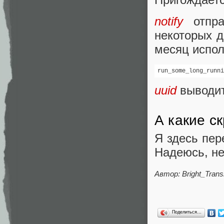
notify
отпра
некоторых д
месяц исполь
run_some_long_runni
uuid
выводит
А какие с
Я здесь пер
Надеюсь, не
Автор: Bright_Trans
Поделиться…