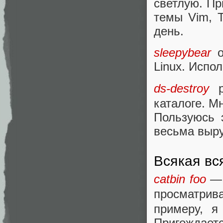
светлую. Пр
темы Vim, 
день.
sleepybear
о
Linux. Испо
ds-destroy
р
каталоге. М
Пользуюсь 
весьма выру
Всякая вс
catbin foo
— 
просматрив
примеру, я
Пригождаетс