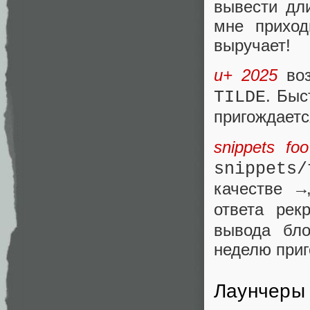
вывести дл
мне приход
выручает!
u+ 2025
во
. Быс
TILDE
пригождаетс
snippets foo
snippets/
качестве
→
ответа ре
вывода бло
неделю приг
Лаунчеры