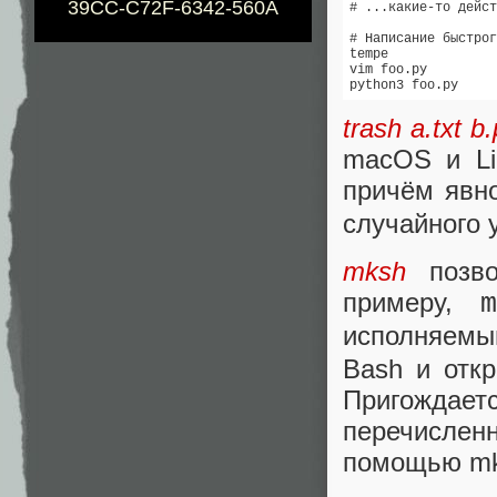
39CC-C72F-6342-560A
# ...какие-то дейст
# Написание быстрог
tempe

vim foo.py

python3 foo.py
trash a.txt b
macOS и Li
причём явн
случайного 
mksh
позво
примеру,
исполняем
Bash и откр
Пригожда
перечислен
помощью mk