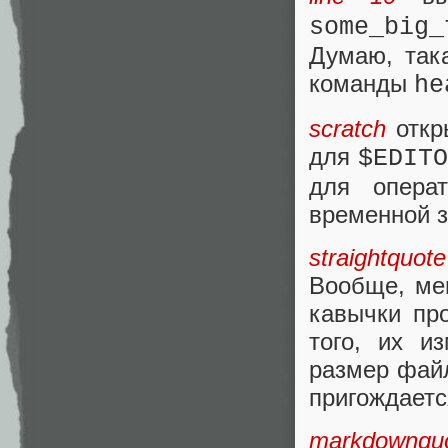
some_big
Думаю, так
команды
he
scratch
откр
для
$EDIT
для опера
временной з
straightquote
Вообще, мен
кавычки пр
того, их и
размер файл
пригождаетс
markdownqu