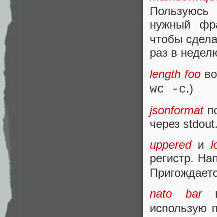
Пользуюсь
нужный фр
чтобы сдела
раз в недел
length foo
во
.)
wc -c
jsonformat
по
через stdout
uppered
и
l
регистр. На
Пригождаетс
nato bar
в
использую 