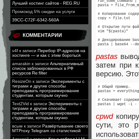
run_some_command | 
Лучший хостинг сайтов - REG.RU
pasta > file_from_m
Промокод 5% скидки на услуги
# Копирование содер
copy < file.txt

39CC-C72F-6342-560A
# Открытие пути фай
vim "$(pasta)"

КОММЕНТАРИИ
# Декодирование bas
pasta | base64 --de
v4f
к записи
Перебор IP-адресов на
pastas
вывод
хостинге — и как с этим бороться
затем при 
amarakin
к записи
Альтернативный
список заблокированных в РФ
версию. Это
ресурсов Re:filter
ResizeOn
к записи
Эксперименты с
тиграми и другие способы
# Общий пример.

преподавать программирование
pastas > everything
студентам, которым скучно
# Скачивает содержи
Text2Vid
к записи
Эксперименты с
pastas | wget -i -
тиграми и другие способы
преподавать программирование
cpwd
копиру
студентам, которым скучно
сути, это
всым
к записи
Развёртывание своего
MTProxy Telegram со статистикой
использоват