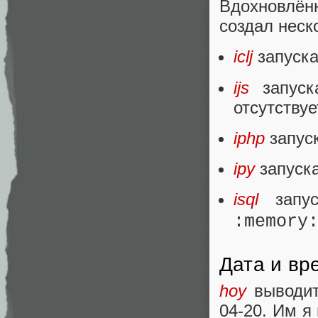
Вдохновлён
создал неск
iclj
запуска
ijs
запуск
отсутствуе
iphp
запус
ipy
запуска
isql
запус
:memory
Дата и вр
hoy
выводит
04-20. Им я