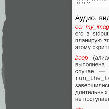
21 22 23 24 25 26 2
28 29 30
Аудио, ви
ocr my_imag
его в stdou
планирую эт
этому скрипт
boop
(алиас
выполнена 
случае — 
run_the_
завершилис
длительных
не поступае