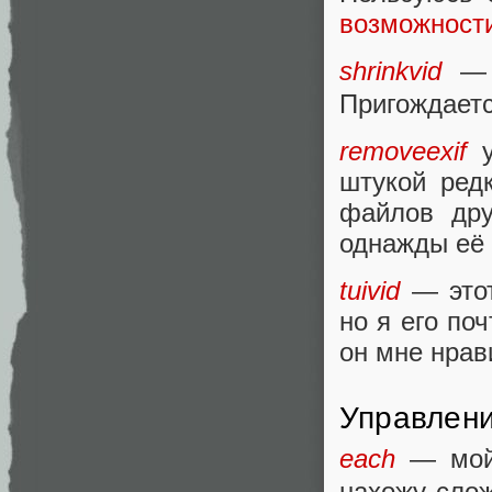
возможности
shrinkvid
— 
Пригождаетс
removeexif
у
штукой редк
файлов др
однажды её 
tuivid
— этот
но я его по
он мне нрав
Управлен
each
— мой
нахожу сло