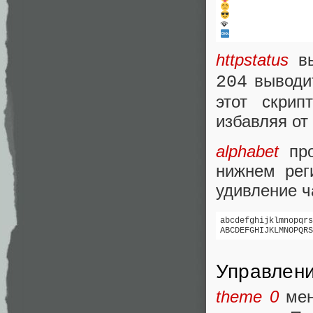
httpstatus
вы
вывод
204
этот скрип
избавляя от
alphabet
про
нижнем рег
удивление ча
abcdefghijklmnopqrs
ABCDEFGHIJKLMNOPQRS
Управлени
theme 0
мен