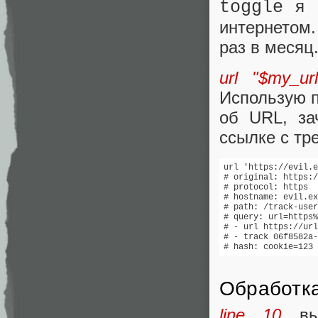
я о
toggle
интернетом.
раз в месяц
url "$my_url
Использую 
об URL, за
ссылке с тр
url 'https://evil.e
# original: https:/
# protocol: https

# hostname: evil.ex
# path: /track-user
# query: url=https%
# - url https://url
# - track 06f8582a-
# hash: cookie=123
Обработка
line 10
выв