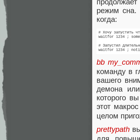
продолжает 
режим сна. 
когда:
# Хочу запустить чт
waitfor 1234 ; some
# Запустил длительн
waitfor 1234 ; noti
bb my_com
команду в 
вашего вним
демона или
которого вы
этот макро
целом приго
prettypath
вы
для повыше