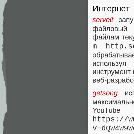
Интернет
serveit
запу
файловый
файлам теку
m http.s
обрабатыв
используя
инструмент 
веб-разрабо
getsong
исп
максимальн
YouTube
https://w
v=dQw4w9W