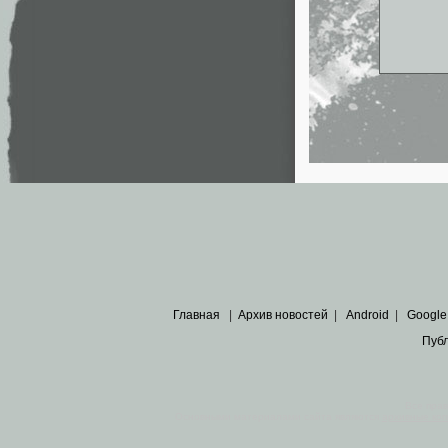
Главная
|
Архив новостей
|
Android
|
Google
Пуб
Все пра
Основными материалами сайта являются
архивные ко