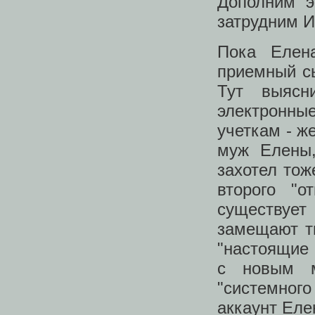
Дополним 
затрудним 
Пока Елен
приемный сы
Тут выясн
электронн
учеткам - ж
муж Елены,
захотел тоже
второго "
существует
замещают т
"настоящие 
с новым м
"системног
аккаунт Еле