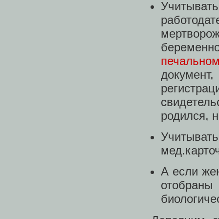
Учитывать
работод
мертвор
беременно
печально
докумен
регистрац
свидетел
родился, н
Учитыва
мед.карточ
А если же
отобраны
биологичес