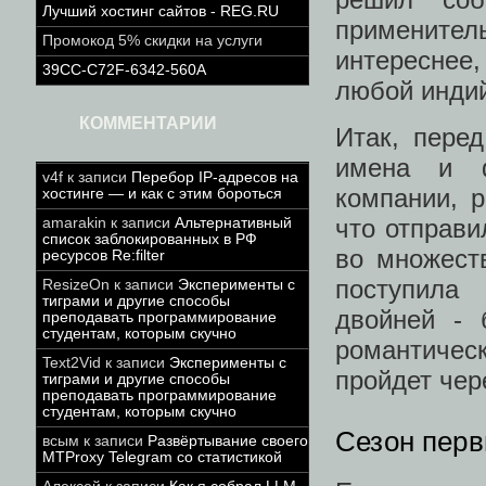
Лучший хостинг сайтов - REG.RU
примените
Промокод 5% скидки на услуги
интереснее,
39CC-C72F-6342-560A
любой индий
КОММЕНТАРИИ
Итак, пере
имена и ф
v4f
к записи
Перебор IP-адресов на
компании, 
хостинге — и как с этим бороться
что отправи
amarakin
к записи
Альтернативный
список заблокированных в РФ
во множест
ресурсов Re:filter
поступила
ResizeOn
к записи
Эксперименты с
тиграми и другие способы
двойней - 
преподавать программирование
студентам, которым скучно
романтичес
Text2Vid
к записи
Эксперименты с
пройдет чер
тиграми и другие способы
преподавать программирование
студентам, которым скучно
Сезон перв
всым
к записи
Развёртывание своего
MTProxy Telegram со статистикой