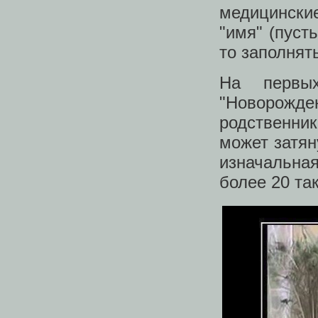
медицински
"имя" (пуст
то заполнят
На первых
"Новорожде
родственни
может затян
изначальная
более 20 та