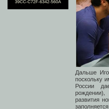
39CC-C72F-6342-560A
Дальше Иго
поскольку и
России да
рождении)
развития но
заполняет