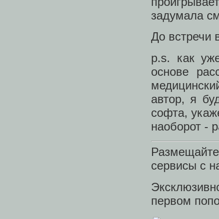
проигрыва
задумала см
До встречи 
p.s. как у
основе рас
медицински
автор, я бу
софта, укаж
наоборот - 
Размещайт
сервисы с 
Эксклюзивн
первом попо