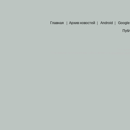
Главная
|
Архив новостей
|
Android
|
Google
Пуб
Все пра
Основными материалами сайта являются
архивные ко