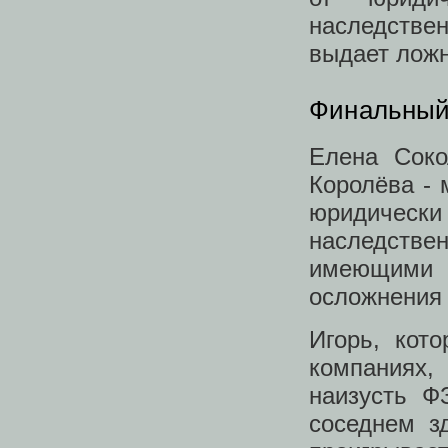
наследствен
выдает лож
Финальный
Елена Сок
Королёва - 
юридически 
наследстве
имеющими о
осложнения 
Игорь, кот
компаниях,
наизусть Ф
соседнем з