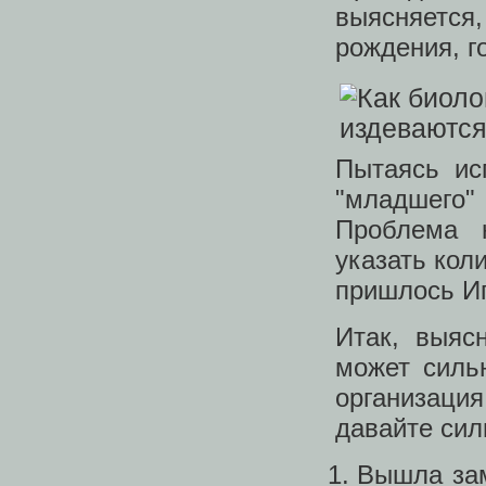
выясняется
рождения, г
Пытаясь ис
"младшего" 
Проблема н
указать кол
пришлось Иг
Итак, выяс
может сильн
организаци
давайте сил
Вышла зам