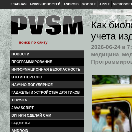
ГЛАВНАЯ
АРХИВ НОВОСТЕЙ
ANDROID
GOOGLE
APPLE
MICROSOF
Как биол
учета из
2026-06-24
в 7
медицина
,
ме
НОВОСТИ
Программиро
ПРОГРАММИРОВАНИЕ
ИНФОРМАЦИОННАЯ БЕЗОПАСНОСТЬ
ЭТО ИНТЕРЕСНО
НАУЧНО-ПОПУЛЯРНОЕ
ГАДЖЕТЫ И УСТРОЙСТВА ДЛЯ ГИКОВ
ТЕКУЧКА
JAVASCRIPT
DIY ИЛИ СДЕЛАЙ САМ
ГАДЖЕТЫ
ANDROID