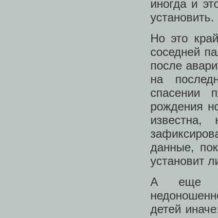
иногда и эт
установить. 
Но это кра
соседней па
после авари
на послед
спасении 
рождения но
известна,
зафиксиро
данные, по
установит ли
А еще е
недоношенн
детей иначе