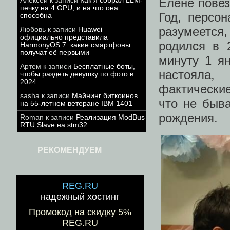
Елене повез
Алексей
к записи
Как я собрал LLM-
печку на 4 GPU, и на что она
Год, персон
способна
разумеется,
Любовь
к записи
Huawei
официально представила
родился в 
HarmonyOS 7: какие смартфоны
получат её первыми
минуту 1 я
Артем
к записи
Бесплатные боты,
настояла,
чтобы раздеть девушку по фото в
2024
фактические
sasha
к записи
Майнинг биткоинов
что не быва
на 55-летнем ветеране IBM 1401
рождения.
Roman
к записи
Реализация ModBus
RTU Slave на stm32
РЕКОМЕНДУЕМ
REG.RU
надежный хостинг
Промокод на скидку 5%
REG.RU