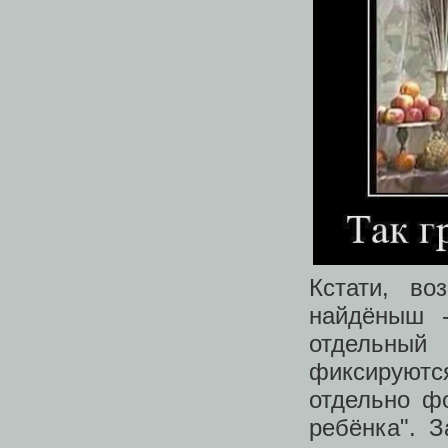
Кстати, во
найдёныш -
отдельный
фиксируютс
отдельно ф
ребёнка". З