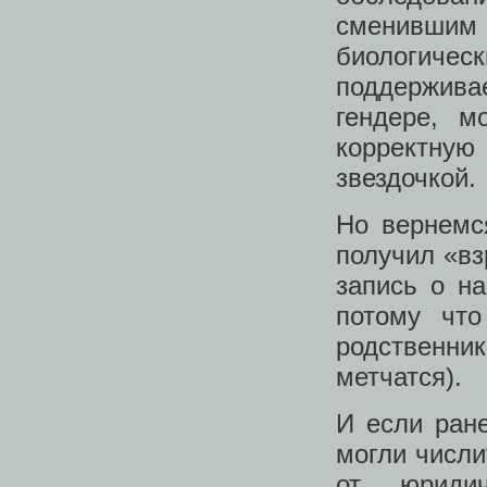
сменившим п
биологиче
поддерживае
гендере, м
корректну
звездочкой.
Но вернемс
получил «вз
запись о н
потому что
родственни
метчатся).
И если ране
могли числи
от юридич