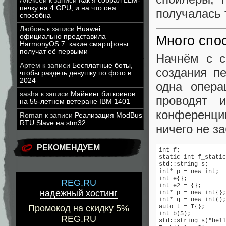
Алексей
к записи
Как я собрал LLM-
печку на 4 GPU, и на что она
получалась 
способна
Любовь
к записи
Huawei
официально представила
Много спо
HarmonyOS 7: какие смартфоны
получат её первыми
Начнём с с
Артем
к записи
Бесплатные боты,
создания п
чтобы раздеть девушку по фото в
2024
одна опера
sasha
к записи
Майнинг биткоинов
проводят 
на 55-летнем ветеране IBM 1401
конференции
Roman
к записи
Реализация ModBus
RTU Slave на stm32
ничего не з
РЕКОМЕНДУЕМ
int f;             
static int f_static
std::string s;     
int* p = new int;  
int e{};           
REG.RU
int e2 = {};       
надежный хостинг
int* p = new int{};
int* q = new int();
auto t = T{};      
Промокод на скидку 5%
int b(5);

REG.RU
std::string s("hell