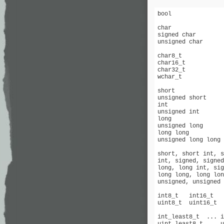
bool               
char               
signed char        
unsigned char      
char8_t            
char16_t           
char32_t           
wchar_t

short

unsigned short

int

unsigned int

long

unsigned long

long long          
unsigned long long 
short, short int, s
int, signed, signed
long, long int, sig
long long, long lon
unsigned, unsigned 
int8_t   int16_t   
uint8_t  uint16_t  
int_least8_t  ... i