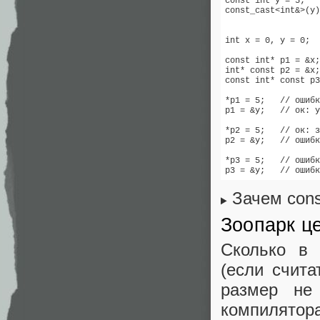
const int y = 5;

const_cast<int&>(y)
                   
int x = 0, y = 0;

const int* p1 = &x;
int* const p2 = &x;
const int* const p3
*p1 = 5;   // ошибк
p1 = &y;   // ок: у
*p2 = 5;   // ок: з
p2 = &y;   // ошибк
*p3 = 5;   // ошибк
p3 = &y;   // ошибк
Зачем cons
Зоопарк ц
Сколько в 
(если счит
размер не
компилятор