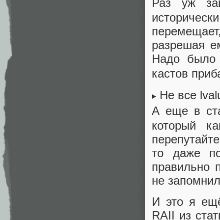
Раз уж за
историческ
перемещает
разрешая е
Надо было
кастов приб
Не все lval
А еще в ст
который ка
перепутайте 
то даже по
правильно п
не запомнил
И это я ещ
RAII из ста