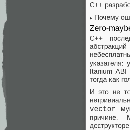
C++ разрабо
Почему ош
Zero-maybe
C++ после
абстракций
небеспла
указателя: 
Itanium ABI
тогда как го
И это не т
нетривиал
мув
vector
причине. 
деструкт