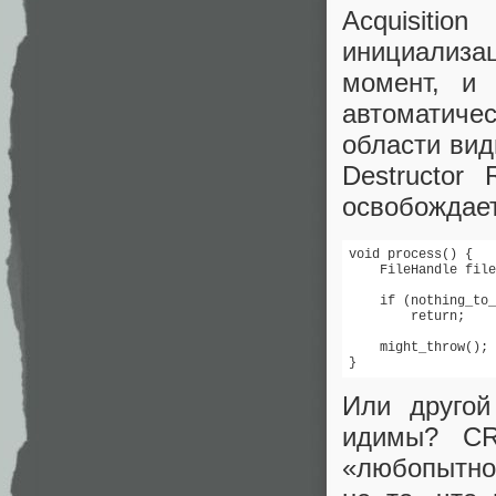
Acquisition
инициализа
момент, и 
автоматиче
области вид
Destructor 
освобождает»
void process() {

    FileHandle file
    if (nothing_to_
        return;    
    might_throw(); 
}                  
Или другой
идимы? CRT
«любопытно