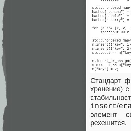
std::unordered_map<
hashed["banana"] = 
hashed["apple"]  = 
hashed["cherry"] = 
for (auto& [k, v] :
    std::cout << k 
std::unordered_map<
m.insert({"key", 1}
m.insert({"key", 2}
std::cout << m["key
m.insert_or_assign(
std::cout << m["key
m["key"] = 2;      
Стандарт фа
хранение) с
стабильно
/
insert
er
элемент о
рехешится.