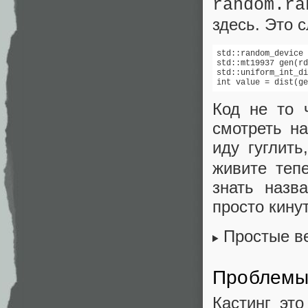
random.ra
здесь. Это 
std::random_device 
std::mt19937 gen(rd
std::uniform_int_di
int value = dist(ge
Код не то 
смотреть на
иду гуглить
живите теп
знать назв
просто кинут
Простые в
Проблемы 
Кастинг эт