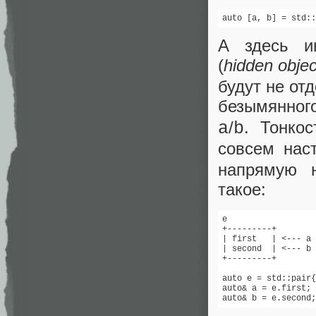
auto [a, b] = std::
А здесь и
(
hidden objec
будут не от
безымянног
/
. Тонко
a
b
совсем нас
напрямую н
такое:
e

+---------+

| first   | <--- a

| second  | <--- b

+---------+

auto e = std::pair{
auto& a = e.first;

auto& b = e.second;