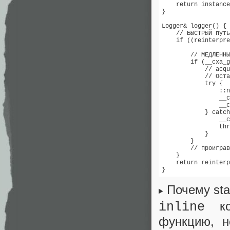
    return instance
}

Logger& logger() {

    // БЫСТРЫЙ путь
    if ((reinterpre
        // МЕДЛЕННЫ
        if (__cxa_g
            // acqu
            // Оста
            try {

                ::n
                __c
                __c
            } catch
                __c
                thr
            }

        }

        // проиграв
    }

    return reinterp
}
Почему sta
ког
inline
функцию, н