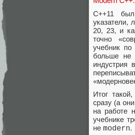
Modern C++: 
C++11 был
указатели, 
20, 23, и 
точно «со
учебник по
больше не 
индустрия 
переписы
«модерновее
Итог такой
сразу (а он
на работе 
учебнике тр
не
.
modern