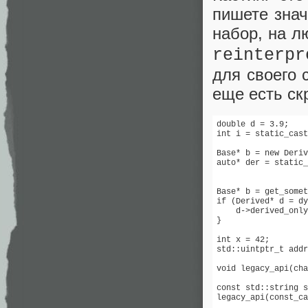
пишете знач
набор, на л
reinterpr
для своего 
еще есть с
double d = 3.9;

int i = static_cast
Base* b = new Deriv
auto* der = static_
                   
Base* b = get_somet
if (Derived* d = dy
    d->derived_only
}                  
int x = 42;

std::uintptr_t addr
void legacy_api(cha
const std::string s
legacy_api(const_ca