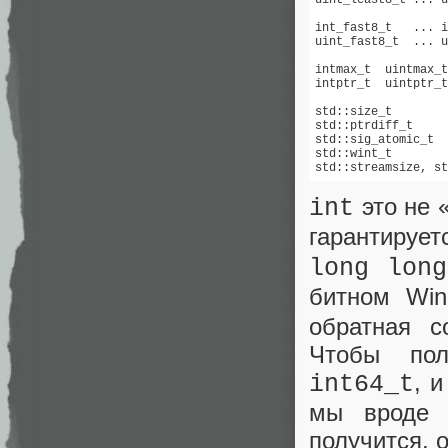
uint_least8_t ... u
int_fast8_t   ... i
uint_fast8_t  ... u
intmax_t  uintmax_t
intptr_t  uintptr_t
std::size_t        
std::ptrdiff_t     
std::sig_atomic_t  
std::wint_t        
std::streamsize, st
это не «
int
гарантирует
long long
битном Wi
обратная с
Чтобы пол
, 
int64_t
мы вроде 
получится, 