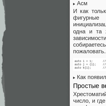
Асм
И как толь
фигурные 
инициализац
одна и та 
зависимос
собираетес
пожаловать.
auto i = 1;      //
auto j = {1};    //
auto k{1};       //
Как появил
Простые в
Хрестомати
число, и гд