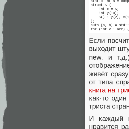
static int s = comp
struct S {

    int x = 5;     
    int y{10};

    S() : y{2}, x(1
};

auto [a, b] = std::
for (int v : arr) {
Если посчит
выходит шту
new, и т.д
отображение
живёт сразу в
от типа сп
книга на тр
как-то один
триста стра
И каждый м
нравится р