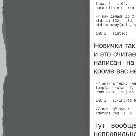
float f = 1.0f;

auto bits = std::bi
// как делали до C+
std::uint32_t old;

std::memcpy(&old, &
int i = (int)d;    
Новички так 
и это счита
написан на
кроме вас не
// антипаттерн: «мн
template <class T, 
constexpr T sc(U&& 
int i = sc<int>(3.9
// или ещё хуже:

#define CAST(T, x) 
Тут вообщ
неправильно