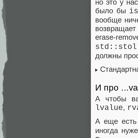
но это у на
было бы
i
вообще ниче
возвращает 
erase-remo
std::stol
должны прос
Стандартн
И про ...v
А чтобы ва
,
lvalue
rv
А еще есть
иногда нуж