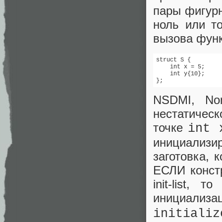
пары фигурн
ноль или то
вызова фун
struct S {

    int x = 5;     
    int y{10};

};
NSDMI, Non-
нестатическ
точке
int 
инициализи
заготовка, 
ЕСЛИ
конс
init-list,
инициали
initializ