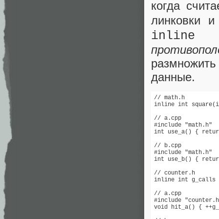
когда счит
линковки и
на
inline
противопо
размножить
данные.
// math.h

inline int square(i
// a.cpp

#include "math.h"

int use_a() { retur
// b.cpp

#include "math.h"

int use_b() { retur
// counter.h

inline int g_calls 
// a.cpp

#include "counter.h
void hit_a() { ++g_