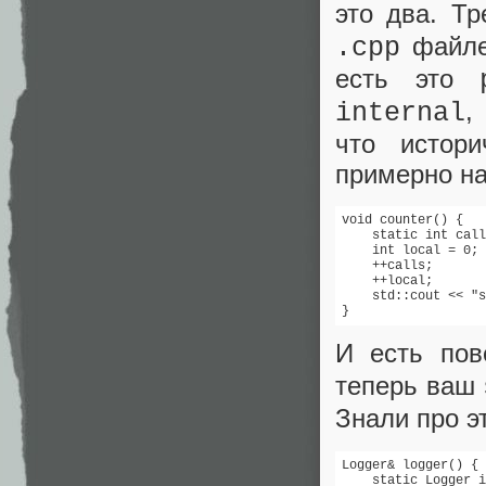
это два. Тр
файле 
.cpp
есть это
internal
что истори
примерно на
void counter() {

    static int call
    int local = 0; 
    ++calls;

    ++local;

    std::cout << "s
}
И есть по
теперь ваш
Знали про э
Logger& logger() {

    static Logger i