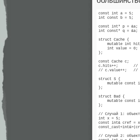
большинство
const int a = 5;   
int const b = 5;   
const int* p = &a; 
int const* q = &a; 
struct Cache {

    mutable int hit
    int value = 0;

};

const Cache c;

c.hits++;       // 
// c.value++;   // 
struct S {

    mutable const i
};

struct Bad {

    mutable const i
};

// Случай 1: объект
int x = 5;

const int& cref = x
const_cast<int&>(cr
// Случай 2: объект