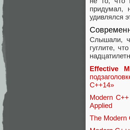
не то, что 
придумал, 
удивлялся э
Современ
Слышали, ч
гуглите, чт
надцатилетн
Effective 
подзаголов
C++14»
Modern C++ 
Applied
The Modern 