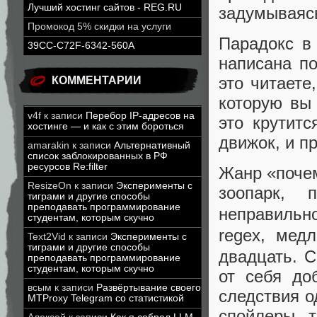
Лучший хостинг сайтов - REG.RU
задумываяс
Промокод 5% скидки на услуги
Парадокс в 
39CC-C72F-6342-560A
написана по
это читаете
КОММЕНТАРИИ
которую вы 
v4f
к записи
Перебор IP-адресов на
это крутитс
хостинге — и как с этим бороться
движок, и п
amarakin
к записи
Альтернативный
список заблокированных в РФ
ресурсов Re:filter
Жанр «почем
ResizeOn
к записи
Эксперименты с
зоопарк, 
тиграми и другие способы
преподавать программирование
неправильн
студентам, которым скучно
regex, мед
Text2Vid
к записи
Эксперименты с
тиграми и другие способы
двадцать. С
преподавать программирование
студентам, которым скучно
от себя до
всым
к записи
Развёртывание своего
следствия о
MTProxy Telegram со статистикой
спойлеры, 