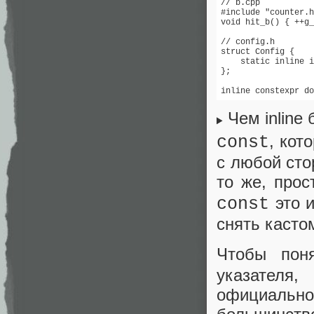
// b.cpp

#include "counter.h
void hit_b() { ++g_
// config.h

struct Config {

    static inline i
};

inline constexpr do
Чем inline
, кот
const
с любой сто
то же, про
это и
const
снять касто
Чтобы пон
указателя
официально