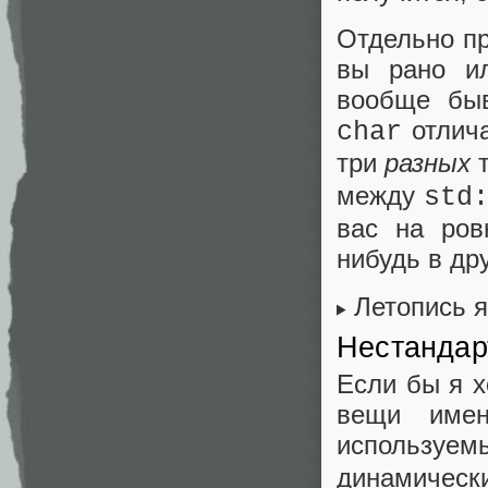
Отдельно пр
вы рано ил
вообще быв
отлич
char
три
разных
т
между
std
вас на ров
нибудь в дру
Летопись 
Нестандар
Если бы я х
вещи име
используем
динамическ