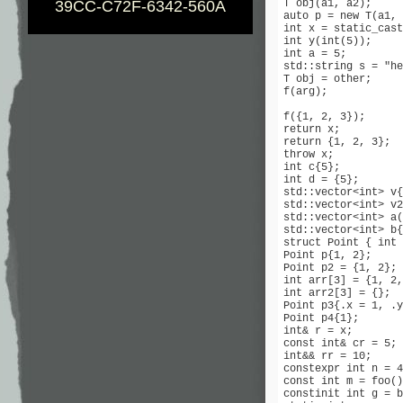
T obj(a1, a2);

39CC-C72F-6342-560A
auto p = new T(a1, 
int x = static_cast
int y(int(5));     
int a = 5;

std::string s = "he
T obj = other;

f(arg);            
                   
f({1, 2, 3});      
return x;          
return {1, 2, 3};  
throw x;           
int c{5};          
int d = {5};       
std::vector<int> v{
std::vector<int> v2
std::vector<int> a(
std::vector<int> b{
struct Point { int 
Point p{1, 2};     
Point p2 = {1, 2}; 
int arr[3] = {1, 2,
int arr2[3] = {};  
Point p3{.x = 1, .y
Point p4{1};       
int& r = x;

const int& cr = 5; 
int&& rr = 10;

constexpr int n = 4
const int m = foo()
constinit int g = b