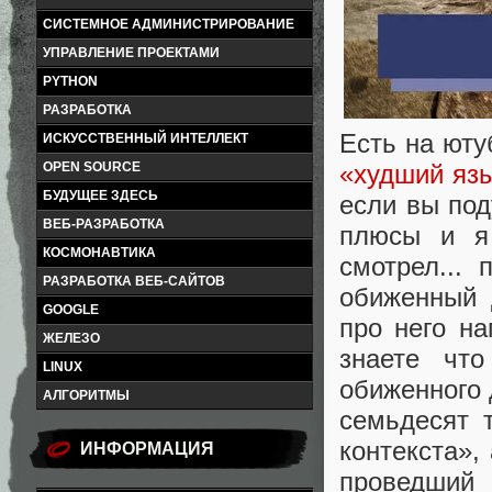
СИСТЕМНОЕ АДМИНИСТРИРОВАНИЕ
УПРАВЛЕНИЕ ПРОЕКТАМИ
PYTHON
РАЗРАБОТКА
Есть на юту
ИСКУССТВЕННЫЙ ИНТЕЛЛЕКТ
«худший яз
OPEN SOURCE
БУДУЩЕЕ ЗДЕСЬ
если вы под
ВЕБ-РАЗРАБОТКА
плюсы и я 
КОСМОНАВТИКА
смотрел...
РАЗРАБОТКА ВЕБ-САЙТОВ
обиженный 
GOOGLE
про него на
ЖЕЛЕЗО
знаете чт
LINUX
обиженного 
АЛГОРИТМЫ
семьдесят 
контекста»,
ИНФОРМАЦИЯ
проведший