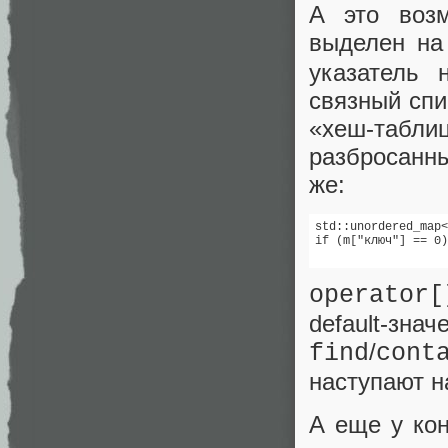
А это воз
выделен на
указатель 
связный спи
«хеш-табл
разбросанн
же:
std::unordered_map<
if (m["ключ"] == 0)
                   
operator[
default-зн
/
find
cont
наступают н
А еще у ко