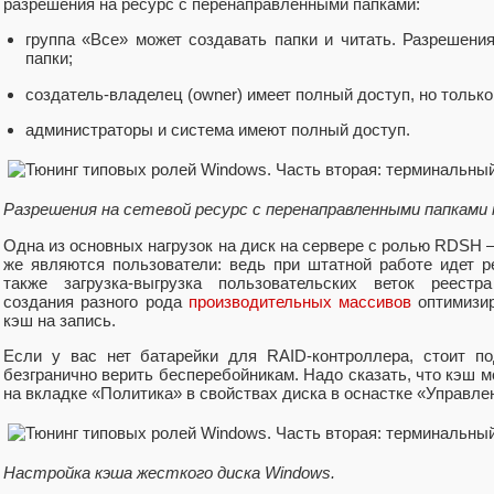
разрешения на ресурс с перенаправленными папками:
группа «Все» может создавать папки и читать. Разрешени
папки;
создатель-владелец (owner) имеет полный доступ, но только
администраторы и система имеют полный доступ.
Разрешения на сетевой ресурс с перенаправленными папками 
Одна из основных нагрузок на диск на сервере с ролью RDSH –
же являются пользователи: ведь при штатной работе идет 
также загрузка-выгрузка пользовательских веток реестра 
создания разного рода
производительных массивов
оптимизир
кэш на запись.
Если у вас нет батарейки для RAID-контроллера, стоит п
безгранично верить бесперебойникам. Надо сказать, что кэш м
на вкладке «Политика» в свойствах диска в оснастке «Управле
Настройка кэша жесткого диска Windows.