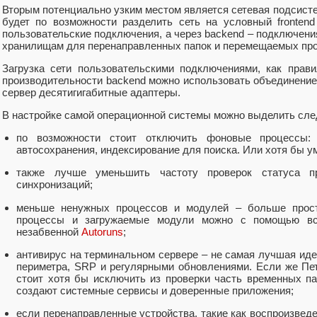
Вторым потенциально узким местом является сетевая подсист
будет по возможности разделить сеть на условный frontend 
пользовательские подключения, а через backend – подключения
хранилищам для перенаправленных папок и перемещаемых пр
Загрузка сети пользовательскими подключениями, как прав
производительности backend можно использовать объединение
сервер десятигигабитные адаптеры.
В настройке самой операционной системы можно выделить сл
по возможности стоит отключить фоновые процессы: 
автосохранения, индексирование для поиска. Или хотя бы у
также лучше уменьшить частоту проверок статуса п
синхронизаций;
меньше ненужных процессов и модулей – больше прост
процессы и загружаемые модули можно с помощью в
незабвенной
Autoruns
;
антивирус на терминальном сервере – не самая лучшая иде
периметра, SRP и регулярными обновлениями. Если же Пет
стоит хотя бы исключить из проверки часть временных па
создают системные сервисы и доверенные приложения;
если перенаправленные устройства, такие как воспроизведе