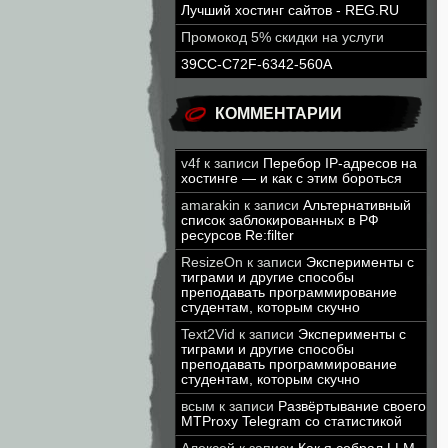
Лучший хостинг сайтов - REG.RU
Промокод 5% скидки на услуги
39CC-C72F-6342-560A
КОММЕНТАРИИ
v4f
к записи
Перебор IP-адресов на
хостинге — и как с этим бороться
amarakin
к записи
Альтернативный
список заблокированных в РФ
ресурсов Re:filter
ResizeOn
к записи
Эксперименты с
тиграми и другие способы
преподавать программирование
студентам, которым скучно
Text2Vid
к записи
Эксперименты с
тиграми и другие способы
преподавать программирование
студентам, которым скучно
всым
к записи
Развёртывание своего
MTProxy Telegram со статистикой