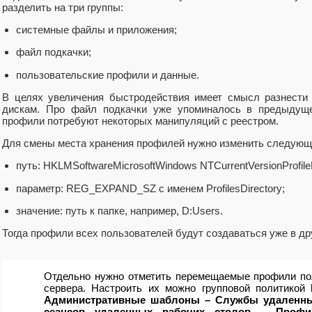
разделить на три группы:
системные файлы и приложения;
файл подкачки;
пользовательские профили и данные.
В целях увеличения быстродействия имеет смысл разнести
дискам. Про файл подкачки уже упоминалось в предыду
профили потребуют некоторых манипуляций с реестром.
Для смены места хранения профилей нужно изменить следующи
путь: HKLMSoftwareMicrosoftWindows NTCurrentVersionProfileL
параметр: REG_EXPAND_SZ с именем ProfilesDirectory;
значение: путь к папке, например, D:Users.
Тогда профили всех пользователей будут создаваться уже в др
Отдельно нужно отметить перемещаемые профили по
сервера. Настроить их можно групповой политикой
Административные шаблоны – Службы удаленных
сеансов удаленных рабочих столов – Проф