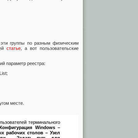
 эти группы по разным физическим
щей
статье
, а вот пользовательские
й параметр реестра:
ist;
угом месте.
льзователей терминального
Конфигурация Windows –
 рабочих столов – Узел
или – Задать путь для