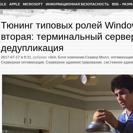
GLE
APPLE
MICROSOFT
ИНФОРМАЦИОННАЯ БЕЗОПАСНОСТЬ
ВЕБ – РАЗР
Тюнинг типовых ролей Windo
вторая: терминальный серве
дедупликация
2017-07-17
в 9:31
, рубрики:
rdsh
,
Блог компании Сервер Молл
,
оптимизация
Серверная оптимизация
,
Серверное администрирование
,
системное адми