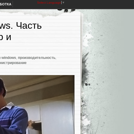
Select Language
▼
АБОТКА
ws. Часть
р и
 windows
,
производительность
,
нистрирование