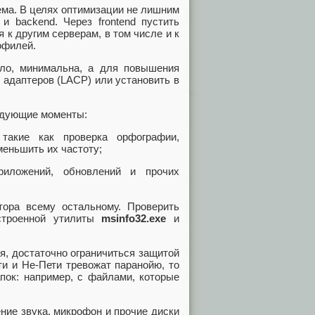
ема. В целях оптимизации не лишним
и backend. Через frontend пустить
 к другим серверам, в том числе и к
офилей.
ило, минимальна, а для повышения
 адаптеров (LACP) или установить в
едующие моменты:
такие как проверка орфографии,
меньшить их частоту;
риложений, обновлений и прочих
ора всему остальному. Проверить
строенной утилиты
msinfo32.exe
и
я, достаточно ограничиться защитой
и и Не-Пети тревожат паранойю, то
пок: например, с файлами, которые
ние звука, микрофон и прочие диски