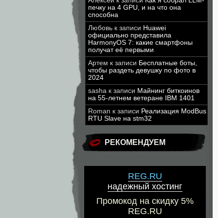
Алексей
к записи
Как я собрал LLM-
печку на 4 GPU, и на что она
способна
Любовь
к записи
Huawei
официально представила
HarmonyOS 7: какие смартфоны
получат её первыми
Артем
к записи
Бесплатные боты,
чтобы раздеть девушку по фото в
2024
sasha
к записи
Майнинг биткоинов
на 55-летнем ветеране IBM 1401
Roman
к записи
Реализация ModBus
RTU Slave на stm32
РЕКОМЕНДУЕМ
REG.RU
надежный хостинг
Промокод на скидку 5%
REG.RU