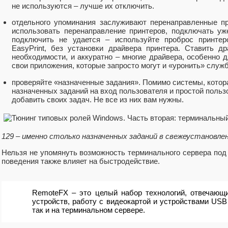
не используются – лучше их отключить.
отдельного упоминания заслуживают перенаправленные п
использовать перенаправление принтеров, подключать у
подключить не удается – используйте проброс принте
EasyPrint, без установки драйвера принтера. Ставить д
необходимости, и аккуратно – многие драйвера, особенно д
свои приложения, которые запросто могут и «уронить» служб
проверяйте «назначенные задания». Помимо системы, котор
назначенных заданий на вход пользователя и простой польз
добавить своих задач. Не все из них вам нужны.
129 – именно столько назначенных заданий в свежеустановленн
Нельзя не упомянуть возможность терминального сервера под
поведения также влияет на быстродействие.
RemoteFX – это целый набор технологий, отвечающ
устройств, работу с видеокартой и устройствами USB
так и на терминальном сервере.