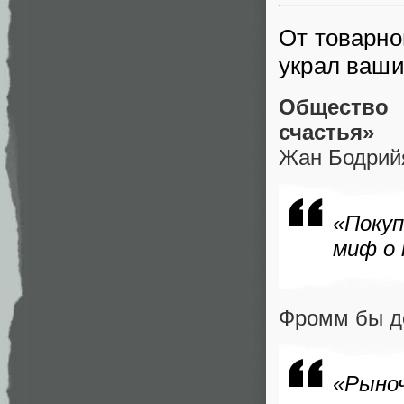
От товарно
украл ваш
Общество
счастья»
Жан Бодрий
«Покуп
миф о 
Фромм бы д
«Рыно