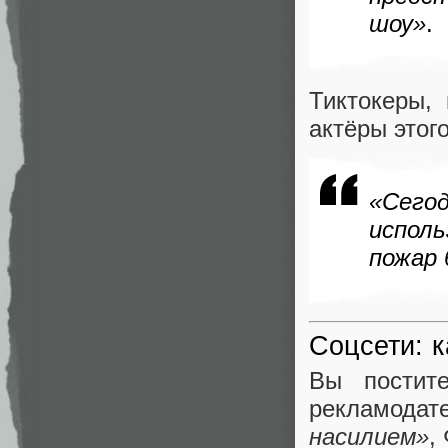
шоу»
.
Тиктокеры,
актёры этог
«Сего
испол
пожар 
Соцсети: 
Вы постит
рекламодат
насилием»
,