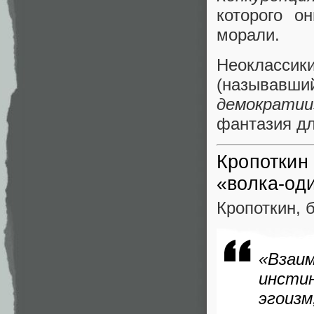
которого о
морали.
Неоклассик
(называв
демократии
фантазия дл
Кропоткин
«волка-од
Кропоткин, 
«Взаи
инсти
эгоизм