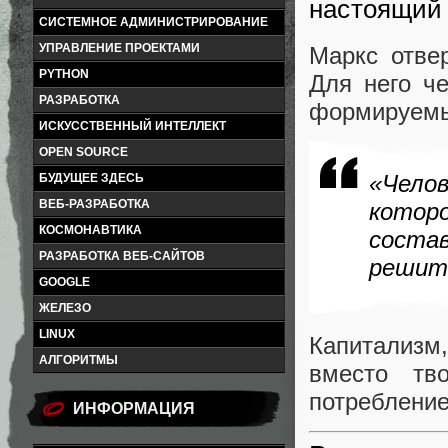
настоящий
СИСТЕМНОЕ АДМИНИСТРИРОВАНИЕ
УПРАВЛЕНИЕ ПРОЕКТАМИ
Маркс отве
PYTHON
Для него ч
РАЗРАБОТКА
формируемых
ИСКУССТВЕННЫЙ ИНТЕЛЛЕКТ
OPEN SOURCE
«Чело
БУДУЩЕЕ ЗДЕСЬ
ВЕБ-РАЗРАБОТКА
кото
КОСМОНАВТИКА
соста
РАЗРАБОТКА ВЕБ-САЙТОВ
решит
GOOGLE
ЖЕЛЕЗО
LINUX
Капитализм
АЛГОРИТМЫ
вместо тв
потребление
ИНФОРМАЦИЯ