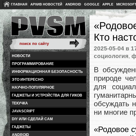
ГЛАВНАЯ
АРХИВ НОВОСТЕЙ
ANDROID
GOOGLE
APPLE
MICROSOF
«Родовое
Кто наст
2025-05-04
в 1
социология
,
ф
НОВОСТИ
ПРОГРАММИРОВАНИЕ
В обсужден
ИНФОРМАЦИОННАЯ БЕЗОПАСНОСТЬ
природе че
ЭТО ИНТЕРЕСНО
для социа
НАУЧНО-ПОПУЛЯРНОЕ
гуманитар
ГАДЖЕТЫ И УСТРОЙСТВА ДЛЯ ГИКОВ
обсуждать 
ТЕКУЧКА
ни многие п
JAVASCRIPT
DIY ИЛИ СДЕЛАЙ САМ
«Родовое с
ГАДЖЕТЫ
ANDROID