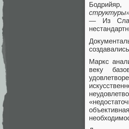
Бодрийяр
структуры
— Из Сл
нестандартн
Документа
создавались
Маркс анал
веку базо
удовлетворе
искусственн
неудовлет
«недостат
объективн
необходимос