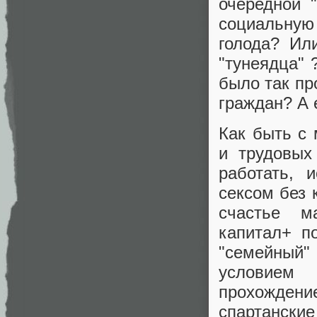
очередной 
социальную
голода? Ил
"тунеядца" 
было так пр
граждан? А 
Как быть с 
и трудовых
работать, 
сексом без 
счастье м
капитал+ п
"семейный"
условием 
прохождение
спартански