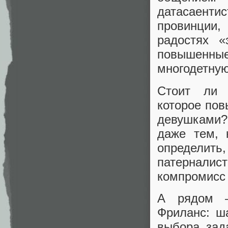
датасаентис
провинции,
радостях 
повышенные 
многодетну
Стоит ли 
которое пов
девушками?
даже тем, 
определить,
патерналист
компромисс 
А рядом —
Фриланс: ша
выбора зад