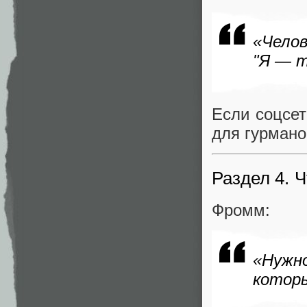
«Челов
"Я — т
Если соцсет
для гурмано
Раздел 4. 
Фромм:
«Нужн
котор