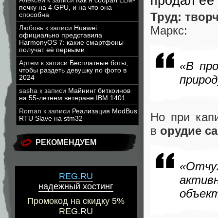
продал её
Алексей
к записи
Как я собрал LLM-
печку на 4 GPU, и на что она
Труд: твор
способна
Маркс:
Любовь
к записи
Huawei
официально представила
HarmonyOS 7: какие смартфоны
получат её первыми
Артем
к записи
Бесплатные боты,
«В пр
чтобы раздеть девушку по фото в
природ
2024
sasha
к записи
Майнинг биткоинов
на 55-летнем ветеране IBM 1401
Roman
к записи
Реализация ModBus
Но при кап
RTU Slave на stm32
в
орудие с
РЕКОМЕНДУЕМ
«Отчу
REG.RU
акти
надежный хостинг
объек
Промокод на скидку 5%
REG.RU