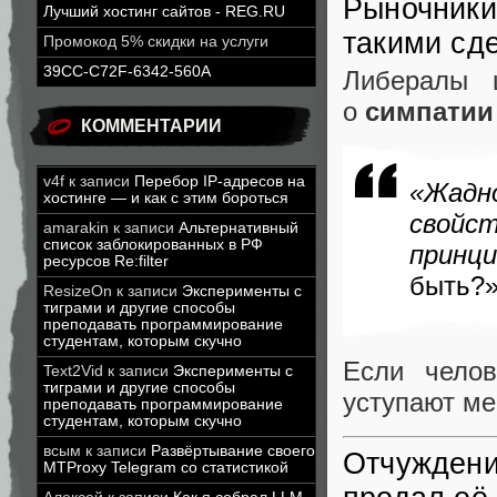
Рыночники
Лучший хостинг сайтов - REG.RU
такими сд
Промокод 5% скидки на услуги
39CC-C72F-6342-560A
Либералы 
о
симпатии
КОММЕНТАРИИ
v4f
к записи
Перебор IP-адресов на
«Жадн
хостинге — и как с этим бороться
свойст
amarakin
к записи
Альтернативный
список заблокированных в РФ
принц
ресурсов Re:filter
быть?»
ResizeOn
к записи
Эксперименты с
тиграми и другие способы
преподавать программирование
студентам, которым скучно
Если чело
Text2Vid
к записи
Эксперименты с
тиграми и другие способы
уступают ме
преподавать программирование
студентам, которым скучно
всым
к записи
Развёртывание своего
Отчуждени
MTProxy Telegram со статистикой