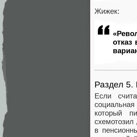
Жижек:
«Рево
отказ
вариа
Раздел 5. 
Если счит
социальна
который пи
схемотозил 
в пенсионн