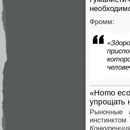
необходим
Фромм:
«Здо
присп
котор
челове
«Homo eco
упрощать 
Рыночные 
инстинктом
Конкуренци