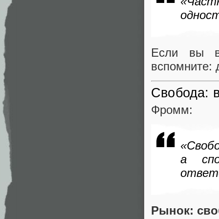
«Част
однос
Если вы в
вспомните: 
Свобода: 
Фромм:
«Своб
а сп
ответ
Рынок: сво