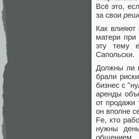
Всё это, ес
за свои
реш
Как влияют 
матери при 
эту тему 
Сапольски.
Должны ли п
брали риски
бизнес с "н
аренды объе
от продажи 
он вполне с
Fе, кто раб
нужны день
общением 