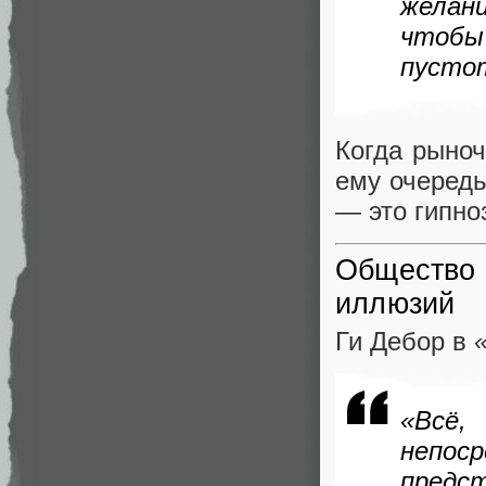
желан
чтоб
пусто
Когда рыноч
ему очеред
— это гипно
Общество 
иллюзий
Ги Дебор в
«Вс
неп
предс