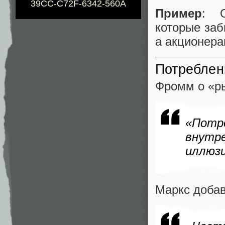
39CC-C72F-6342-560A
Пример
: О
которые заб
а акционера
Потреблен
Фромм о «ры
«Потр
внутр
иллюз
Маркс добав