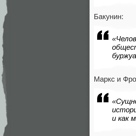
Бакунин:
«Чело
общес
буржу
Маркс и Фр
«Сущн
истори
и как 