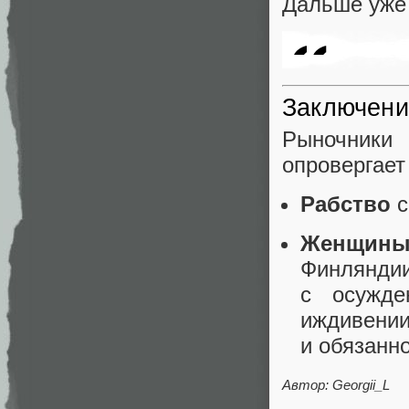
Дальше уже 
Заключени
Рыночники
опровергает 
Рабство
с
Женщин
Финляндии
с осужде
иждивении
и обязанн
Автор: Georgii_L