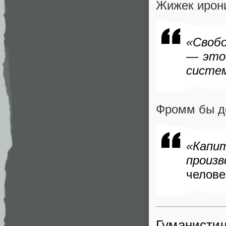
Жижек ирони
«Свобо
— это
систе
Фромм бы д
«Капи
произ
челове
Гуманистич