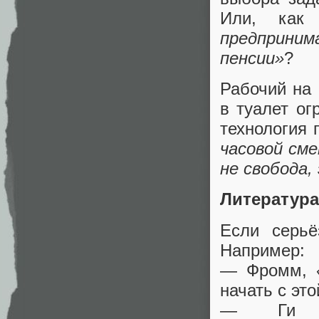
Или, как
предприним
пенсии»
?
Рабочий на
в туалет ог
технология 
часовой сме
не свобода,
Литература
Если серьё
Например:
— Фромм,
начать с это
— Ги 