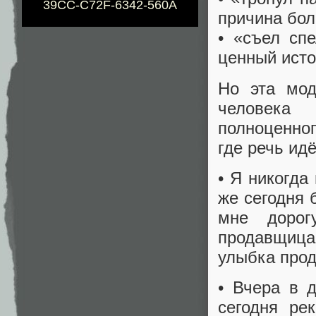
39CC-C72F-6342-560A
причина бол
• «съел сп
ценный источ
Но эта мод
человека
полноценног
где речь ид
• Я никогда
же сегодня 
мне доро
продавщица
улыбка прод
• Вчера в 
сегодня ре