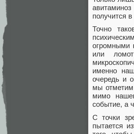
авитамино
получится в
Точно так
психически
огромными к
или ломо
микроскопи
именно наш
очередь и о
мы отметим,
мимо нашег
событие, а 
С точки зр
пытается и