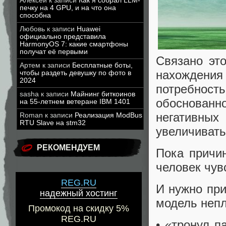
Алексей
к записи
Как я собрал LLM-
печку на 4 GPU, и на что она
способна
Любовь
к записи
Huawei
официально представила
HarmonyOS 7: какие смартфоны
получат её первыми
Связано эт
Артем
к записи
Бесплатные боты,
нахождени
чтобы раздеть девушку по фото в
2024
потребнос
sasha
к записи
Майнинг биткоинов
обоснованн
на 55-летнем ветеране IBM 1401
негативны
Roman
к записи
Реализация ModBus
RTU Slave на stm32
увеличивать
РЕКОМЕНДУЕМ
Пока причи
человек чув
REG.RU
И нужно при
надежный хостинг
модель непл
Промокод на скидку 5%
REG.RU
• «тронул п