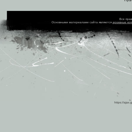
Пуб
Все пра
Основными материалами сайта являются
архивные ко
https://ajax.