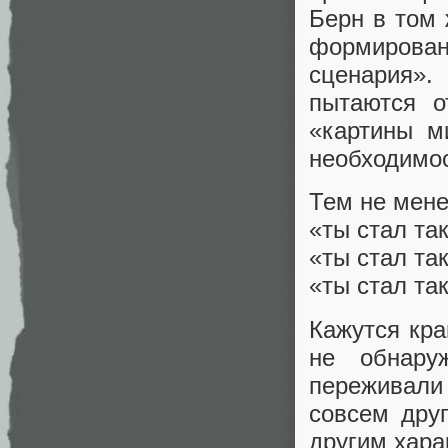
Берн в том
формирова
сценария»
пытаются о
«картины м
необходимос
Тем не мене
«ты стал та
«ты стал та
«ты стал та
Кажутся кра
не обнару
переживали
совсем дру
другим хара