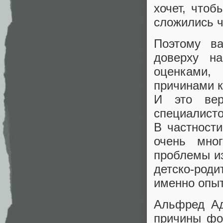
хочет, чтоб
сложились ч
Поэтому ва
доверху н
оценками,
причинами к
И это вер
специалисто
В частности
очень мно
проблемы из
детско-род
именно опыт
Альфред Ад
причины фо