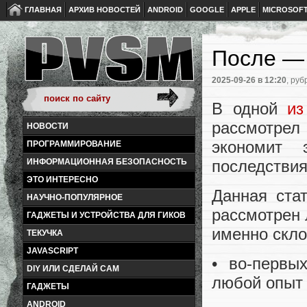
ГЛАВНАЯ
АРХИВ НОВОСТЕЙ
ANDROID
GOOGLE
APPLE
MICROSOF
После — 
2025-09-26
в 12:20
, руб
В одной
из
рассмотрел
НОВОСТИ
экономит 
ПРОГРАММИРОВАНИЕ
последствия
ИНФОРМАЦИОННАЯ БЕЗОПАСНОСТЬ
ЭТО ИНТЕРЕСНО
Данная ста
НАУЧНО-ПОПУЛЯРНОЕ
рассмотрен 
ГАДЖЕТЫ И УСТРОЙСТВА ДЛЯ ГИКОВ
именно скл
ТЕКУЧКА
JAVASCRIPT
• во-первы
DIY ИЛИ СДЕЛАЙ САМ
любой опыт
ГАДЖЕТЫ
ANDROID