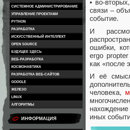
• во-вторых
СИСТЕМНОЕ АДМИНИСТРИРОВАНИЕ
связи – объ
УПРАВЛЕНИЕ ПРОЕКТАМИ
событие.
PYTHON
РАЗРАБОТКА
И рассм
ИСКУССТВЕННЫЙ ИНТЕЛЛЕКТ
распростра
OPEN SOURCE
ошибки, кот
БУДУЩЕЕ ЗДЕСЬ
ergo propte
ВЕБ-РАЗРАБОТКА
как «после э
КОСМОНАВТИКА
И её смысл
РАЗРАБОТКА ВЕБ-САЙТОВ
GOOGLE
дополнител
ЖЕЛЕЗО
человека,
м
LINUX
многочисле
АЛГОРИТМЫ
нахождение 
иных событи
ИНФОРМАЦИЯ