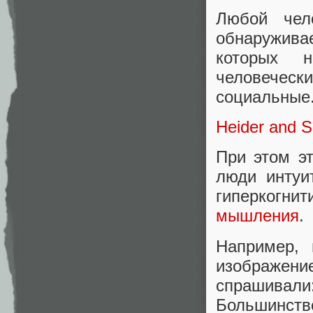
Любой чел
обнаруживае
которых 
человечески
социальные
Heider and S
При этом эт
люди интуи
гиперкогни
мышления
.
Например, 
изображени
спрашивал
Большинств