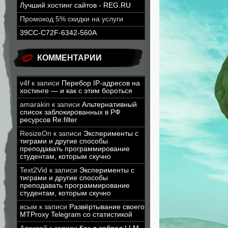
Лучший хостинг сайтов - REG.RU
Промокод 5% скидки на услуги
39CC-C72F-6342-560A
КОММЕНТАРИИ
v4f
к записи
Перебор IP-адресов на
хостинге — и как с этим бороться
amarakin
к записи
Альтернативный
список заблокированных в РФ
ресурсов Re:filter
ResizeOn
к записи
Эксперименты с
тиграми и другие способы
преподавать программирование
студентам, которым скучно
Text2Vid
к записи
Эксперименты с
тиграми и другие способы
преподавать программирование
студентам, которым скучно
всым
к записи
Развёртывание своего
MTProxy Telegram со статистикой