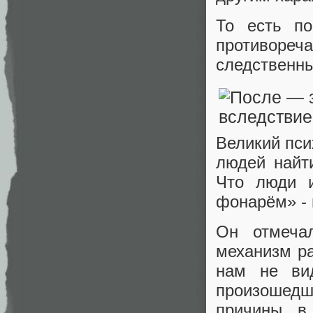
То есть п
противор
следственн
Великий пси
людей найти
Что люди и
фонарём» - 
Он отмеча
механизм ра
нам не ви
произошедш
причины в