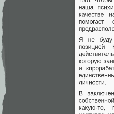
того, чтобы
наша психи
качестве н
помогает 
предраспол
Я не буду 
позицией 
действитель
которую зан
и «прораба
единствен
личности.
В заключен
собственно
какую-то,