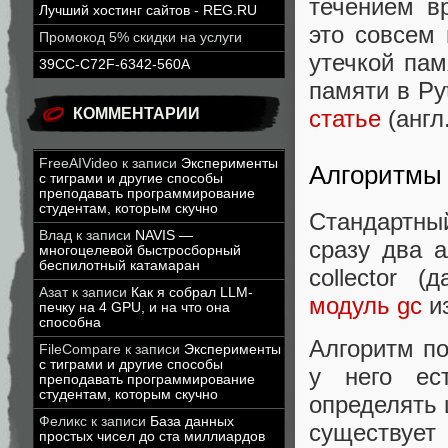
течением в
Лучший хостинг сайтов - REG.RU
это совсем 
Промокод 5% скидки на услуги
утечкой пам
39CC-C72F-6342-560A
памяти в Py
статье
(англ.
КОММЕНТАРИИ
FreeAIVideo
к записи
Эксперименты
Алгоритмы 
с тиграми и другие способы
преподавать программирование
студентам, которым скучно
Стандартны
Влад
к записи
NAVIS —
сразу два а
многоцелевой быстросборный
беспилотный катамаран
collector 
Азат
к записи
Как я собрал LLM-
модуль gc
из
печку на 4 GPU, и на что она
способна
Алгоритм по
FileCompare
к записи
Эксперименты
с тиграми и другие способы
у него ес
преподавать программирование
студентам, которым скучно
определять 
Феликс
к записи
База данных
существу
простых чисел до ста миллиардов