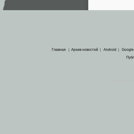
Главная
|
Архив новостей
|
Android
|
Google
Пуб
Все пра
Основными материалами сайта являются
архивные ко