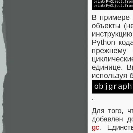

print(PyObject.fro
В примере 
объекты (н
инструкцию
Python код
прежнему 
циклическ
единице. В
используя 
objgraph
.
Для того, ч
добавлен д
gc
. Единст