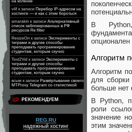
на коленке
поколенче
v4f
к записи
Перебор IP-адресов на
потенциаль
хостинге — и как с этим бороться
amarakin
к записи
Альтернативный
В Python
список заблокированных в РФ
ресурсов Re:filter
фундамент
ResizeOn
к записи
Эксперименты с
опционален 
тиграми и другие способы
преподавать программирование
студентам, которым скучно
Алгоритм п
Text2Vid
к записи
Эксперименты с
тиграми и другие способы
преподавать программирование
Алгоритм по
студентам, которым скучно
для сборки
всым
к записи
Развёртывание своего
MTProxy Telegram со статистикой
больше нет 
В Python, 
РЕКОМЕНДУЕМ
роли ссыло
значение но
REG.RU
этим значен
надежный хостинг