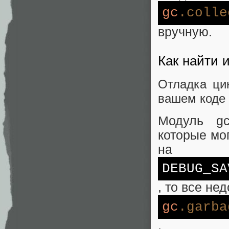
gc
.colle
вручную.
Как найти 
Отладка ци
вашем коде 
Модуль gc
которые мо
на
DEBUG_S
A
, то все не
gc
.garba
.