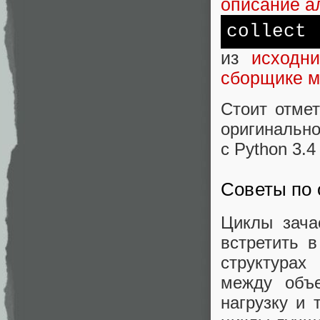
описание а
collect
из
исходн
сборщике м
Стоит отмет
оригинальн
с Python 3.
Советы по
Циклы зача
встретить 
структурах
между объ
нагрузку и 