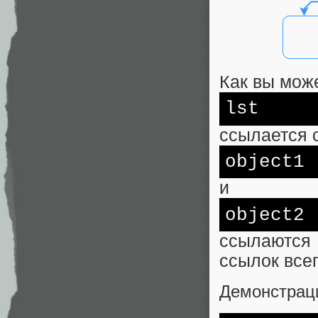
Как вы може
lst
ссылается с
object1
и
object2
ссылаются 
ссылок всег
Демонстраци