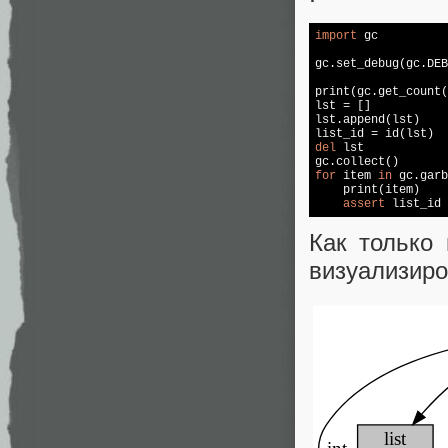
import
 gc

gc.set_debug(gc.DEB
print(gc.get_count(
lst = []

lst.append(lst)

del
 lst

for
 item 
in
 gc.garb
    print(item)

assert
Как только
визуализир