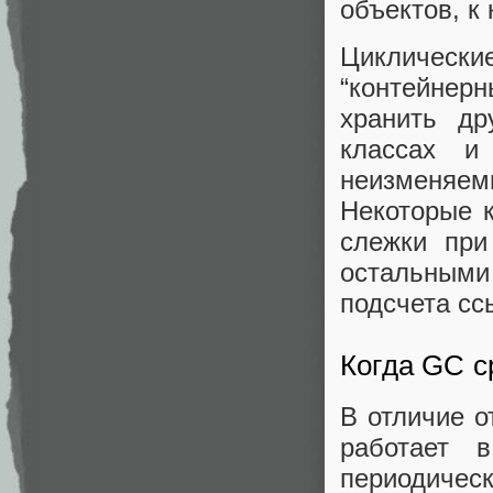
объектов, к 
Цикличес
“контейнер
хранить др
классах и
неизменяе
Некоторые к
слежки при
остальными 
подсчета сс
Когда GC с
В отличие о
работает 
периодичес