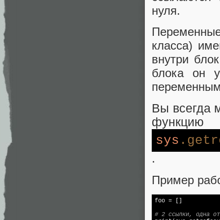
нуля.
Переменные
класса) име
внутри блок
блока он у
переменными
Вы всегда 
функцию
sys
.getr
.
Пример рабо
foo = []

# 2 ссылки, одна от