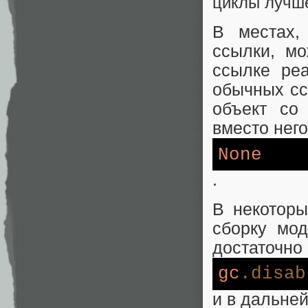
циклы лучше
В местах,
ссылки, м
ссылке ре
обычных сс
объект со
вместо нег
None
.
В некоторы
сборку мод
достаточно
gc
.disab
и в дальне