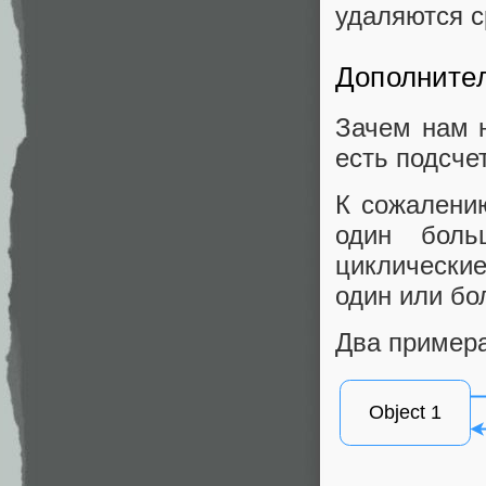
удаляются с
Дополните
Зачем нам н
есть подсче
К сожалению
один боль
циклически
один или бо
Два примера