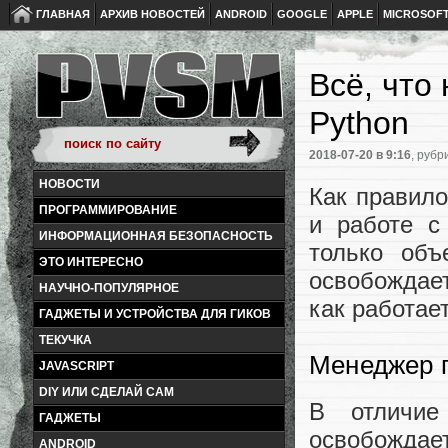
ГЛАВНАЯ
АРХИВ НОВОСТЕЙ
ANDROID
GOOGLE
APPLE
MICROSOF
Всё, что
Python
2018-07-20
в 9:16
, рубр
НОВОСТИ
Как правило
ПРОГРАММИРОВАНИЕ
и работе с
ИНФОРМАЦИОННАЯ БЕЗОПАСНОСТЬ
только объ
ЭТО ИНТЕРЕСНО
освобождает
НАУЧНО-ПОПУЛЯРНОЕ
как работае
ГАДЖЕТЫ И УСТРОЙСТВА ДЛЯ ГИКОВ
ТЕКУЧКА
Менеджер 
JAVASCRIPT
DIY ИЛИ СДЕЛАЙ САМ
В отличие
ГАДЖЕТЫ
освобождае
ANDROID