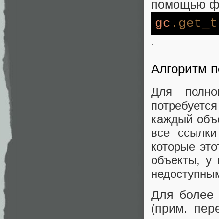
помощью ф
gc
.get_t
.
Алгоритм п
Для полно
потребуется
каждый объ
все ссылки
которые это
объекты, у
недоступным
Для более 
(прим. пер