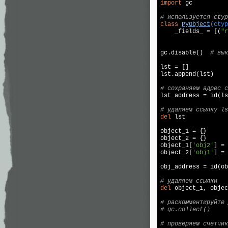
import
 gc

# используется ctyp
class
PyObject
(ctyp

    _fields_ = [(
"r
gc.disable()  
# вык
lst = []

lst.append(lst)

# сохраняем адрес с

lst_address = id(ls
# удаляем ссылку ls
del
 lst

object_1 = {}

object_2 = {}

object_1[
'obj2'
] = 
object_2[
'obj1'
] = 
obj_address = id(ob
# удаляем ссылки
del
 object_1, objec
# раскомментируйте 
# gc.collect()
# проверяем счетчик