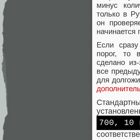
минус коли
только в Py
он проверя
начинается 
Если сразу
порог, то 
сделано из-
все предыду
для долгожи
дополнител
Стандарт
установлен
700, 10 
соответст