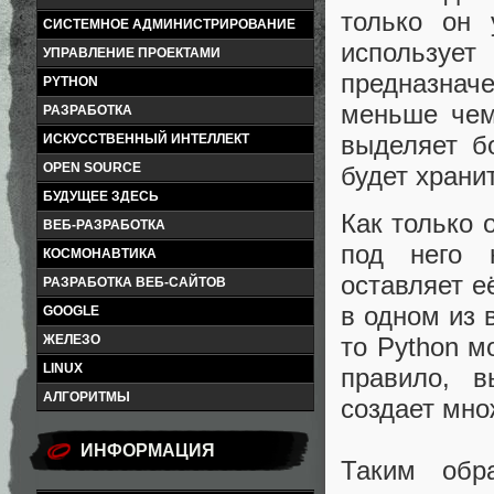
только он 
СИСТЕМНОЕ АДМИНИСТРИРОВАНИЕ
использу
УПРАВЛЕНИЕ ПРОЕКТАМИ
предназнач
PYTHON
меньше чем
РАЗРАБОТКА
выделяет б
ИСКУССТВЕННЫЙ ИНТЕЛЛЕКТ
OPEN SOURCE
будет храни
БУДУЩЕЕ ЗДЕСЬ
Как только 
ВЕБ-РАЗРАБОТКА
под него 
КОСМОНАВТИКА
оставляет е
РАЗРАБОТКА ВЕБ-САЙТОВ
в одном из 
GOOGLE
то Python м
ЖЕЛЕЗО
LINUX
правило, в
АЛГОРИТМЫ
создает мно
ИНФОРМАЦИЯ
Таким обр