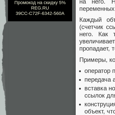
на него. 
Промокод на скидку 5%
переменных
REG.RU
39CC-C72F-6342-560A
Каждый объ
(счетчик сс
него. Как 
увеличивает
пропадает, 
Примеры, ко
оператор 
передача 
вставка но
ссылок дл
конструция
объект, что