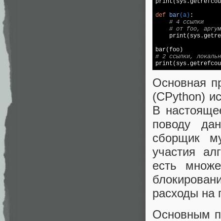

print(sys.getrefcou
def
bar
(a)
:
# 4 ссылки
# от foo, аргум
    print(sys.getre
# 2 ссылки, локальн
Основная пр
(CPython) и
В настояще
поводу дан
сборщик м
участия ал
есть множе
блокирован
расходы на 
Основным пл