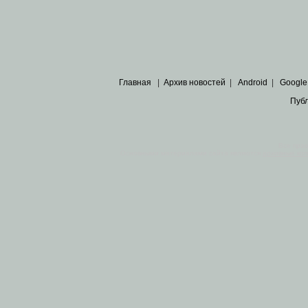
Главная
|
Архив новостей
|
Android
|
Google
Пуб
Все пра
Основными материалами сайта являются
архивные ко