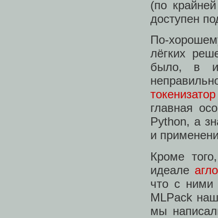
(по крайней
доступен по
По-хорошем
лёгких реш
было, в и
неправильно
токенизато
главная ос
Python, а з
и применени
Кроме того
идеале
агл
что с ними
MLPack нашё
мы написал