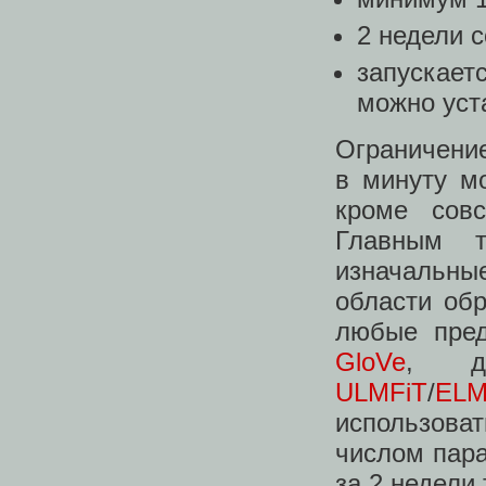
2 недели с
запускаетс
можно уст
Ограничение
в минуту м
кроме сов
Главным т
изначальны
области обр
любые пред
GloVe
, д
ULMFiT
/
ELM
использова
числом пара
за 2 недели