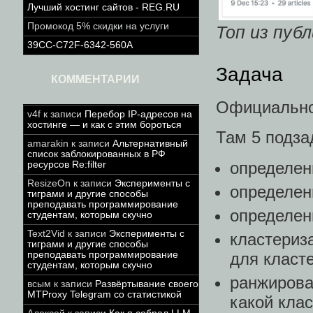
Лучший хостинг сайтов - REG.RU
Промокод 5% скидки на услуги
Топ из пуб
39CC-C72F-6342-560A
Задача
КОММЕНТАРИИ
Официально
v4f
к записи
Перебор IP-адресов на
хостинге — и как с этим бороться
Там 5 подза
amarakin
к записи
Альтернативный
список заблокированных в РФ
определен
ресурсов Re:filter
ResizeOn
к записи
Эксперименты с
определен
тиграми и другие способы
преподавать программирование
определени
студентам, которым скучно
Text2Vid
к записи
Эксперименты с
кластериз
тиграми и другие способы
для класт
преподавать программирование
студентам, которым скучно
ранжирова
всым
к записи
Развёртывание своего
MTProxy Telegram со статистикой
какой кла