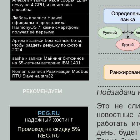
Алексей
к записи
Как я собрал LLM-
печку на 4 GPU, и на что она
способна
Любовь
к записи
Huawei
официально представила
HarmonyOS 7: какие смартфоны
получат её первыми
Артем
к записи
Бесплатные боты,
чтобы раздеть девушку по фото в
2024
sasha
к записи
Майнинг биткоинов
на 55-летнем ветеране IBM 1401
Roman
к записи
Реализация ModBus
RTU Slave на stm32
Подзадачи 
РЕКОМЕНДУЕМ
Это не сли
REG.RU
новостные 
надежный хостинг
работать ит
Промокод на скидку 5%
день, будет
REG.RU