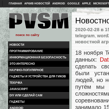
ГЛАВНАЯ
АРХИВ НОВОСТЕЙ
ANDROID
GOOGLE
APPLE
MICROSOF
Новостно
2020-02-28
в 1
telegram
,
word
новостной агр
НОВОСТИ
18 ноября T
ПРОГРАММИРОВАНИЕ
ИНФОРМАЦИОННАЯ БЕЗОПАСНОСТЬ
данных:
Dat
ЭТО ИНТЕРЕСНО
сделать св
НАУЧНО-ПОПУЛЯРНОЕ
были устан
ГАДЖЕТЫ И УСТРОЙСТВА ДЛЯ ГИКОВ
людей, но н
ТЕКУЧКА
путём мы 
JAVASCRIPT
сложностям
DIY ИЛИ СДЕЛАЙ САМ
соревновани
ГАДЖЕТЫ
занимало 15
ANDROID