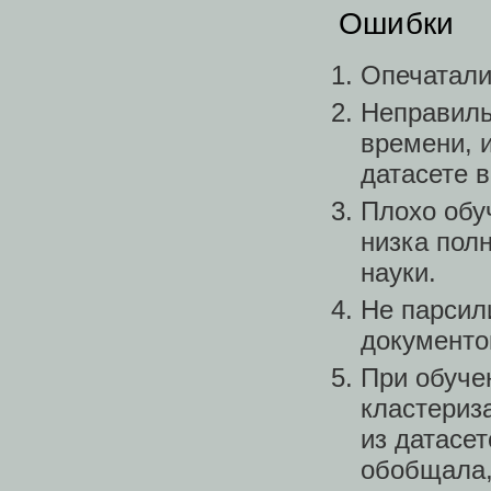
Ошибки
Опечаталис
Неправиль
времени, 
датасете 
Плохо обуч
низка полн
науки.
Не парсили
документо
При обуче
кластериз
из датасет
обобщала,