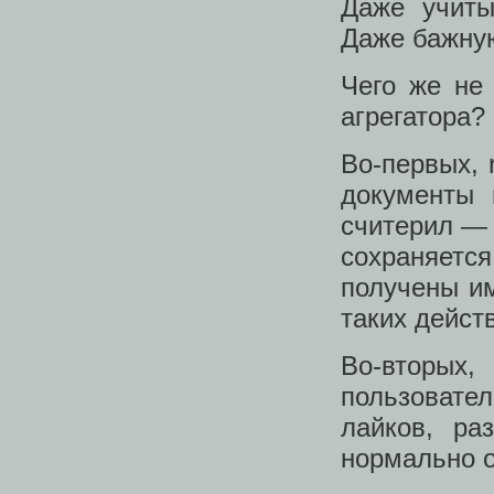
Даже учиты
Даже бажную
Чего же не 
агрегатора?
Во-первых, 
документы 
считерил — в
сохраняетс
получены им
таких дейст
Во-вторых
пользовате
лайков, ра
нормально о