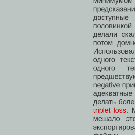
минимумом
предсказан
доступные
половинкой
делали ска
потом домн
Использова
одного тек
одного т
предшествую
negative пр
адекватные
делать боле
triplet loss
. 
мешало это
экспортиро