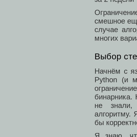
Ограничени
смешное ещё
случае алг
многих вари
Выбор сте
Начнём с я
Python (и 
ограничен
бинарника. 
не знали,
алгоритму. 
бы корректн
Я знаю, чт