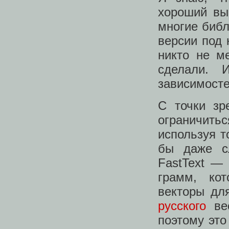
хороший вы
многие библ
версии под 
никто не м
сделали. 
зависимосте
C точки зр
ограничить
используя т
бы даже сл
FastText — 
грамм, ко
векторы дл
русского
ве
поэтому это