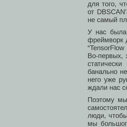
для того, ч
от DBSCAN’
не самый пл
У нас была
фреймворк д
“TensorFlow
Во-первых, 
статически
банально не
него уже р
ждали нас 
Поэтому мы
самостоятел
люди, чтобы
мы большог