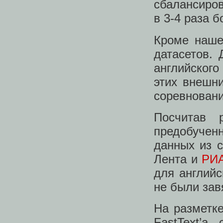
сбалансиров
в 3-4 раза б
Кроме наше
датасетов. 
английског
этих внешни
соревновани
Посчитав 
предобучен
данных из с
Лента и
РИ
для английс
не были зав
На разметке
FastText’а