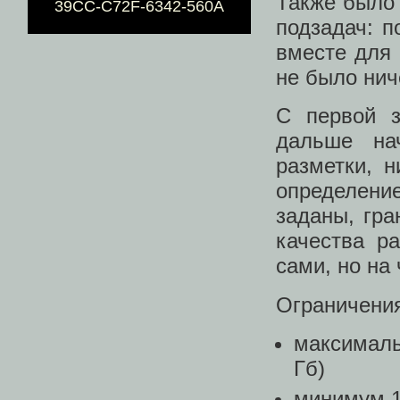
Также было 
39CC-C72F-6342-560A
подзадач: п
вместе для 
не было нич
С первой з
дальше на
разметки, н
определени
заданы, гра
качества р
сами, но на 
Ограничени
максималь
Гб)
минимум 1