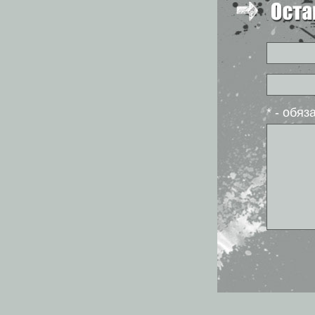
* - обя