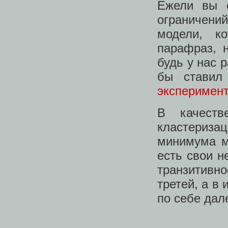
Ежели вы 
ограничений
модели, к
парафраз,
будь у нас 
бы стави
эксперимент
В качест
кластериза
минимума м
есть свои н
транзитивно
третей, а в 
по себе дале