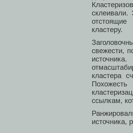
Кластериз
склеивали. 
отстоящие
кластеру.
Заголовочн
свежести, п
источника.
отмасштаби
кластера с
Похожесть
кластериза
ссылкам, ко
Ранжировал
источника, 