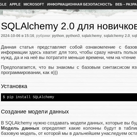
GLE
APPLE
MICROSOFT
ИНФОРМАЦИОННАЯ БЕЗОПАСНОСТЬ
ВЕБ – РАЗР
SQLAlchemy 2.0 для новичко
2024-10-06
в 15:16
, рубрики:
python
,
python3
,
sqlalchemy
,
sqlalchemy 2.0
,
sql
Данная статья представляет собой ознакомление с базо
информации здесь хватит для того, чтобы сразу начать поль
нужд, да и на неё вы потратите меньше времени, чем на чтение
Предполагается, что вы знакомы с базовым синтаксисом яз
программировании, как я)))
Установка
$ pip install SQLAlchemy
Создание модели данных
В SQLAlchemy нужно создавать модели данных, которые вы буд
Модель данных
определяет какие колонны будут в табли
базовую модель, от которой мы в дальнейшем унаследуем ос