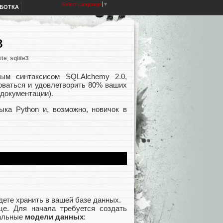
Select Language
▼
АБОТКА
в
ite
,
sqlite3
вым синтаксисом SQLAlchemy 2.0,
зоваться и удовлетворить 80% ваших
 документации).
ыка Python и, возможно, новичок в
ете хранить в вашей базе данных.
це. Для начала требуется создать
тальные
модели данных
: