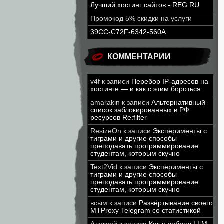
Лучший хостинг сайтов - REG.RU
Промокод 5% скидки на услуги
39CC-C72F-6342-560A
КОММЕНТАРИИ
v4f
к записи
Перебор IP-адресов на
хостинге — и как с этим бороться
amarakin
к записи
Альтернативный
список заблокированных в РФ
ресурсов Re:filter
ResizeOn
к записи
Эксперименты с
тиграми и другие способы
преподавать программирование
студентам, которым скучно
Text2Vid
к записи
Эксперименты с
тиграми и другие способы
преподавать программирование
студентам, которым скучно
всым
к записи
Развёртывание своего
MTProxy Telegram со статистикой