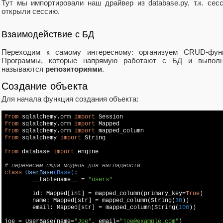
Тут мы импортировали наш драйвер из database.py, т.к. сес
открыли сессию.
Взаимодействие с БД
Переходим к самому интересному: организуем CRUD-функции
Программы, которые напрямую работают с БД и выпол
называются
репозиториями
.
Создание объекта
Для начала функция создания объекта:
from
 sqlalchemy.orm 
import
from
 sqlalchemy.orm 
import
from
 sqlalchemy.orm 
import
from
 sqlalchemy 
import
 String

from
 database 
import
 engine

# перенесём сюда модель для наглядности
class
UserBase
(Base)
:

	__tablename__ = 
"users"
	id: Mapped[int] = mapped_column(primary_key=
True
)

	name: Mapped[str] = mapped_column(String(
30
))

	email: Mapped[str] = mapped_column(String(
100
))

joe = UserBase(name=
"Joe"
, email=
"joe@example.com"
)
