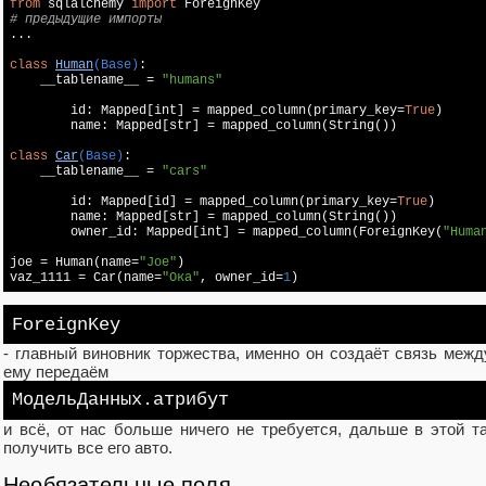
from
 sqlalchemy 
import
# предыдущие импорты

...

class
Human
(Base)
:

    __tablename__ = 
"humans"
	id: Mapped[int] = mapped_column(primary_key=
True
)

	name: Mapped[str] = mapped_column(String())

class
Car
(Base)
:

    __tablename__ = 
"cars"
	id: Mapped[id] = mapped_column(primary_key=
True
)

	name: Mapped[str] = mapped_column(String())

	owner_id: Mapped[int] = mapped_column(ForeignKey(
"Huma
joe = Human(name=
"Joe"
)

vaz_1111 = Car(name=
"Ока"
, owner_id=
1
ForeignKey
- главный виновник торжества, именно он создаёт связь межд
ему передаём
МодельДанных.атрибут
и всё, от нас больше ничего не требуется, дальше в этой 
получить все его авто.
Необязательные поля