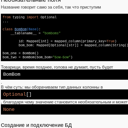
Название говорит само за себя, так что приступим
from
 typing 
import
 Optional

...

class
BomBom
(Base)
:

    __tablename__ = 
"bomboms"
	id: Mapped[int] = mapped_column(primary_key=
True
)

	bom_bom: Mapped[Optional[str]] = mapped_column(String())

bom_one = BomBom()

bom_two = BomBom(bom_bom=
"Бом-Бом"
Товарищи, время позднее, голова не думает, пусть будет
BomBom
.
В чём суть: мы оборачиваем тип данных колонны в
Optional
[]
, благодаря чему значение становится необязательным и может
None
Создание и подключение БД