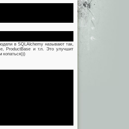
модели в SQLAlchemy называют так,
e, ProductBase и т.п. Это улучшит
м копаться)))