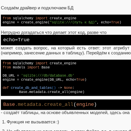
Создаём драйвер и подключаем БД
from
 sqlalchemy 
import
 create_engine

engine = create_engine(
"sqlite:///(путь к БД)"
, echo=
True
Нетрудно догадаться что делает этот код, разве что
echo
=
True
может создать вопрос, на который есть ответ: этот атрибу
(например, занесение данных в таблицу). Перейдём к созданию
from
 sqlalchemy 
import
from
 models 
import
 Base

DB_URL = 
'sqlite:///db/database.db'
engine = create_engine(DB_URL, echo=
True
)

def
create_db_and_tables
()
 -> 
None
:
Base
.metadata
.create_all
(
engine
)
- создаёт таблицы, на основе объявленных моделей, здесь она 
Функция не вызывается :)