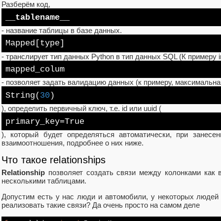
Разберём код,
__tablename__
- название таблицы в базе данных.
Mapped[
type
]
- транслирует тип данных Python в тип данных SQL (К примеру 
mapped_colum
- позволяет задать валидацию данных (к примеру, максимальна
String
(
30
)
), определить первичный ключ, т.е. id или uuid (
primary_key
=
True
), который будет определяться автоматически, при занесе
взаимоотношения, подробнее о них ниже.
Что такое relationships
Relationship
позволяет создать связи между колонками как 
несколькими таблицами.
Допустим есть у нас люди и автомобили, у некоторых людей е
реализовать такие связи? Да очень просто на самом деле