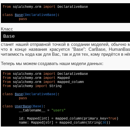
from
 sqlalchemy.orm 
import
 DeclarativeBase

class
Base
(DeclarativeBase)
:
pass
Класс
Base
станет нашей отправной точкой в создании моделей, обычно 
что в конце названия красуется "Base": CarBase, HumanBas
читаемость кода как для Вас, так и для тех, кому придётся в нё
Теперь мы можем создавать наши модели данных:
from
 sqlalchemy.orm 
import
from
 sqlalchemy.orm 
import
from
 sqlalchemy.orm 
import
from
 sqlalchemy 
import
 String

class
Base
(DeclarativeBase)
:
pass
class
UserBase
(Base)
:

	__tablename__ = 
"users"
	id: Mapped[int] = mapped_column(primary_key=
True
)

	name: Mapped[str] = mapped_column(String(
30