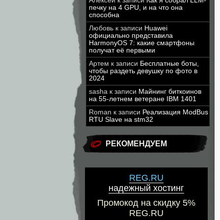
Алексей
к записи
Как я собрал LLM-
печку на 4 GPU, и на что она
способна
Любовь
к записи
Huawei
официально представила
HarmonyOS 7: какие смартфоны
получат её первыми
Артем
к записи
Бесплатные боты,
чтобы раздеть девушку по фото в
2024
sasha
к записи
Майнинг биткоинов
на 55-летнем ветеране IBM 1401
Roman
к записи
Реализация ModBus
RTU Slave на stm32
РЕКОМЕНДУЕМ
REG.RU
надежный хостинг
Промокод на скидку 5%
REG.RU