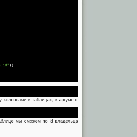
n.id"
))

у колоннами в таблицах, в аргумент
таблице мы сможем по id владельца