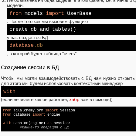
Не объявлена ни одна модель, в этом файле, т.е. в начало
модели:
from
models
import
UserBase
. После того как мы вызовем функцию
create_db_and_tables()
у нас создастся БД
database
.db
, в которой будет таблица "users".
Создание сессии в БД
Чтобы мы могли взаимодействовать с БД нам нужно открыть с
для этого мы будем использовать контекстный менеджер
with
(если не знаете как он работает,
хабр
вам в помощь))
from
 sqlalchemy.orm 
import
from
 database 
import
 engine

with
 Session(engine) 
as
 session:

#какие-то операции с БД