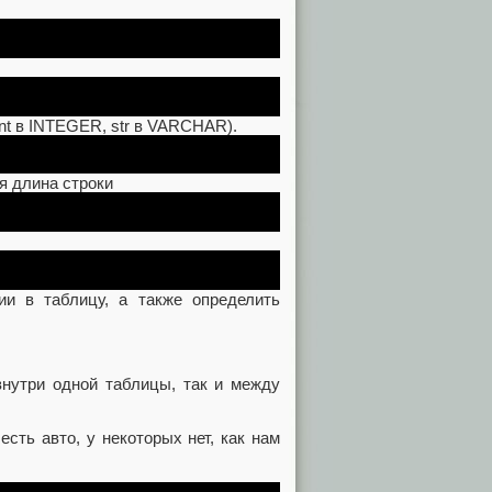
int в INTEGER, str в VARCHAR).
я длина строки
нии в таблицу, а также определить
внутри одной таблицы, так и между
сть авто, у некоторых нет, как нам