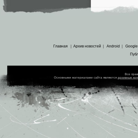
Главная
|
Архив новостей
|
Android
|
Google
Пуб
Все пра
Основными материалами сайта являются
архивные ко