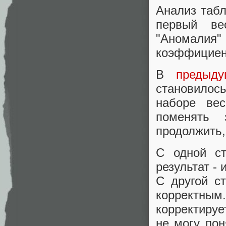
Анализ табл
первый ве
"Аномалия" 
коэффициент
В
предыду
становилос
наборе вес
поменять 
продолжить,
С одной ст
результат - 
С другой с
корректным.
корректируе
не могу пон