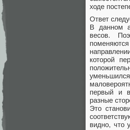
ходе постеп
Ответ следу
В данном а
весов. По
поменяются
направлении
которой пе
положительн
уменьшил
маловероятн
первый и в
разные стор
Это станов
соответств
видно, что 