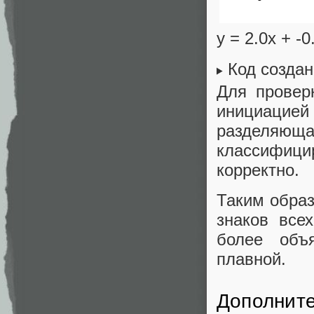
y = 2.0x + -
Код созда
Для провер
инициацие
разделяющ
классифици
корректно.
Таким образ
знаков все
более объ
плавной.
Дополнит