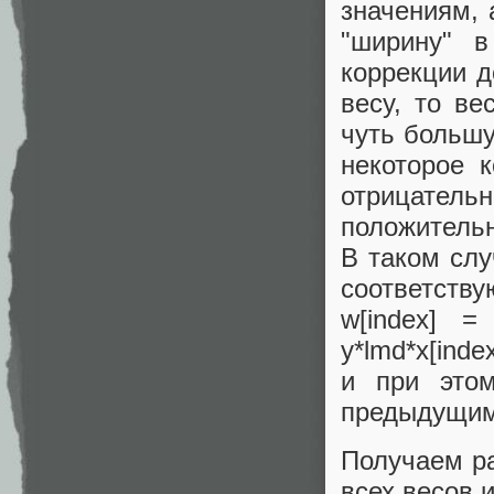
значениям, 
"ширину" в
коррекции д
весу, то ве
чуть большу
некоторое 
отрицате
положительн
В таком слу
соответству
w[index] =
y*lmd*x[index
и при это
предыдущим
Получаем р
всех весов 