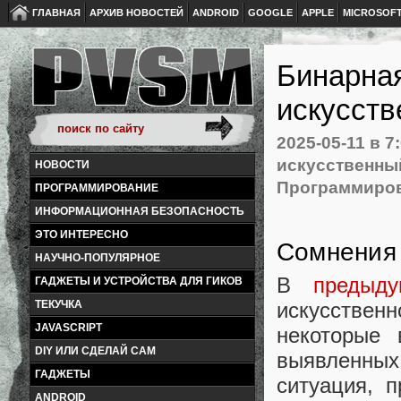
ГЛАВНАЯ
АРХИВ НОВОСТЕЙ
ANDROID
GOOGLE
APPLE
MICROSOF
Бинарна
искусств
2025-05-11
в 7
искусственны
НОВОСТИ
Программиро
ПРОГРАММИРОВАНИЕ
ИНФОРМАЦИОННАЯ БЕЗОПАСНОСТЬ
ЭТО ИНТЕРЕСНО
Сомнения
НАУЧНО-ПОПУЛЯРНОЕ
В
предыду
ГАДЖЕТЫ И УСТРОЙСТВА ДЛЯ ГИКОВ
искусстве
ТЕКУЧКА
JAVASCRIPT
некоторые 
DIY ИЛИ СДЕЛАЙ САМ
выявленны
ГАДЖЕТЫ
ситуация, 
ANDROID