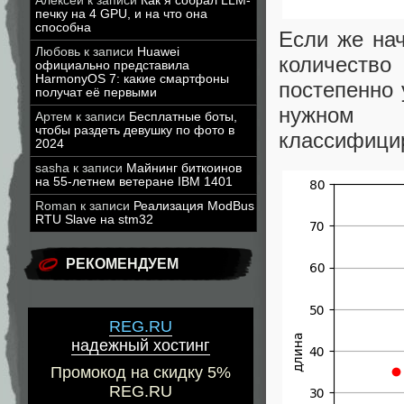
Алексей
к записи
Как я собрал LLM-
печку на 4 GPU, и на что она
способна
Если же начи
Любовь
к записи
Huawei
количеств
официально представила
HarmonyOS 7: какие смартфоны
постепенно 
получат её первыми
нужном 
Артем
к записи
Бесплатные боты,
чтобы раздеть девушку по фото в
классифици
2024
sasha
к записи
Майнинг биткоинов
на 55-летнем ветеране IBM 1401
Roman
к записи
Реализация ModBus
RTU Slave на stm32
РЕКОМЕНДУЕМ
REG.RU
надежный хостинг
Промокод на скидку 5%
REG.RU