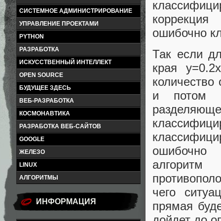
классифиц
СИСТЕМНОЕ АДМИНИСТРИРОВАНИЕ
коррекция
УПРАВЛЕНИЕ ПРОЕКТАМИ
ошибочно к
PYTHON
РАЗРАБОТКА
Так если д
ИСКУССТВЕННЫЙ ИНТЕЛЛЕКТ
края y=0.2
OPEN SOURCE
количество
БУДУЩЕЕ ЗДЕСЬ
и потом у
ВЕБ-РАЗРАБОТКА
разделяю
КОСМОНАВТИКА
классифицир
РАЗРАБОТКА ВЕБ-САЙТОВ
классифици
GOOGLE
ошибочно 
ЖЕЛЕЗО
алгоритм
LINUX
противополо
АЛГОРИТМЫ
чего ситуа
ИНФОРМАЦИЯ
прямая буде
дойдет до о