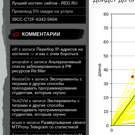
Лучший хостинг сайтов - REG.RU
Промокод 5% скидки на услуги
39CC-C72F-6342-560A
КОММЕНТАРИИ
v4f
к записи
Перебор IP-адресов на
хостинге — и как с этим бороться
amarakin
к записи
Альтернативный
список заблокированных в РФ
ресурсов Re:filter
ResizeOn
к записи
Эксперименты с
тиграми и другие способы
преподавать программирование
студентам, которым скучно
Text2Vid
к записи
Эксперименты с
тиграми и другие способы
преподавать программирование
студентам, которым скучно
всым
к записи
Развёртывание своего
MTProxy Telegram со статистикой