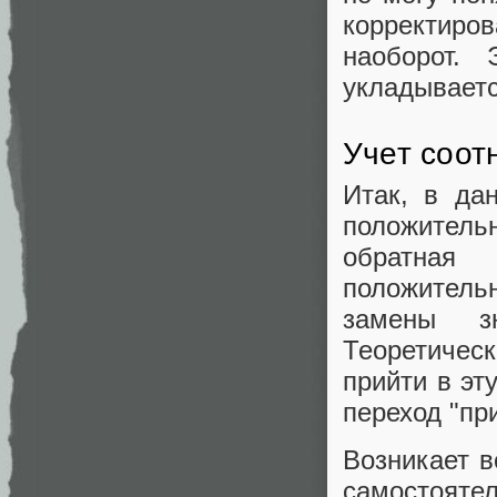
корректиров
наоборот.
укладываетс
Учет соот
Итак, в да
положитель
обратная
положитель
замены з
Теоретичес
прийти в эт
переход "пр
Возникает в
самостоятел