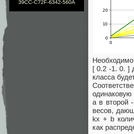
39CC-C72F-6342-560A
Необходимо о
[ 0.2 -1. 0.
класса буде
Соответстве
одинаковую 
а в второй 
весов, дающ
kx + b коли
как распред