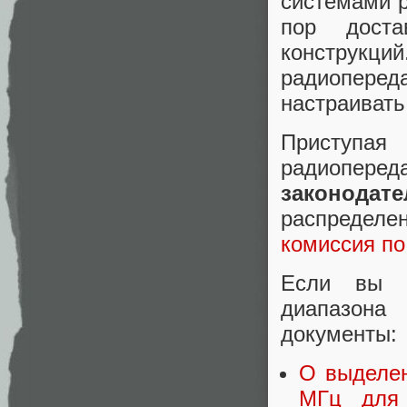
системами р
пор доста
конструкци
радиоперед
настраивать
Приступа
радиопере
законодат
распреде
комиссия по
Если вы с
диапазона
документы:
О выделен
МГц для 