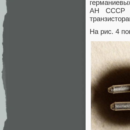
германиевы
АН СССР и
транзистора
На рис. 4 п