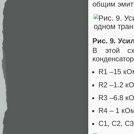
общим эмитт
Рис. 9. Ус
В этой сх
конденсато
R1 –15 кО
R2 –1.2 к
R3 –6.8 к
R4 – 1 кО
С1, C2, C3