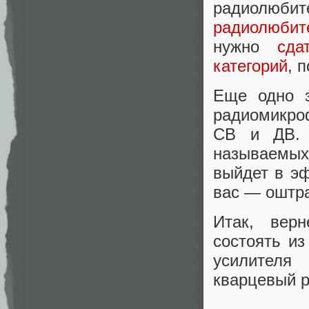
радиолюбит
радиолюбит
нужно
сда
категорий
, 
Еще одно з
радиомикро
СВ и ДВ. 
называемы
выйдет в эф
вас — оштр
Итак, вер
состоять и
усилителя
кварцевый р