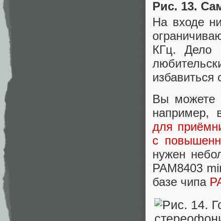
Рис. 13. С
На входе ни
ограничива
КГц. Дело 
любительск
избавиться 
Вы можете 
например, 
для приёмн
с повышенн
нужен небо
PAM8403 mi
базе чипа
P