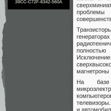
39CC-C72F-6342-560A
сверхминиат
проблемы
совершенст
Транзисто
генераторах
радиотехни
полностью
Исключени
сверхвысо
магнетроны 
На базе 
микроэлект
компьюте
телевизоры.
и автомобил