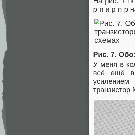
На рис. 7 п
p-n и p-n-p
Рис. 7. Обо
У меня в ко
всё ещё в
усилением
транзистор М