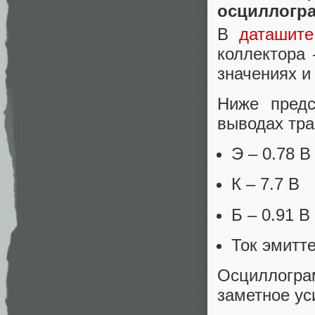
осциллогр
В
даташит
коллектора
значениях и
Ниже предс
выводах тра
Э – 0.78 В
К – 7.7 В
Б – 0.91 В
Ток эмитте
Осциллогра
заметное ус