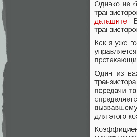
Однако не 
транзистор
даташите
. 
транзисторо
Как я уже г
управляется
протекающим
Один из ва
транзистор
передачи то
определяет
вызвавшему
для этого к
Коэффициен