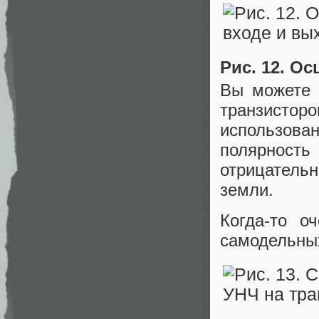
Рис. 12. О
Вы можете 
транзисторо
использов
полярность 
отрицатель
земли.
Когда-то 
самодельных