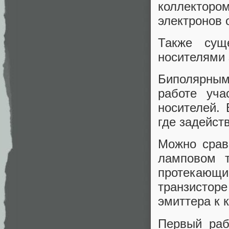
коллекторо
электронов 
Также сущ
носителями 
Биполярным
работе уча
носителей.
где задейст
Можно срав
ламповом т
протекающ
транзистор
эмиттера к 
Первый раб