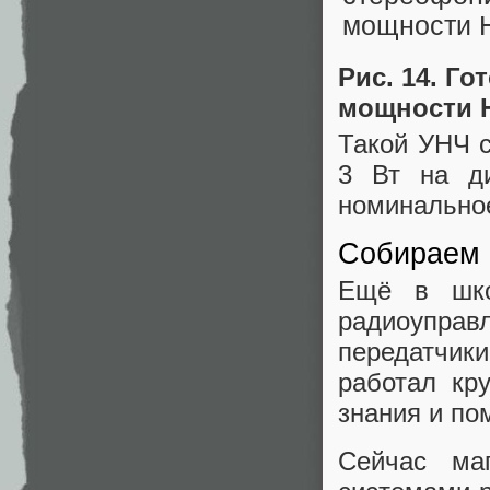
Рис. 14. Г
мощности 
Такой УНЧ с
3 Вт на д
номинальное
Собираем 
Ещё в шко
радиоупр
передатчики
работал кр
знания и по
Сейчас ма