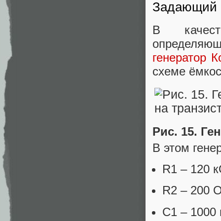
Задающий г
В качест
определяющ
генератор К
схеме ёмкост
Рис. 15. Г
В этом гене
R1 – 120 
R2 – 200 
C1 – 1000