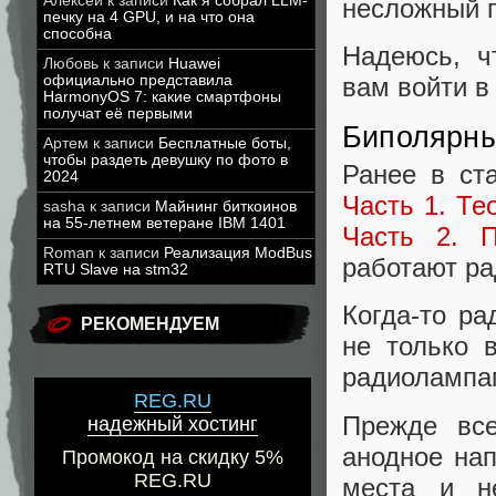
Алексей
к записи
Как я собрал LLM-
несложный п
печку на 4 GPU, и на что она
способна
Надеюсь, ч
Любовь
к записи
Huawei
официально представила
вам войти в
HarmonyOS 7: какие смартфоны
получат её первыми
Биполярны
Артем
к записи
Бесплатные боты,
чтобы раздеть девушку по фото в
Ранее в ст
2024
Часть 1. Те
sasha
к записи
Майнинг биткоинов
на 55-летнем ветеране IBM 1401
Часть 2. П
Roman
к записи
Реализация ModBus
работают р
RTU Slave на stm32
Когда-то р
РЕКОМЕНДУЕМ
не только 
радиолампам
REG.RU
Прежде все
надежный хостинг
анодное на
Промокод на скидку 5%
REG.RU
места и н