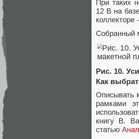
При таких 
12 В на баз
коллекторе 
Собранный м
Рис. 10. У
Как выбрат
Описывать м
рамками эт
использоват
книгу В. В
статью
Анал