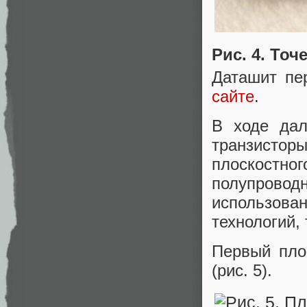
Рис. 4. Точ
Даташит пе
сайте
.
В ходе дал
транзистор
плоскостног
полупровод
использо
технологий,
Первый пло
(рис. 5).