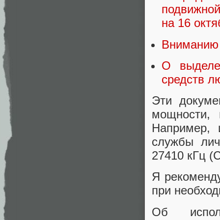
подвижной
на 16 октя
Вниманию 
О выделе
средств л
Эти докуме
мощности, 
Например, 
службы лич
27410 кГц (
Я рекоменду
при необход
Об испол