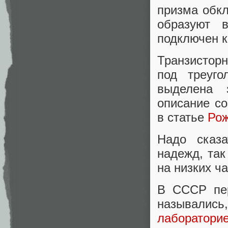
призма обкл
образуют 
подключен к
Транзистор
под треуго
выделена 
описание со
в статье
Рож
Надо сказ
надежд, та
на низких ч
В СССР пер
называлис
лабораторие