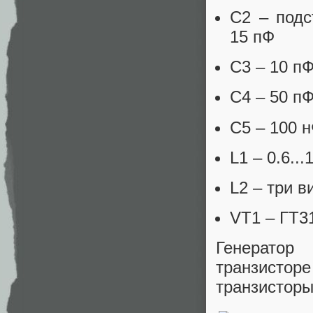
C2 – подс
15 пФ
C3 – 10 п
С4 – 50 п
С5 – 100 
L1 – 0.6...
L2 – три в
VT1 – ГТ3
Генератор
транзисторе
транзисторы 