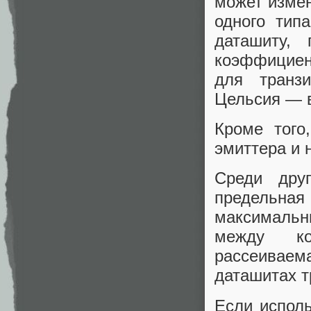
может измен
одного тип
даташиту,
коэффициен
для транз
Цельсия — в
Кроме того
эмиттера и 
Среди дру
предельна
максимальн
между ко
рассеиваем
даташитах т
Если исполь