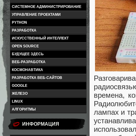
СИСТЕМНОЕ АДМИНИСТРИРОВАНИЕ
УПРАВЛЕНИЕ ПРОЕКТАМИ
PYTHON
РАЗРАБОТКА
ИСКУССТВЕННЫЙ ИНТЕЛЛЕКТ
OPEN SOURCE
БУДУЩЕЕ ЗДЕСЬ
ВЕБ-РАЗРАБОТКА
КОСМОНАВТИКА
Разговарив
РАЗРАБОТКА ВЕБ-САЙТОВ
радиосвязью
GOOGLE
времена, ко
ЖЕЛЕЗО
LINUX
Радиолюби
АЛГОРИТМЫ
лампах и тр
устанавли
ИНФОРМАЦИЯ
использова