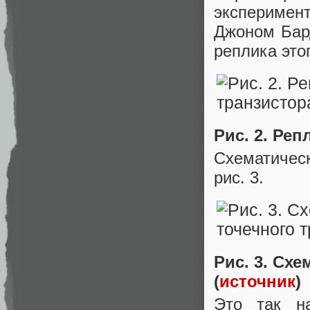
экспериме
Джоном Ба
реплика это
Рис. 2. Реп
Схематичес
рис. 3.
Рис. 3. Сх
(
источник
)
Это так на